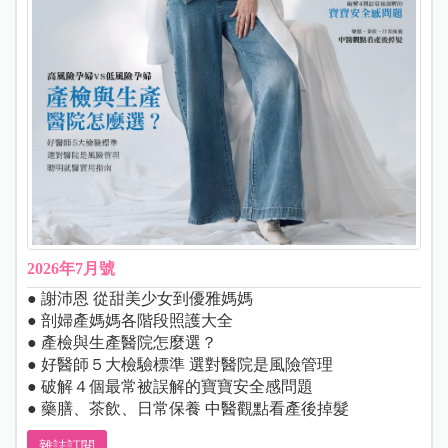
2026年7月號
● 謝沛恩 從甜美少女到優雅媽媽
● 剖婦產媽媽各階段照護大全
● 產檢與生產醫院怎麼選？
● 好醫師５大檢驗標準 選對醫院是風險管理
● 破解４個最常被誤解的寶寶安全感問題
● 藥膳、茶飲、日常保養 中醫觀點看產後掉髮
雜誌訂閱