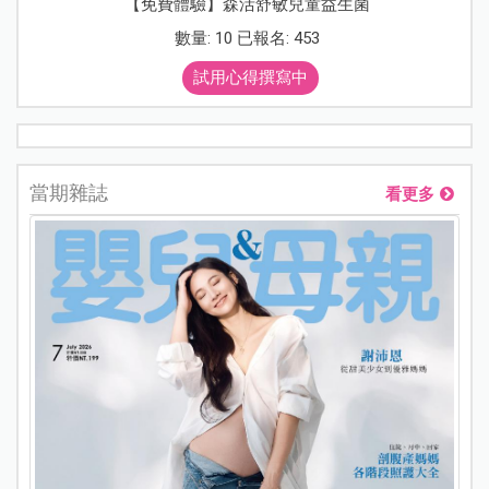
【免費體驗】森活舒敏兒童益生菌
數量: 10 已報名: 453
試用心得撰寫中
當期雜誌
看更多