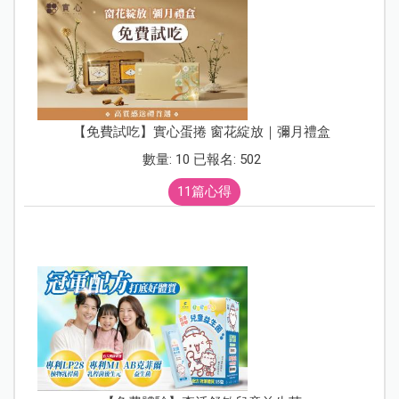
【免費試吃】實心蛋捲 窗花綻放｜彌月禮盒
數量: 10 已報名: 502
11篇心得