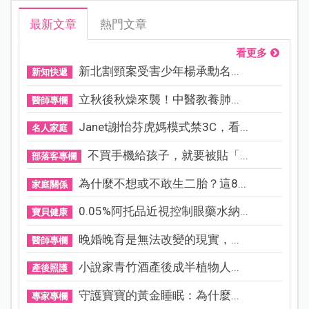
最新文章
熱門文章
看更多
新北割頸案受害少年楊承勳名...
新知快遞
立秋後秋燥來襲！中醫教養肺...
醫師專欄
Janet謝怡芬虎媽模式禁3C，看...
名人家庭
不買手機給孩子，就要被貼「...
部落客專欄
為什麼不想或不敢生二胎？這8...
家庭關係
0.05%阿托品近視控制眼藥水納...
寶貝健康
晚婚晚育是無法改變的現實，...
醫師專欄
小說家青竹酒產後成半植物人...
產後照護
守護寶寶的黃金睡眠：為什麼...
專家專欄