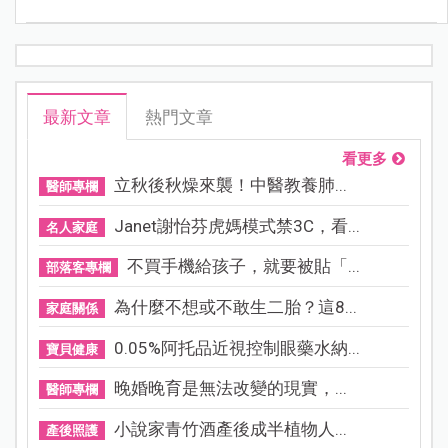
最新文章
熱門文章
看更多
立秋後秋燥來襲！中醫教養肺...
醫師專欄
Janet謝怡芬虎媽模式禁3C，看...
名人家庭
不買手機給孩子，就要被貼「...
部落客專欄
為什麼不想或不敢生二胎？這8...
家庭關係
0.05%阿托品近視控制眼藥水納...
寶貝健康
晚婚晚育是無法改變的現實，...
醫師專欄
小說家青竹酒產後成半植物人...
產後照護