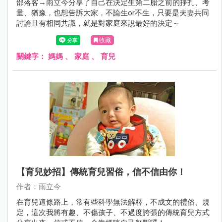
部落客→雨立今分享了自己在決定生第二胎之前的掙扎、考
量、猶豫，也想告訴大家，不論生or不生，只要是夫妻共同
討論且有相同共識，就是對家庭來說最好的決定～
收藏
關鍵字：
媽媽
、
家庭
、
育兒
【育兒妙招】傳統育兒習俗，信不信由你！
作者：雨立今
在育兒這條路上，常有些科學無法解釋，不成文的禮俗、規
定，這次我將有趣、不傷孩子、不過度誇張的傳統育兒方式