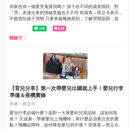
你家也有一個愛哭鬼寶貝嗎？ 孩子在不同的成長階段，對
『哭』表達出來的情緒意義也大不同 部落客→雨立今表示，
不能害怕孩子哭鬧 只要掌握幾個原則，了解哭鬧原因，並與
孩子溫和的溝通 孩子的學習能力是很好的～必定能在情緒過
收藏
後而有所成長喔！
關鍵字：
【育兒分享】第一次帶嬰兒出國就上手！嬰兒行李
準備＆搭機實錄
作者：雨立今
嬰兒行李必備什麼？面對一大堆嬰幼兒用品時，該如何取
捨？ 又或著～帶著嬰兒上飛機時，有什麼必須要注意的重
點？飛機起降時，如何降低嬰兒的不適？ 部落客→雨立今要