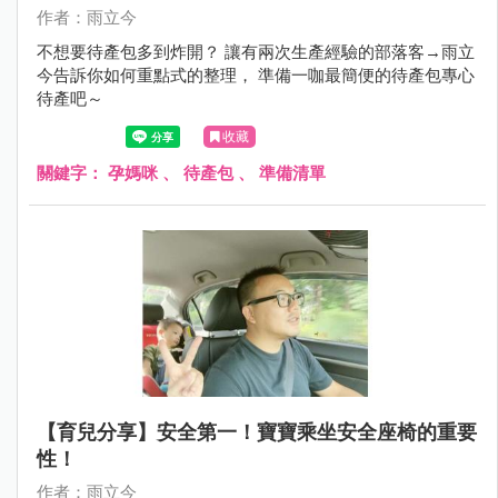
作者：雨立今
不想要待產包多到炸開？ 讓有兩次生產經驗的部落客→雨立
今告訴你如何重點式的整理， 準備一咖最簡便的待產包專心
待產吧～
收藏
關鍵字：
孕媽咪
、
待產包
、
準備清單
【育兒分享】安全第一！寶寶乘坐安全座椅的重要
性！
作者：雨立今