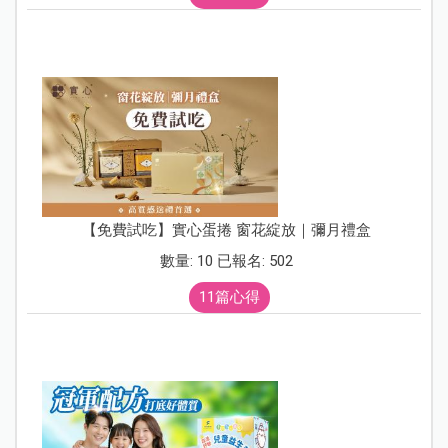
【免費試吃】實心蛋捲 窗花綻放｜彌月禮盒
數量: 10 已報名: 502
11篇心得