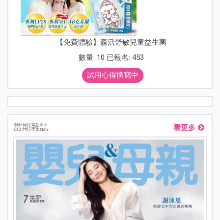
【免費體驗】森活舒敏兒童益生菌
數量: 10 已報名: 453
試用心得撰寫中
當期雜誌
看更多