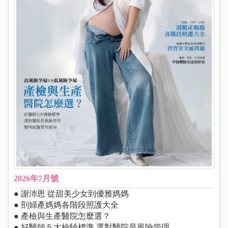
2026年7月號
● 謝沛恩 從甜美少女到優雅媽媽
● 剖婦產媽媽各階段照護大全
● 產檢與生產醫院怎麼選？
● 好醫師５大檢驗標準 選對醫院是風險管理