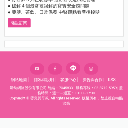
● 破解４個最常被誤解的寶寶安全感問題
● 藥膳、茶飲、日常保養 中醫觀點看產後掉髮
雜誌訂閱
網站地圖
│
隱私權說明
│
客服中心
│
廣告與合作
|
RSS
婦幼網路股份有限公司 統編：70458331 服務專線：02-8712-5959 | 服
務時間：週一～週五：10:00~17:30
Copyright © 嬰兒與母親. All rights reserved. 版權所有，禁止擅自轉貼
節錄