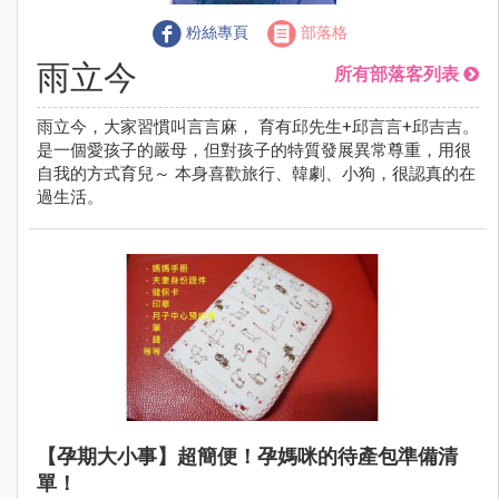
粉絲專頁
部落格
雨立今
所有部落客列表
雨立今，大家習慣叫言言麻， 育有邱先生+邱言言+邱吉吉。
是一個愛孩子的嚴母，但對孩子的特質發展異常尊重，用很
自我的方式育兒～ 本身喜歡旅行、韓劇、小狗，很認真的在
過生活。
【孕期大小事】超簡便！孕媽咪的待產包準備清
單！