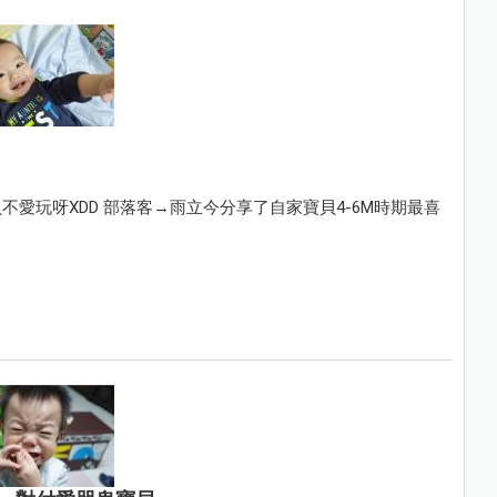
愛玩呀XDD 部落客→雨立今分享了自家寶貝4-6M時期最喜