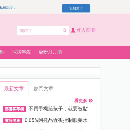
私權說明
。
我知道了
登入|註冊
師
採購年鑑
寵粉月月抽
最新文章
熱門文章
看更多
不買手機給孩子，就要被貼「...
部落客專欄
0.05%阿托品近視控制眼藥水納...
寶貝健康