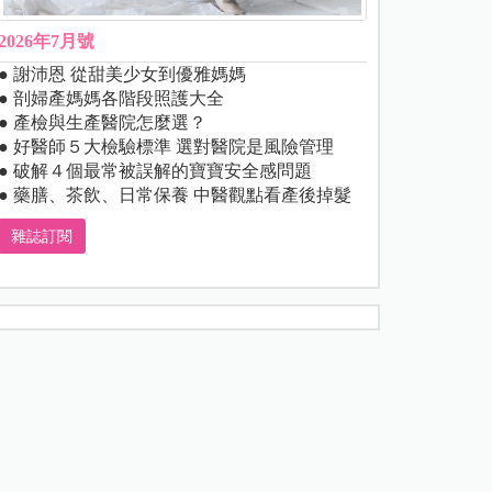
2026年7月號
● 謝沛恩 從甜美少女到優雅媽媽
● 剖婦產媽媽各階段照護大全
● 產檢與生產醫院怎麼選？
● 好醫師５大檢驗標準 選對醫院是風險管理
● 破解４個最常被誤解的寶寶安全感問題
● 藥膳、茶飲、日常保養 中醫觀點看產後掉髮
雜誌訂閱