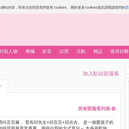
站內容，即表示您同意我們使用 cookies， 關於更多cookies資訊請閱讀我們的
隱
封面人物
專欄
影音
試用
活動
雜誌
搜尋好醫
加入駐站部落客
今
所有部落客列表
慣叫言言麻， 育有邱先生+邱言言+邱吉吉。 是一個愛孩子的
的特質發展異常尊重，用很自我的方式育兒～ 本身喜歡旅