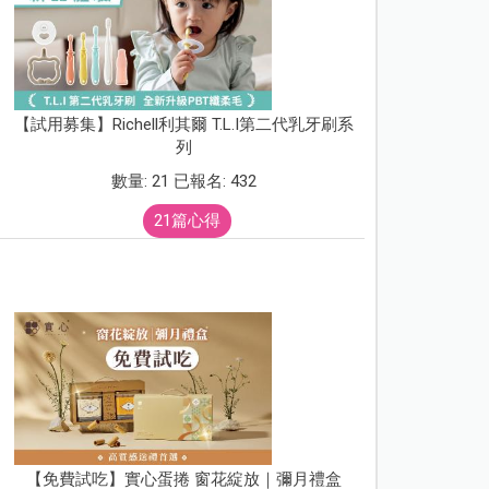
【試用募集】Richell利其爾 T.L.I第二代乳牙刷系
列
數量: 21 已報名: 432
21篇心得
【免費試吃】實心蛋捲 窗花綻放｜彌月禮盒