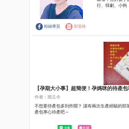
行、韓劇、小狗
粉絲專頁
部落格
【孕期大小事】超簡便！孕媽咪的待產包
作者：雨立今
不想要待產包多到炸開？ 讓有兩次生產經驗的部
產包專心待產吧～
收藏