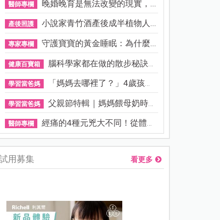
晚婚晚育是無法改變的現實，...
醫師專欄
小說家青竹酒產後成半植物人...
產後照護
守護寶寶的黃金睡眠：為什麼...
專家專欄
腦科學家都在做的散步秘訣！...
健康百寶箱
「媽媽去哪裡了？」4歲孩子還...
學習當爸媽
父親節特輯｜媽媽餵母奶時，...
學習當爸媽
經痛的4種元兇大不同！從體質...
醫師專欄
試用募集
看更多