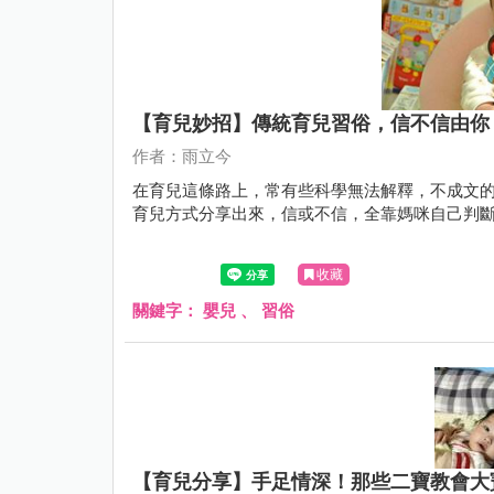
【育兒妙招】傳統育兒習俗，信不信由你
作者：雨立今
在育兒這條路上，常有些科學無法解釋，不成文
育兒方式分享出來，信或不信，全靠媽咪自己判
收藏
關鍵字：
嬰兒
、
習俗
【育兒分享】手足情深！那些二寶教會大