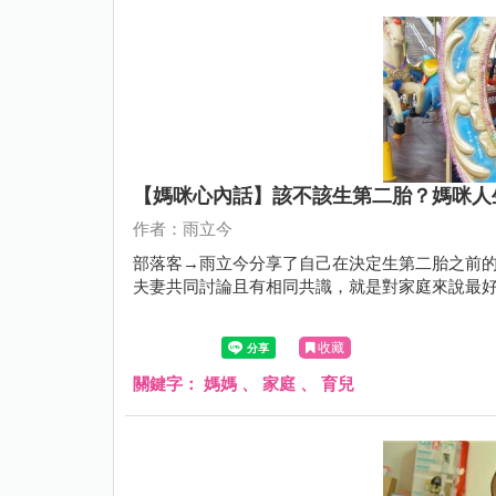
【媽咪心內話】該不該生第二胎？媽咪人
作者：雨立今
部落客→雨立今分享了自己在決定生第二胎之前的
夫妻共同討論且有相同共識，就是對家庭來說最
收藏
關鍵字：
媽媽
、
家庭
、
育兒