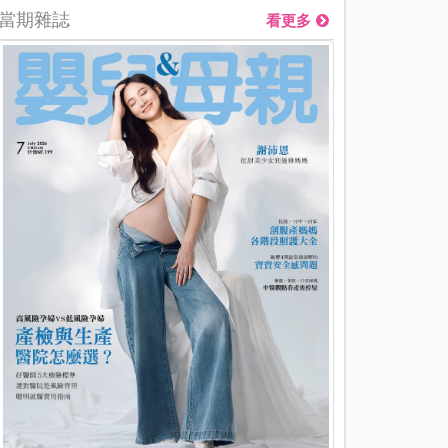
當期雜誌
看更多