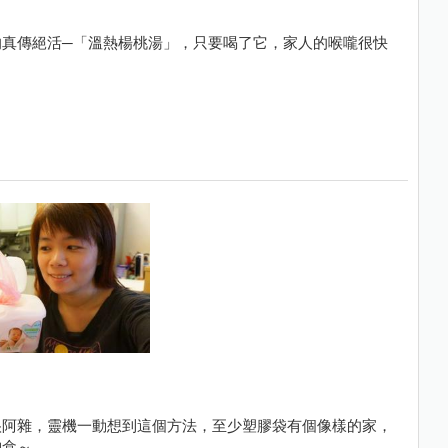
的真傳絕活─「溫熱楊桃湯」，只要喝了它，家人的喉嚨很快
很阿雜，靈機一動想到這個方法，至少塑膠袋有個像樣的家，
納盒～