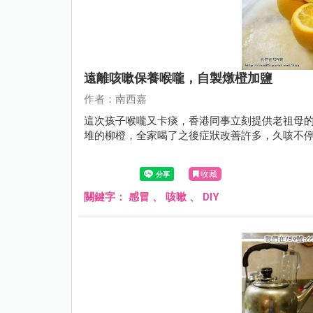
遠離咳嗽保養喉嚨，自製燉橙加鹽
作者：南西嘉
這次孩子喉嚨又卡痰，香港同事立刻提供老祖母
堆的柳橙，全家喝了之後症狀改善許多，久咳不
收藏
關鍵字：
感冒
、
咳嗽
、
DIY