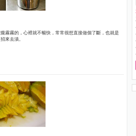
濛朧霧霧的，心裡就不暢快，常常很想直接做個了斷，也就是
這招來去漬。