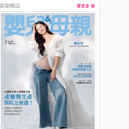
當期雜誌
看更多