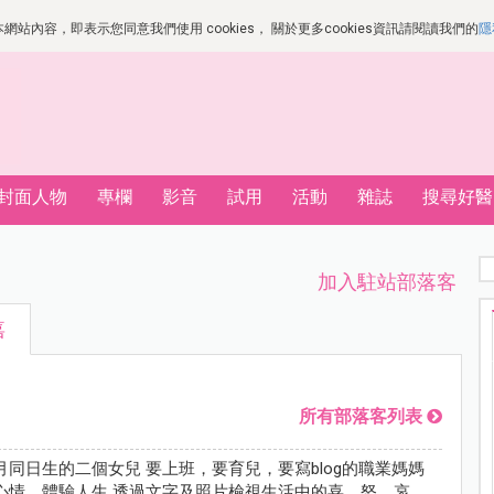
站內容，即表示您同意我們使用 cookies， 關於更多cookies資訊請閱讀我們的
隱
封面人物
專欄
影音
試用
活動
雜誌
搜尋好醫
加入駐站部落客
嘉
所有部落客列表
同日生的二個女兒 要上班，要育兒，要寫blog的職業媽媽
心情，體驗人生 透過文字及照片檢視生活中的喜、怒、哀、