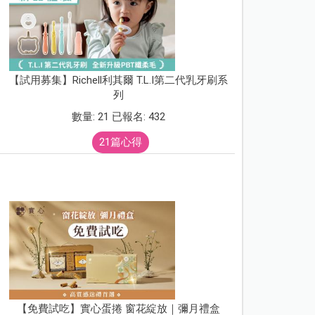
【試用募集】Richell利其爾 T.L.I第二代乳牙刷系
列
數量: 21 已報名: 432
21篇心得
【免費試吃】實心蛋捲 窗花綻放｜彌月禮盒