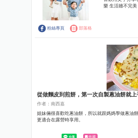
樂 生活雖不完
粉絲專頁
部落格
從做麵皮到煎餅，第一次自製蔥油餅就上
作者：南西嘉
姐妹倆很喜歡吃蔥油餅，所以就跟媽媽學做蔥油
更適合在露營時享用。
收藏