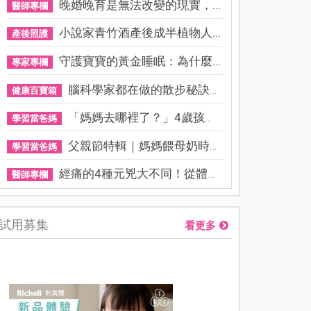
晚婚晚育是無法改變的現實，...
醫師專欄
小說家青竹酒產後成半植物人...
產後照護
守護寶寶的黃金睡眠：為什麼...
專家專欄
腦科學家都在做的散步秘訣！...
健康百寶箱
「媽媽去哪裡了？」4歲孩子還...
學習當爸媽
父親節特輯｜媽媽餵母奶時，...
學習當爸媽
經痛的4種元兇大不同！從體質...
醫師專欄
試用募集
看更多