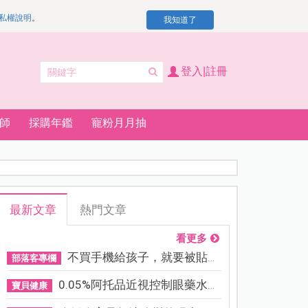
私權說明
。
我知道了
登入|註冊
師
採購年鑑
寵粉月月抽
最新文章
熱門文章
看更多
不買手機給孩子，就要被貼「...
部落客專欄
0.05%阿托品近視控制眼藥水納...
寶貝健康