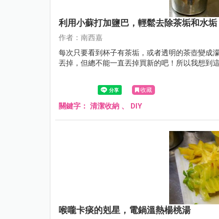
利用小蘇打加鹽巴，輕鬆去除茶垢和水垢
作者：南西嘉
每次只要看到杯子有茶垢，或者透明的茶壺變成
丟掉，但總不能一直丟掉買新的吧！所以我想到
收藏
關鍵字：
清潔收納
、
DIY
喉嚨卡痰的剋星，電鍋溫熱楊桃湯