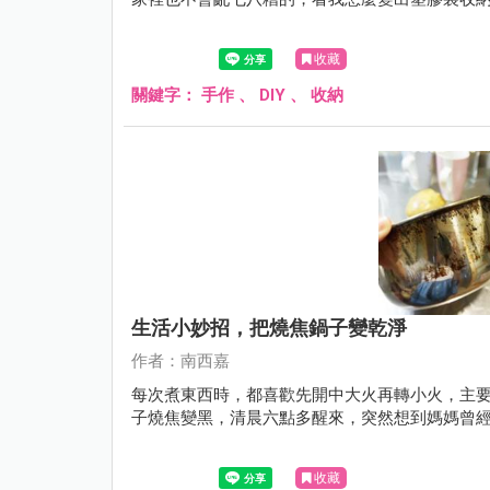
收藏
關鍵字：
手作
、
DIY
、
收納
生活小妙招，把燒焦鍋子變乾淨
作者：南西嘉
每次煮東西時，都喜歡先開中大火再轉小火，主
子燒焦變黑，清晨六點多醒來，突然想到媽媽曾
收藏