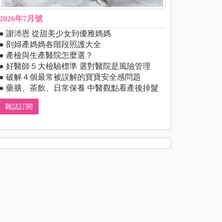
2026年7月號
● 謝沛恩 從甜美少女到優雅媽媽
● 剖婦產媽媽各階段照護大全
● 產檢與生產醫院怎麼選？
● 好醫師５大檢驗標準 選對醫院是風險管理
● 破解４個最常被誤解的寶寶安全感問題
● 藥膳、茶飲、日常保養 中醫觀點看產後掉髮
雜誌訂閱