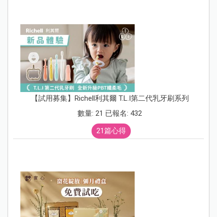
【試用募集】Richell利其爾 T.L.I第二代乳牙刷系列
數量: 21 已報名: 432
21篇心得