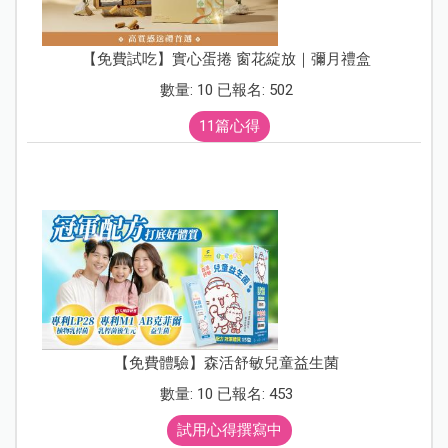
【免費試吃】實心蛋捲 窗花綻放｜彌月禮盒
數量: 10 已報名: 502
11篇心得
【免費體驗】森活舒敏兒童益生菌
數量: 10 已報名: 453
試用心得撰寫中