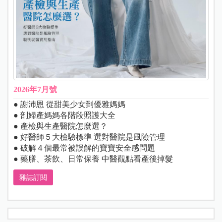
2026年7月號
● 謝沛恩 從甜美少女到優雅媽媽
● 剖婦產媽媽各階段照護大全
● 產檢與生產醫院怎麼選？
● 好醫師５大檢驗標準 選對醫院是風險管理
● 破解４個最常被誤解的寶寶安全感問題
● 藥膳、茶飲、日常保養 中醫觀點看產後掉髮
雜誌訂閱