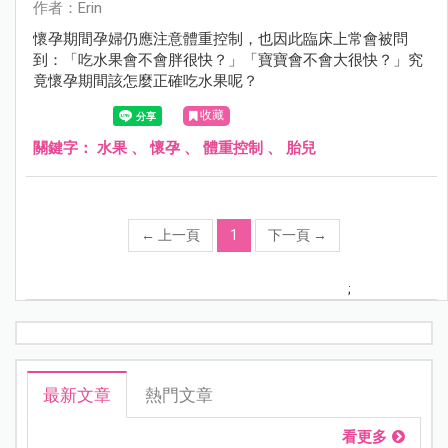
作者：Erin
懷孕期間孕婦仍應注意體重控制，也因此臨床上常會被問
到：「吃水果會不會胖很快？」「寶寶會不會大很快？」究
竟懷孕期間該怎麼正確吃水果呢？
收藏
關鍵字：
水果
、
懷孕
、
體重控制
、
胎兒
←
上一頁
1
下一頁
→
;
最新文章
熱門文章
看更多