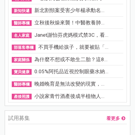
新北割頸案受害少年楊承勳名...
新知快遞
立秋後秋燥來襲！中醫教養肺...
醫師專欄
Janet謝怡芬虎媽模式禁3C，看...
名人家庭
不買手機給孩子，就要被貼「...
部落客專欄
為什麼不想或不敢生二胎？這8...
家庭關係
0.05%阿托品近視控制眼藥水納...
寶貝健康
晚婚晚育是無法改變的現實，...
醫師專欄
小說家青竹酒產後成半植物人...
產後照護
試用募集
看更多