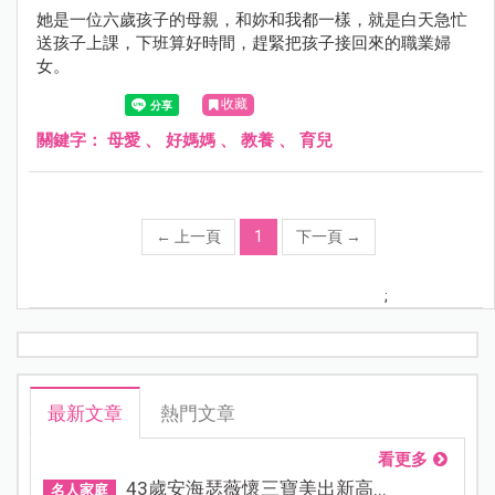
她是一位六歲孩子的母親，和妳和我都一樣，就是白天急忙
送孩子上課，下班算好時間，趕緊把孩子接回來的職業婦
女。
收藏
關鍵字：
母愛
、
好媽媽
、
教養
、
育兒
←
上一頁
1
下一頁
→
;
最新文章
熱門文章
看更多
43歲安海瑟薇懷三寶美出新高...
名人家庭