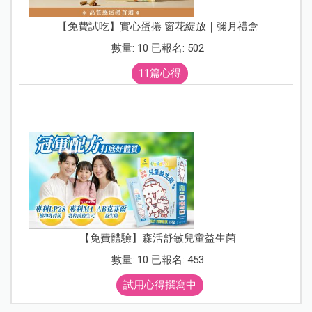
【免費試吃】實心蛋捲 窗花綻放｜彌月禮盒
數量: 10 已報名: 502
11篇心得
【免費體驗】森活舒敏兒童益生菌
數量: 10 已報名: 453
試用心得撰寫中