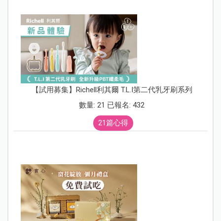
【試用募集】Richell利其爾 T.L.I第二代乳牙刷系列
數量: 21 已報名: 432
21篇心得