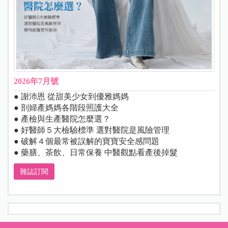
2026年7月號
● 謝沛恩 從甜美少女到優雅媽媽
● 剖婦產媽媽各階段照護大全
● 產檢與生產醫院怎麼選？
● 好醫師５大檢驗標準 選對醫院是風險管理
● 破解４個最常被誤解的寶寶安全感問題
● 藥膳、茶飲、日常保養 中醫觀點看產後掉髮
雜誌訂閱