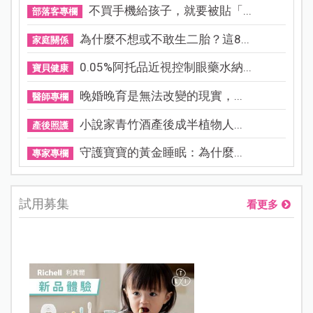
不買手機給孩子，就要被貼「...
部落客專欄
為什麼不想或不敢生二胎？這8...
家庭關係
0.05%阿托品近視控制眼藥水納...
寶貝健康
晚婚晚育是無法改變的現實，...
醫師專欄
小說家青竹酒產後成半植物人...
產後照護
守護寶寶的黃金睡眠：為什麼...
專家專欄
試用募集
看更多