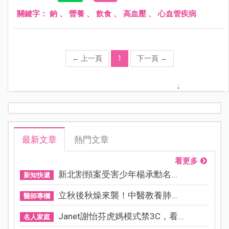
關鍵字：
鈉
、
營養
、
飲食
、
高血壓
、
心血管疾病
←
上一頁
1
下一頁
→
;
最新文章
熱門文章
看更多
新北割頸案受害少年楊承勳名...
新知快遞
立秋後秋燥來襲！中醫教養肺...
醫師專欄
Janet謝怡芬虎媽模式禁3C，看...
名人家庭