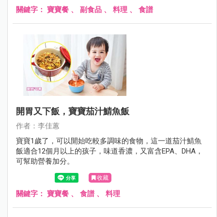
關鍵字：
寶寶餐
、
副食品
、
料理
、
食譜
開胃又下飯，寶寶茄汁鯖魚飯
作者：李佳蕙
寶寶1歲了，可以開始吃較多調味的食物，這一道茄汁鯖魚
飯適合12個月以上的孩子，味道香濃，又富含EPA、DHA，
可幫助營養加分。
收藏
關鍵字：
寶寶餐
、
食譜
、
料理