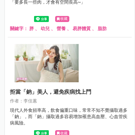
「要多長一些肉，才會有空間長高~」
收藏
關鍵字：
胖
、
幼兒
、
營養
、
易胖體質
、
脂肪
拒當「鈉」美人，避免疾病找上門
作者：李佳蕙
現代人外食頻率高，飲食偏重口味，常常不知不覺攝取過多
「鈉」，而「鈉」攝取過多容易增加罹患高血壓、心血管疾
病風險。
收藏