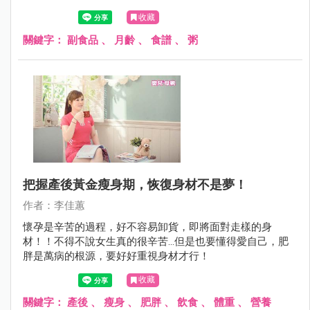
收藏
關鍵字：
副食品
、
月齡
、
食譜
、
粥
把握產後黃金瘦身期，恢復身材不是夢！
作者：李佳蕙
懷孕是辛苦的過程，好不容易卸貨，即將面對走樣的身
材！！不得不說女生真的很辛苦…但是也要懂得愛自己，肥
胖是萬病的根源，要好好重視身材才行！
收藏
關鍵字：
產後
、
瘦身
、
肥胖
、
飲食
、
體重
、
營養