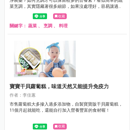
淨農藥？如何烹調才可以保留較多的營養素？看似簡單的蔬
菜烹調，其實隱藏著很多細節，如果沒處理好，容易讓過多
農藥吃下肚，甚至營養素流失過多！
收藏
關鍵字：
蔬菜
、
烹調
、
料理
寶寶干貝蘿蔔糕，味道天然又能提升免疫力
作者：李佳蕙
市售蘿蔔糕大多摻入過多添加物，自製寶寶版干貝蘿蔔糕，
11個月起就能吃，還能自行加入營養豐富的食材喔！
收藏