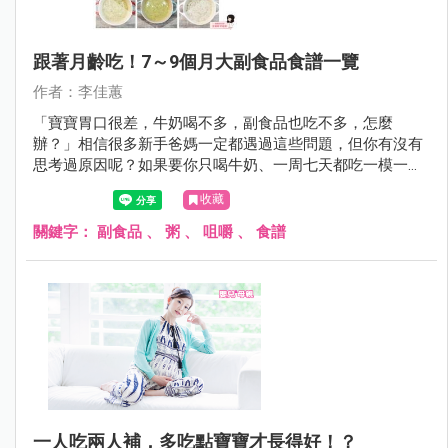
跟著月齡吃！7～9個月大副食品食譜一覽
作者：李佳蕙
「寶寶胃口很差，牛奶喝不多，副食品也吃不多，怎麼
辦？」相信很多新手爸媽一定都遇過這些問題，但你有沒有
思考過原因呢？如果要你只喝牛奶、一周七天都吃一模一樣
的粥，你的胃口會好嗎？相信即使是新手爸媽應該也會吃不
收藏
下吧！所以寶寶並不是不吃，而是吃膩了！今天要教大家製
作八種口味的粥，包準寶寶胃口大開，絕對不挑食喔～
關鍵字：
副食品
、
粥
、
咀嚼
、
食譜
一人吃兩人補，多吃點寶寶才長得好！？