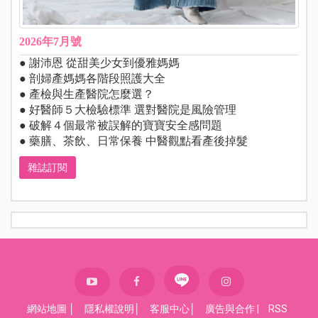
2026年7月號
● 謝沛恩 從甜美少女到優雅媽媽
● 剖婦產媽媽各階段照護大全
● 產檢與生產醫院怎麼選？
● 好醫師５大檢驗標準 選對醫院是風險管理
● 破解４個最常被誤解的寶寶安全感問題
● 藥膳、茶飲、日常保養 中醫觀點看產後掉髮
雜誌訂閱
網站地圖
│
隱私權說明
│
客服中心
│
廣告與合作
|
RSS