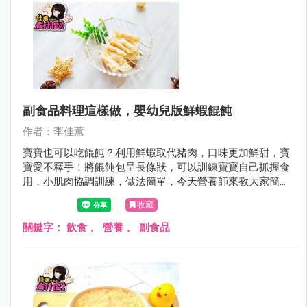
副食品料理這樣做，嬰幼兒版鮮蝦餛飩
作者：李佳蕙
寶寶也可以吃餛飩？利用鮮蝦取代豬肉，口味更加鮮甜，寶
寶愛不釋手！將餛飩包呈長條狀，可以訓練寶寶自己抓握食
用，小肌肉協調訓練，做法簡單，今天營養師來教大家簡單
做喔！
收藏
關鍵字：
飲食
、
營養
、
副食品