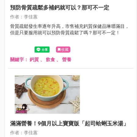
預防骨質疏鬆多補鈣就可以？那可不一定
作者：李佳蕙
骨質疏鬆發生率逐年升高，市售補充鈣質保健品琳瑯滿目，
但是只要服用就可以預防骨質疏鬆了嗎？那可不一定！
收藏
關鍵字：
鈣質
、
飲食
、
營養
滿滿營養！9個月以上寶寶版「起司蛤蜊玉米湯」
作者：李佳蕙