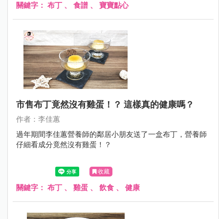
關鍵字：
布丁
、
食譜
、
寶寶點心
市售布丁竟然沒有雞蛋！？ 這樣真的健康嗎？
作者：李佳蕙
過年期間李佳蕙營養師的鄰居小朋友送了一盒布丁，營養師
仔細看成分竟然沒有雞蛋！？
收藏
關鍵字：
布丁
、
雞蛋
、
飲食
、
健康