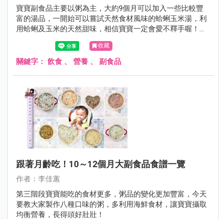
寶寶副食品主要以粥為主，大約9個月可以加入一些比較豐
富的湯品，一開始可以嘗試天然食材風味的蛤蜊玉米湯，利
用蛤蜊及玉米的天然甜味，相信寶寶一定會愛不釋手喔！今
天營養師教大家簡單做出起司蛤蜊玉米湯。
收藏
關鍵字：
飲食
、
營養
、
副食品
跟著月齡吃！10～12個月大副食品食譜一覽
作者：李佳蕙
第三階段寶寶能吃的食材更多，粥品的變化更加豐富，今天
要教大家製作八種口味的粥，多利用海鮮食材，讓寶寶攝取
均衡營養，長得頭好壯壯！