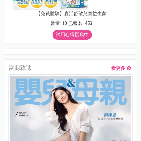
【免費體驗】森活舒敏兒童益生菌
數量: 10 已報名: 453
試用心得撰寫中
當期雜誌
看更多