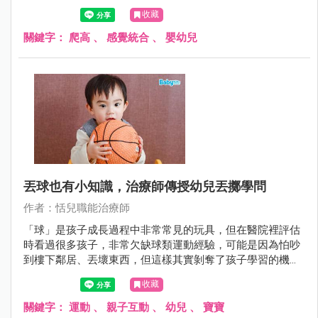
意識？栗子和恬兒治療師今天就來介紹危險意識從什麼時候
收藏
開始發生？孩子為什麼總是這麼「大膽」？
關鍵字：
爬高
、
感覺統合
、
嬰幼兒
丟球也有小知識，治療師傳授幼兒丟擲學問
作者：恬兒職能治療師
「球」是孩子成長過程中非常常見的玩具，但在醫院裡評估
時看過很多孩子，非常欠缺球類運動經驗，可能是因為怕吵
到樓下鄰居、丟壞東西，但這樣其實剝奪了孩子學習的機
會，也連帶的影響了動作協調、反應力的發展，今天Ally治
收藏
療師和恬兒治療師要來和大家解密「丟球」的學問~
關鍵字：
運動
、
親子互動
、
幼兒
、
寶寶