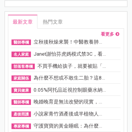
最新文章
熱門文章
看更多
立秋後秋燥來襲！中醫教養肺...
醫師專欄
Janet謝怡芬虎媽模式禁3C，看...
名人家庭
不買手機給孩子，就要被貼「...
部落客專欄
為什麼不想或不敢生二胎？這8...
家庭關係
0.05%阿托品近視控制眼藥水納...
寶貝健康
晚婚晚育是無法改變的現實，...
醫師專欄
小說家青竹酒產後成半植物人...
產後照護
守護寶寶的黃金睡眠：為什麼...
專家專欄