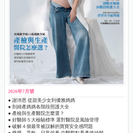
2026年7月號
● 謝沛恩 從甜美少女到優雅媽媽
● 剖婦產媽媽各階段照護大全
● 產檢與生產醫院怎麼選？
● 好醫師５大檢驗標準 選對醫院是風險管理
● 破解４個最常被誤解的寶寶安全感問題
● 藥膳、茶飲、日常保養 中醫觀點看產後掉髮