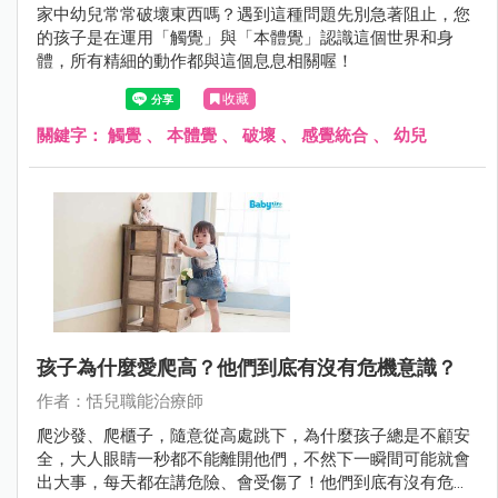
家中幼兒常常破壞東西嗎？遇到這種問題先別急著阻止，您
的孩子是在運用「觸覺」與「本體覺」認識這個世界和身
體，所有精細的動作都與這個息息相關喔！
收藏
關鍵字：
觸覺
、
本體覺
、
破壞
、
感覺統合
、
幼兒
孩子為什麼愛爬高？他們到底有沒有危機意識？
作者：恬兒職能治療師
爬沙發、爬櫃子，隨意從高處跳下，為什麼孩子總是不顧安
全，大人眼睛一秒都不能離開他們，不然下一瞬間可能就會
出大事，每天都在講危險、會受傷了！他們到底有沒有危險