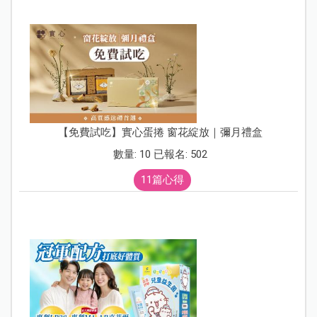
【免費試吃】實心蛋捲 窗花綻放｜彌月禮盒
數量: 10 已報名: 502
11篇心得