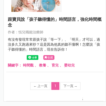
跟寶貝說「孩子聽得懂的」時間語言，強化時間概
念
作者：恬兒職能治療師
有沒有發現常常跟孩子說「等一下」、「明天」才可以，過
沒多久又跑過來吵？這是因為他真的聽不懂啊！怎麼說「孩
子聽得懂的」時間語言，現在告訴你！
收藏
關鍵字：
時間觀
、
教養
、
育兒
、
嬰幼兒
←
上一頁
1
下一頁
→
;