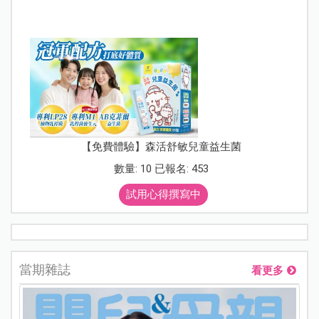
【免費體驗】森活舒敏兒童益生菌
數量: 10 已報名: 453
試用心得撰寫中
當期雜誌
看更多