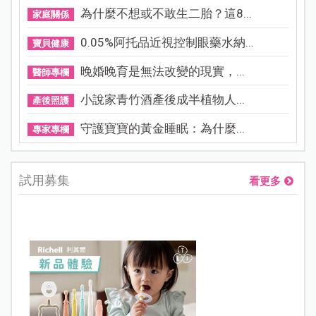
為什麼不想或不敢生二胎？這8...
家庭關係
0.05%阿托品近視控制眼藥水納...
寶貝健康
晚婚晚育是無法改變的現實，...
醫師專欄
小說家青竹酒產後成半植物人...
產後照護
守護寶寶的黃金睡眠：為什麼...
專家專欄
試用募集
看更多