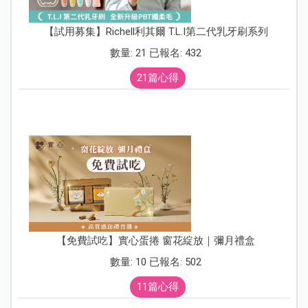
【試用募集】Richell利其爾 T.L.I第二代乳牙刷系列
數量: 21 已報名: 432
21篇心得
【免費試吃】實心蛋捲 窗花綻放｜彌月禮盒
數量: 10 已報名: 502
11篇心得