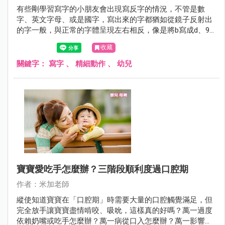
有些剛學習寫字的小朋友會出現寫反字的情況，不管是數
字、英文字母、或是國字，寫出來的字都猶如從鏡子反射出
的字一般，與正常的字體呈現左右相反，像是將b寫成d、9
寫成p，這種現象通常被稱之為「鏡像字」，一般人其實很
收藏
難寫出左右相反的字體，難不成這是什麼特異功能？更特別
的是，左撇子寫出「鏡像字」的機率高於右撇子。
關鍵字：
寫字
、
精細動作
、
幼兒
寶寶愛吃手怎麼辦？三階段順利度過口腔期
作者：米加老師
縱使知道寶寶在「口腔期」時需要大量的口腔觸覺滿足，但
完全放手讓寶寶盡情啃咬、吸吮，這樣真的好嗎？萬一過度
依賴奶嘴或吃手怎麼辦？萬一病從口入怎麼辦？萬一影響牙