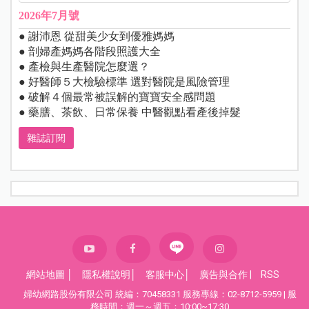
2026年7月號
● 謝沛恩 從甜美少女到優雅媽媽
● 剖婦產媽媽各階段照護大全
● 產檢與生產醫院怎麼選？
● 好醫師５大檢驗標準 選對醫院是風險管理
● 破解４個最常被誤解的寶寶安全感問題
● 藥膳、茶飲、日常保養 中醫觀點看產後掉髮
雜誌訂閱
網站地圖
│
隱私權說明
│
客服中心
│
廣告與合作
|
RSS
婦幼網路股份有限公司 統編：70458331 服務專線：02-8712-5959 | 服
務時間：週一～週五：10:00~17:30