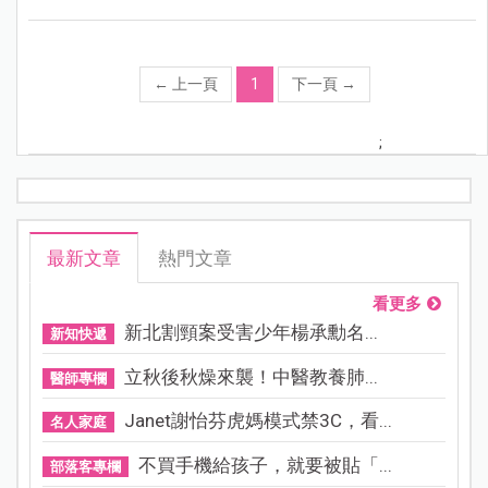
←
上一頁
1
下一頁
→
;
最新文章
熱門文章
看更多
新北割頸案受害少年楊承勳名...
新知快遞
立秋後秋燥來襲！中醫教養肺...
醫師專欄
Janet謝怡芬虎媽模式禁3C，看...
名人家庭
不買手機給孩子，就要被貼「...
部落客專欄