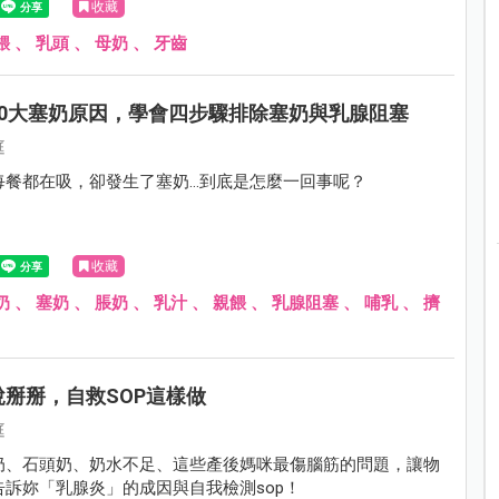
收藏
餵
、
乳頭
、
母奶
、
牙齒
10大塞奶原因，學會四步驟排除塞奶與乳腺阻塞
庭
每餐都在吸，卻發生了塞奶…到底是怎麼一回事呢？
收藏
奶
、
塞奶
、
脹奶
、
乳汁
、
親餵
、
乳腺阻塞
、
哺乳
、
擠
掰掰，自救SOP這樣做
庭
奶、石頭奶、奶水不足、這些產後媽咪最傷腦筋的問題，讓物
告訴妳「乳腺炎」的成因與自我檢測sop！