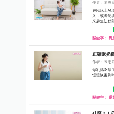
作者：陳思
在臨床上發
久，或者硬
來越無法移
塊放置超過
物理治療師
關鍵字：
乳
正確退奶
作者：陳思
母乳媽咪除
慢慢恢復到
關鍵字：
退
什麼？！