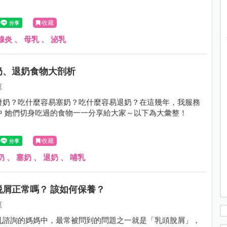
收藏
腺炎
、
母乳
、
泌乳
奶、退奶食物大剖析
庭
發奶？吃什麼容易塞奶？吃什麼容易退奶？在這幾年，我服務
中 她們切身吃過的食物一一分享給大家～以下為大彙整！
收藏
奶
、
塞奶
、
退奶
、
哺乳
脱屑正常嗎？ 該如何保養？
庭
乳諮詢的媽媽中，最常被問到的問題之一就是「乳頭脫屑」，