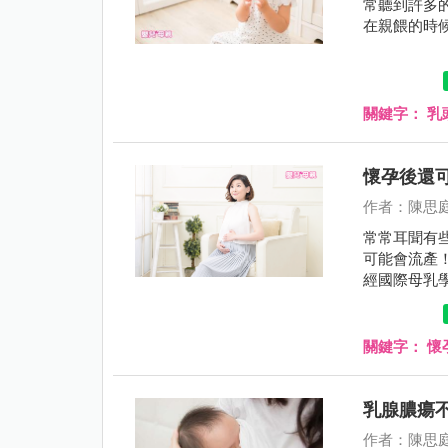
常聽到許多的
在親餵的時
關鍵字：
乳
懷孕後還
作者：陳思
常常耳聞有
可能會流產
經國際母乳學會（
與哺乳並無
哺乳需要注
持續哺乳的
關鍵字：
懷
乳腺膿瘍
作者：陳思