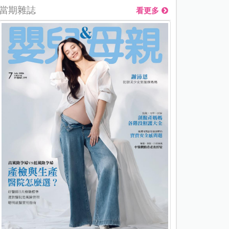
當期雜誌
看更多