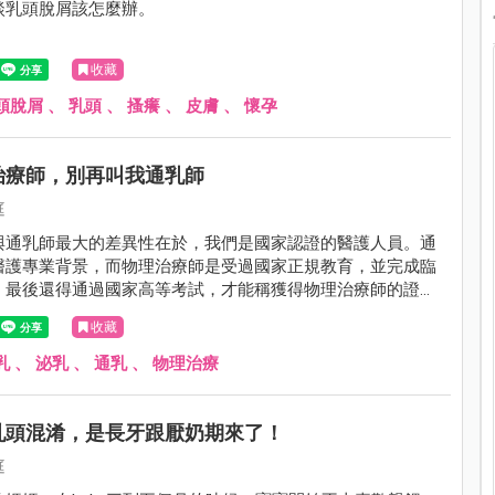
談乳頭脫屑該怎麼辦。
收藏
頭脫屑
、
乳頭
、
搔癢
、
皮膚
、
懷孕
治療師，別再叫我通乳師
庭
與通乳師最大的差異性在於，我們是國家認證的醫護人員。通
醫護專業背景，而物理治療師是受過國家正規教育，並完成臨
，最後還得通過國家高等考試，才能稱獲得物理治療師的證
解剖生理，肌肉走向，軟組織處置，淋巴引流等等，這些都是
收藏
認證，因此在處理乳房組織時，我們的專業是有國家背書的。
乳
、
泌乳
、
通乳
、
物理治療
乳頭混淆，是長牙跟厭奶期來了！
庭