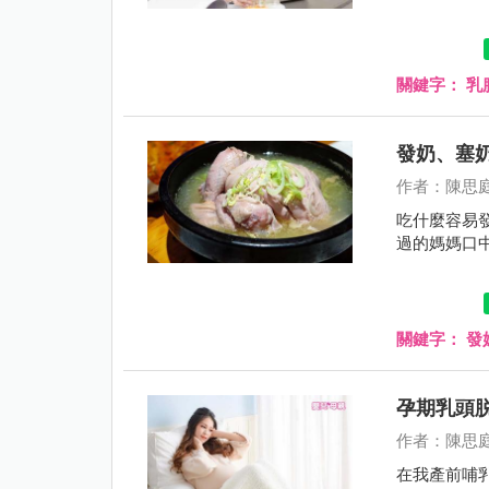
關鍵字：
乳
發奶、塞
作者：陳思
吃什麼容易
過的媽媽口
關鍵字：
發
孕期乳頭
作者：陳思
在我產前哺