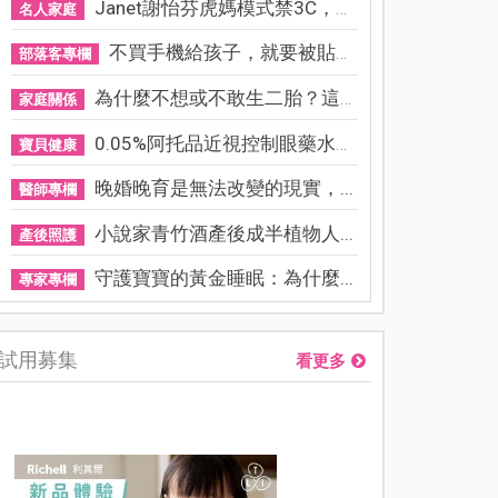
Janet謝怡芬虎媽模式禁3C，看...
名人家庭
不買手機給孩子，就要被貼「...
部落客專欄
為什麼不想或不敢生二胎？這8...
家庭關係
0.05%阿托品近視控制眼藥水納...
寶貝健康
晚婚晚育是無法改變的現實，...
醫師專欄
小說家青竹酒產後成半植物人...
產後照護
守護寶寶的黃金睡眠：為什麼...
專家專欄
試用募集
看更多