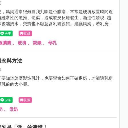
庭
現，媽媽通常很難自我判斷是否膿瘍，常常是硬塊放置時間過
塊經常性的硬推、硬柔，造成發炎反應發生，漸進性發現…越
除後端奶水，寶寶也不願意含乳親親餵。建議媽媽，若乳房硬
48小時以上，寶寶不願意親餵，且自我無法排除，可尋求專業
收藏
，協助評估乳房狀態，並將硬塊移除！避免膿瘍產生！
腺膿瘍
、
硬塊
、
親餵
、
母乳
觀念與方法
庭
了要知道怎麼製造乳汁，也要學會如何正確退奶，才能讓乳房
哺乳前的大小喔。
收藏
奶
、
母奶
母乳是「活」的液體！