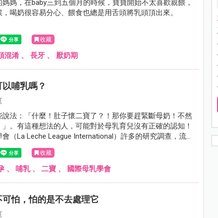
媽媽，在baby三到五個月的時候，寶寶開始不太喜歡親餵，
候，喝奶很容易分心、餵食也總是用舌頭將乳頭頂出來。
收藏
頭混淆
、
長牙
、
厭奶期
可以哺乳嗎？
庭
些說法：「什麼！肚子懷二寶了？！那你要趕緊斷母奶！不然
！」。有這種想法的人，可能對於母乳育兒沒有正確的認知！
La Leche League International）許多的研究調查，流產
絕對因果關係。通常會有這種混淆，其實是沒搞清楚懷孕期間
收藏
意的事情是什麼；如果有了解，並學會觀察異狀，當然是可以
！
孕
、
哺乳
、
二寶
、
國際母乳學會
不可怕，怕的是不去處理它
庭