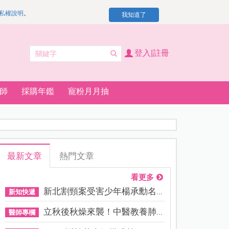
私權說明
。
我知道了
登入|註冊
師
採購年鑑
寵粉月月抽
最新文章
熱門文章
看更多
新北割頸案受害少年楊承勳名...
新知快遞
立秋後秋燥來襲！中醫教養肺...
醫師專欄