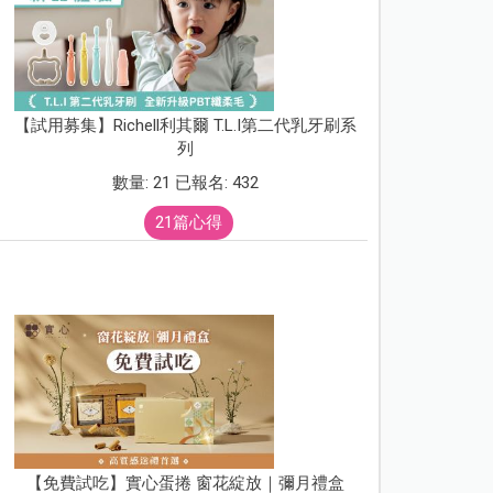
【試用募集】Richell利其爾 T.L.I第二代乳牙刷系
列
數量: 21 已報名: 432
21篇心得
【免費試吃】實心蛋捲 窗花綻放｜彌月禮盒