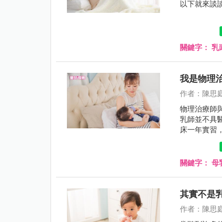
以下就來談
關鍵字：
乳
我是物理
作者：陳思
物理治療師
乳師並不具
床一年實習
照。不管是
經過國家的
關鍵字：
母
其實不是
作者：陳思