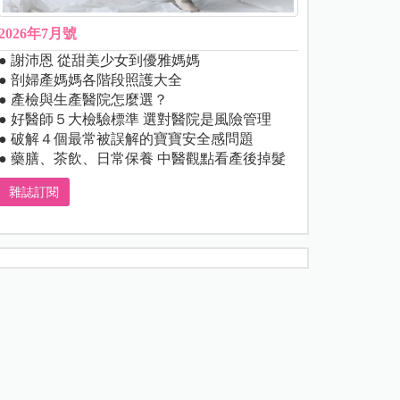
2026年7月號
● 謝沛恩 從甜美少女到優雅媽媽
● 剖婦產媽媽各階段照護大全
● 產檢與生產醫院怎麼選？
● 好醫師５大檢驗標準 選對醫院是風險管理
● 破解４個最常被誤解的寶寶安全感問題
● 藥膳、茶飲、日常保養 中醫觀點看產後掉髮
雜誌訂閱