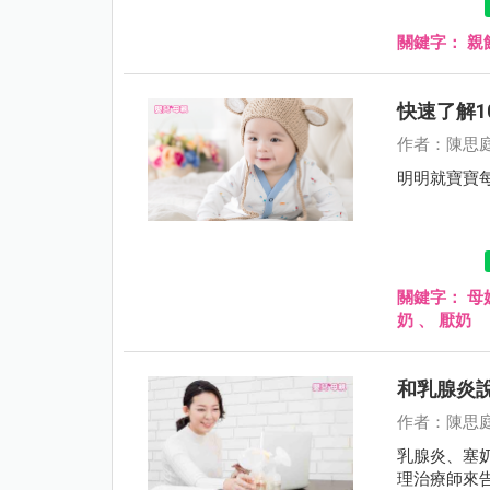
關鍵字：
親
快速了解
作者：陳思
明明就寶寶
關鍵字：
母
奶
、
厭奶
和乳腺炎說
作者：陳思
乳腺炎、塞
理治療師來