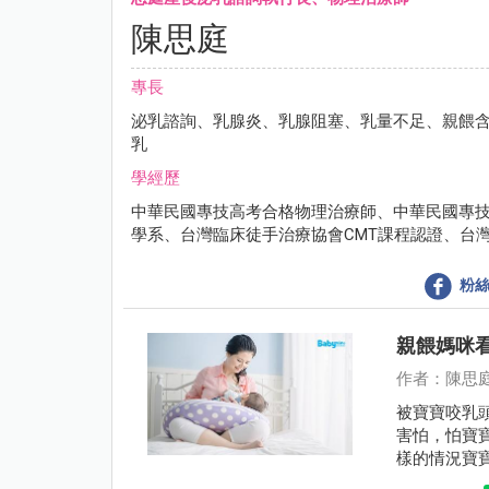
陳思庭
專長
泌乳諮詢、乳腺炎、乳腺阻塞、乳量不足、親餵含
乳
學經歷
中華民國專技高考合格物理治療師、中華民國專
學系、台灣臨床徒手治療協會CMT課程認證、台
粉絲
親餵媽咪
作者：陳思
被寶寶咬乳
害怕，怕寶
樣的情況寶
及協助。