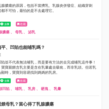
乳腺膿瘍的原因，包括不當擠乳、乳腺炎併發症、組織穿刺
切都不可怕，最怕的是不去處理它。
收藏
腺膿瘍
、
母乳
、
泌乳
扁平、凹陷也能哺乳嗎？
庭
凹陷並不代表無法哺乳，而是要有方法的去完成哺乳這件事！
，寶寶親餵含乳主要是含在乳暈處去吸吮，而非乳頭。但若乳
凸顯時，寶寶則容易找到媽媽的乳房。
收藏
頭凹陷
、
哺乳
、
乳房
、
硬塊
、
乳暈
親餵母乳？當心得了乳腺膿瘍