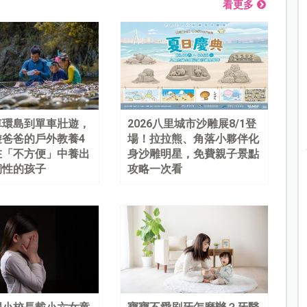
看更多
車環島到單車壯遊，
2026八里城市沙雕展8/1登
遊爸爸的戶外教養4
場！拉拉熊、角落小夥伴化
在「不方便」中養出
身沙雕明星，免費親子景點
韌性的孩子
攻略一次看