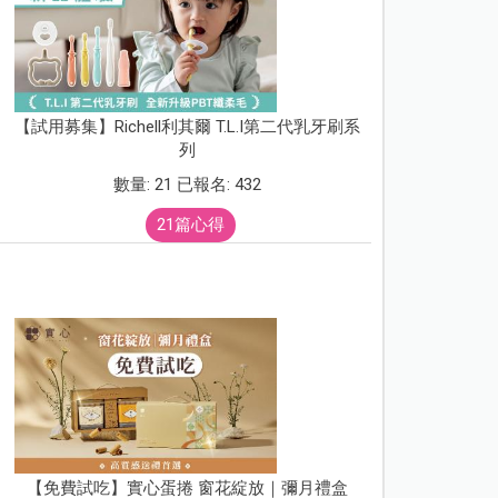
【試用募集】Richell利其爾 T.L.I第二代乳牙刷系
列
數量: 21 已報名: 432
21篇心得
【免費試吃】實心蛋捲 窗花綻放｜彌月禮盒