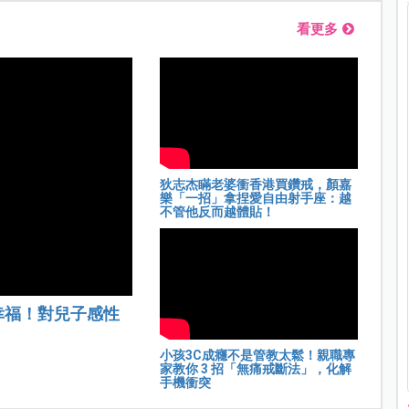
看更多
狄志杰瞞老婆衝香港買鑽戒，顏嘉
樂「一招」拿捏愛自由射手座：越
不管他反而越體貼！
幸福！對兒子感性
小孩3C成癮不是管教太鬆！親職專
家教你 3 招「無痛戒斷法」，化解
手機衝突