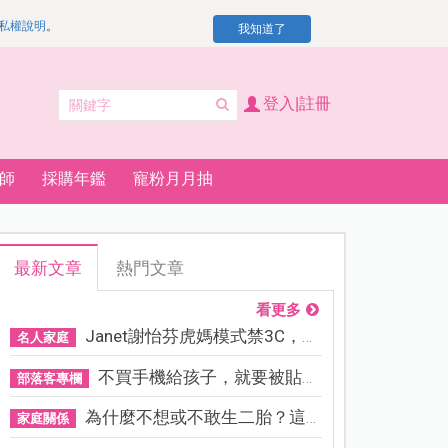
私權說明
。
我知道了
登入|註冊
師
採購年鑑
寵粉月月抽
最新文章
熱門文章
看更多
Janet謝怡芬虎媽模式禁3C，看...
名人家庭
不買手機給孩子，就要被貼「...
部落客專欄
為什麼不想或不敢生二胎？這8...
家庭關係