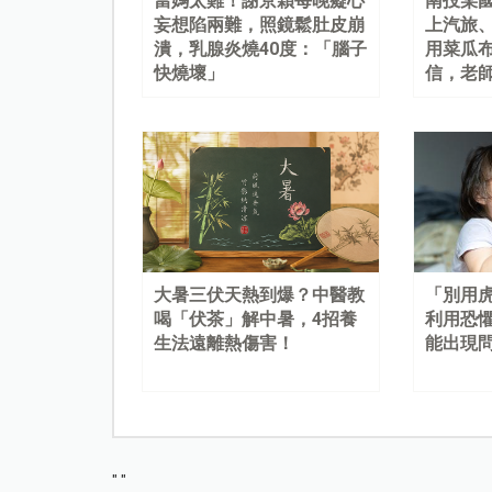
當媽太難！謝京穎每晚癡心
南投某
妄想陷兩難，照鏡鬆肚皮崩
上汽旅
潰，乳腺炎燒40度：「腦子
用菜瓜
快燒壞」
信，老
大暑三伏天熱到爆？中醫教
「別用
喝「伏茶」解中暑，4招養
利用恐
生法遠離熱傷害！
能出現
"
"