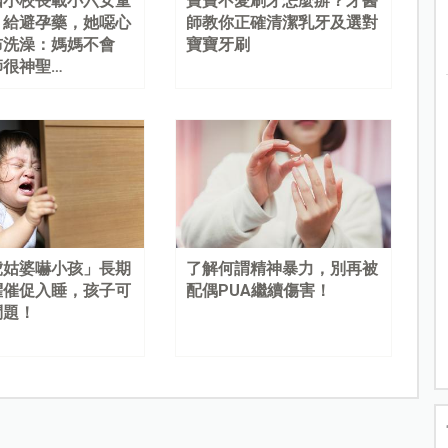
國小校長載小六女童
寶寶不愛刷牙怎麼辦？牙醫
、給避孕藥，她噁心
師教你正確清潔乳牙及選對
布洗澡：媽媽不會
寶寶牙刷
師很神聖…
虎姑婆嚇小孩」長期
了解何謂精神暴力，別再被
懼催促入睡，孩子可
配偶PUA繼續傷害！
問題！