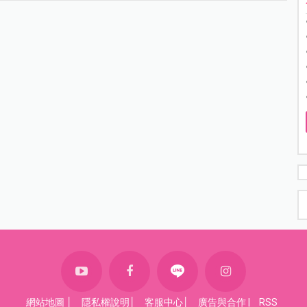
網站地圖
│
隱私權說明
│
客服中心
│
廣告與合作
|
RSS