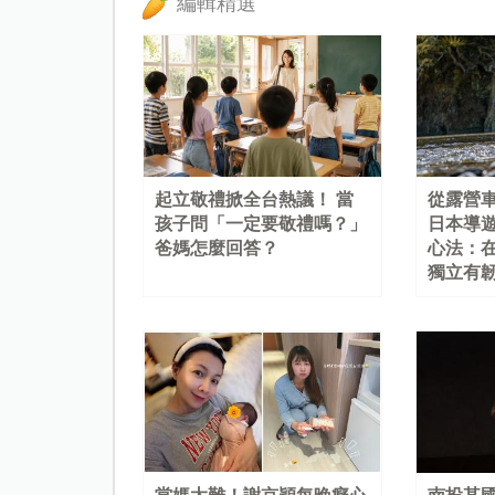
編輯精選
起立敬禮掀全台熱議！ 當
從露營
孩子問「一定要敬禮嗎？」
日本導
爸媽怎麼回答？
心法：
獨立有