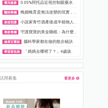
0.05%阿托品近視控制眼藥水納...
寶貝健康
晚婚晚育是無法改變的現實，...
醫師專欄
小說家青竹酒產後成半植物人...
產後照護
守護寶寶的黃金睡眠：為什麼...
專家專欄
腦科學家都在做的散步秘訣！...
健康百寶箱
「媽媽去哪裡了？」4歲孩子還...
學習當爸媽
熊本強震讓台灣人也揪心！無印良品店員發枕頭護頭、陪伴撤離
試用募集
看更多