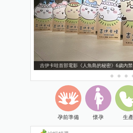
資優教育15問！師鐸獎名師陳宥妤：資優教
孕前準備
懷孕
生