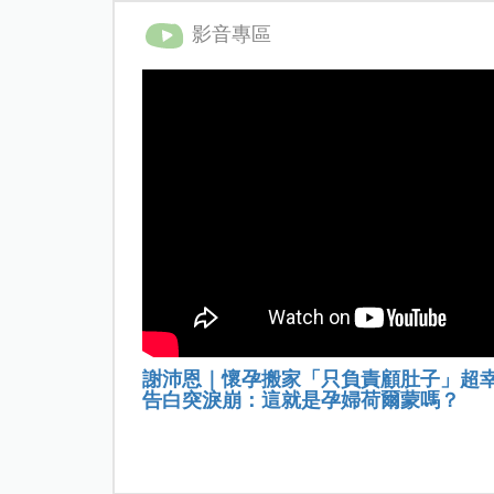
影音專區
謝沛恩｜懷孕搬家「只負責顧肚子」超
告白突淚崩：這就是孕婦荷爾蒙嗎？