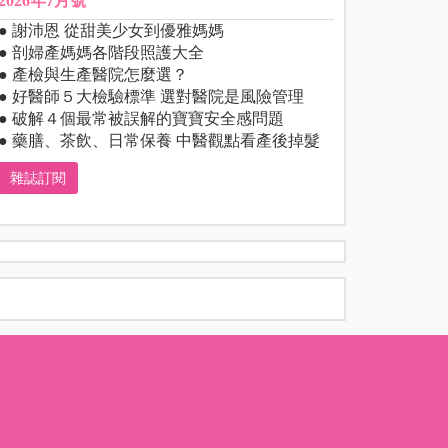
2026年7月號
● 謝沛恩 從甜美少女到優雅媽媽
● 剖婦產媽媽各階段照護大全
● 產檢與生產醫院怎麼選？
● 好醫師５大檢驗標準 選對醫院是風險管理
● 破解４個最常被誤解的寶寶安全感問題
● 藥膳、茶飲、日常保養 中醫觀點看產後掉髮
雜誌訂閱