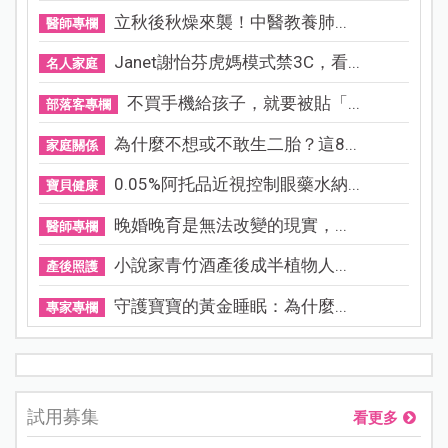
立秋後秋燥來襲！中醫教養肺...
醫師專欄
Janet謝怡芬虎媽模式禁3C，看...
名人家庭
不買手機給孩子，就要被貼「...
部落客專欄
為什麼不想或不敢生二胎？這8...
家庭關係
0.05%阿托品近視控制眼藥水納...
寶貝健康
晚婚晚育是無法改變的現實，...
醫師專欄
小說家青竹酒產後成半植物人...
產後照護
守護寶寶的黃金睡眠：為什麼...
專家專欄
試用募集
看更多