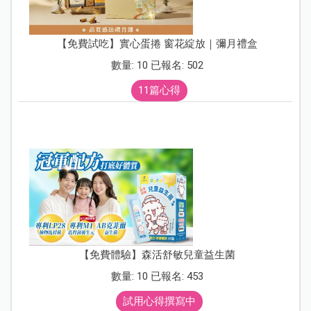
【免費試吃】實心蛋捲 窗花綻放｜彌月禮盒
數量: 10 已報名: 502
11篇心得
【免費體驗】森活舒敏兒童益生菌
數量: 10 已報名: 453
試用心得撰寫中