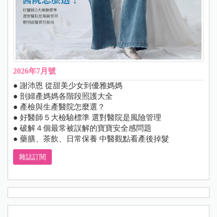
2026年7月號
● 謝沛恩 從甜美少女到優雅媽媽
● 剖婦產媽媽各階段照護大全
● 產檢與生產醫院怎麼選？
● 好醫師５大檢驗標準 選對醫院是風險管理
● 破解４個最常被誤解的寶寶安全感問題
● 藥膳、茶飲、日常保養 中醫觀點看產後掉髮
雜誌訂閱