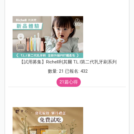
【試用募集】Richell利其爾 T.L.I第二代乳牙刷系列
數量: 21 已報名: 432
21篇心得