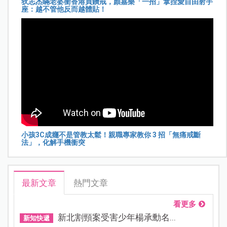
狄志杰瞞老婆衝香港買鑽戒，顏嘉樂「一招」拿捏愛自由射手
座：越不管他反而越體貼！
小孩3C成癮不是管教太鬆！親職專家教你 3 招「無痛戒斷
法」，化解手機衝突
最新文章
熱門文章
看更多
新北割頸案受害少年楊承勳名...
新知快遞