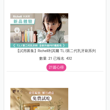
【試用募集】Richell利其爾 T.L.I第二代乳牙刷系列
數量: 21 已報名: 432
21篇心得