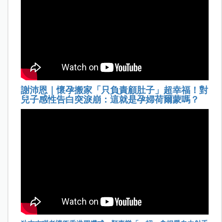
謝沛恩｜懷孕搬家「只負責顧肚子」超幸福！對
兒子感性告白突淚崩：這就是孕婦荷爾蒙嗎？