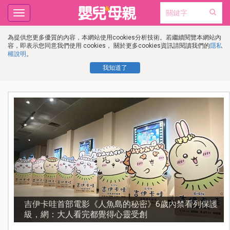
Toggle
navigation
為提供您更多優質的內容，本網站使用cookies分析技術。若繼續閱覽本網站內
容，即表示您同意我們使用 cookies， 關於更多cookies資訊請閱讀我們的
隱私
權說明
。
我知道了
護
資優教育15問！師鐸獎名師陳宥妤：資優教育的核心，
不是成績而是讀懂孩子的心理準備度