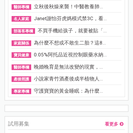
立秋後秋燥來襲！中醫教養肺...
醫師專欄
Janet謝怡芬虎媽模式禁3C，看...
名人家庭
不買手機給孩子，就要被貼「...
部落客專欄
為什麼不想或不敢生二胎？這8...
家庭關係
0.05%阿托品近視控制眼藥水納...
寶貝健康
晚婚晚育是無法改變的現實，...
醫師專欄
小說家青竹酒產後成半植物人...
產後照護
守護寶寶的黃金睡眠：為什麼...
專家專欄
試用募集
看更多