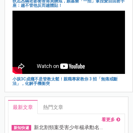
狄志杰瞞老婆衝香港買鑽戒，顏嘉樂「一招」拿捏愛自由射手
座：越不管他反而越體貼！
小孩3C成癮不是管教太鬆！親職專家教你 3 招「無痛戒斷
法」，化解手機衝突
最新文章
熱門文章
看更多
新北割頸案受害少年楊承勳名...
新知快遞