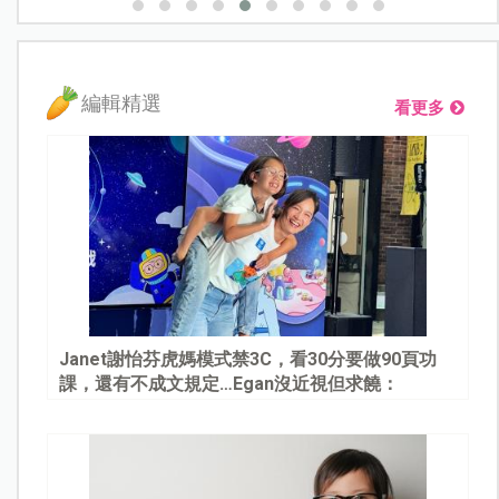
編輯精選
看更多
Janet謝怡芬虎媽模式禁3C，看30分要做90頁功
課，還有不成文規定…Egan沒近視但求饒：
Mommy, please～