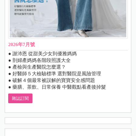
2026年7月號
● 謝沛恩 從甜美少女到優雅媽媽
● 剖婦產媽媽各階段照護大全
● 產檢與生產醫院怎麼選？
● 好醫師５大檢驗標準 選對醫院是風險管理
● 破解４個最常被誤解的寶寶安全感問題
● 藥膳、茶飲、日常保養 中醫觀點看產後掉髮
雜誌訂閱