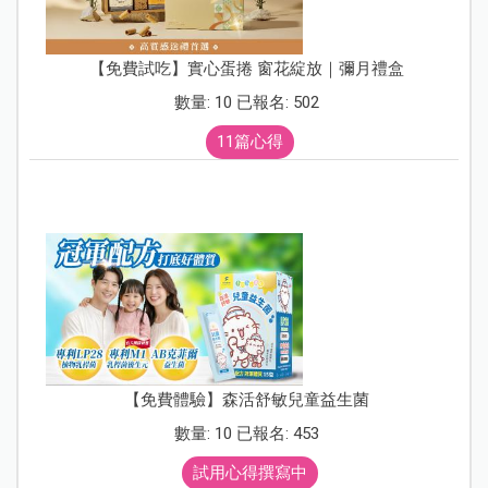
【免費試吃】實心蛋捲 窗花綻放｜彌月禮盒
數量: 10 已報名: 502
11篇心得
【免費體驗】森活舒敏兒童益生菌
數量: 10 已報名: 453
試用心得撰寫中