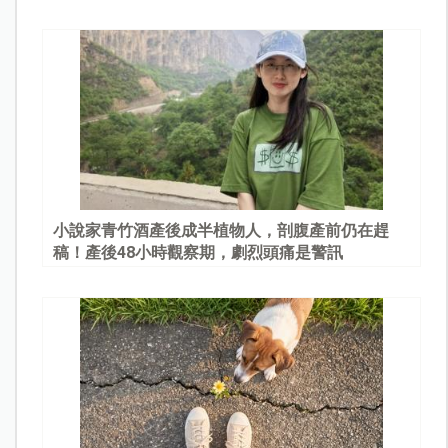
園
小說家青竹酒產後成半植物人，剖腹產前仍在趕
稿！產後48小時觀察期，劇烈頭痛是警訊