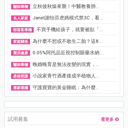
立秋後秋燥來襲！中醫教養肺...
醫師專欄
Janet謝怡芬虎媽模式禁3C，看...
名人家庭
不買手機給孩子，就要被貼「...
部落客專欄
為什麼不想或不敢生二胎？這8...
家庭關係
0.05%阿托品近視控制眼藥水納...
寶貝健康
晚婚晚育是無法改變的現實，...
醫師專欄
小說家青竹酒產後成半植物人...
產後照護
守護寶寶的黃金睡眠：為什麼...
專家專欄
試用募集
看更多