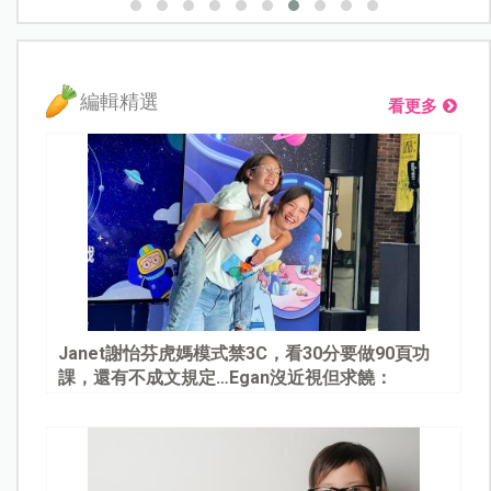
編輯精選
看更多
Janet謝怡芬虎媽模式禁3C，看30分要做90頁功
課，還有不成文規定…Egan沒近視但求饒：
Mommy, please～