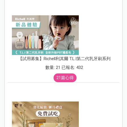
【試用募集】Richell利其爾 T.L.I第二代乳牙刷系列
數量: 21 已報名: 432
21篇心得