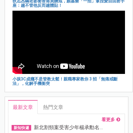
狄志杰瞞老婆衝香港買鑽戒，顏嘉樂「一招」拿捏愛自由射手
座：越不管他反而越體貼！
小孩3C成癮不是管教太鬆！親職專家教你 3 招「無痛戒斷
法」，化解手機衝突
最新文章
熱門文章
看更多
新北割頸案受害少年楊承勳名...
新知快遞