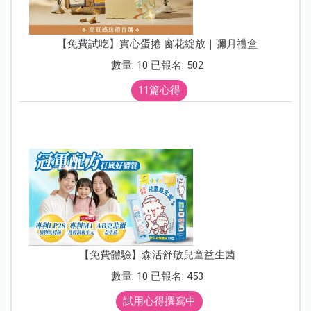
【免費試吃】實心蛋捲 窗花綻放｜彌月禮盒
數量: 10 已報名: 502
11篇心得
【免費體驗】森活舒敏兒童益生菌
數量: 10 已報名: 453
試用心得撰寫中