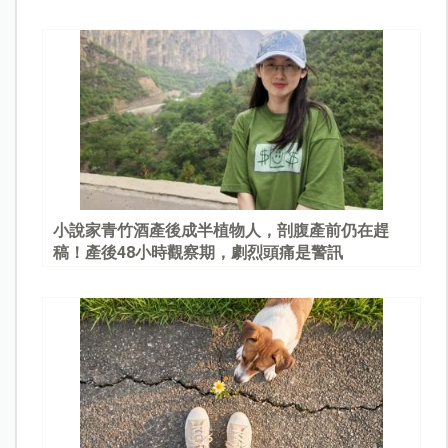
園
小說家青竹酒產後成半植物人，剖腹產前仍在趕
稿！產後48小時觀察期，劇烈頭痛是警訊