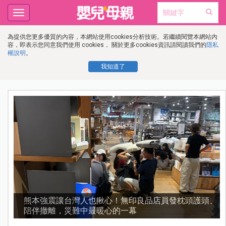
Toggle
navigation
為提供您更多優質的內容，本網站使用cookies分析技術。若繼續閱覽本網站內
容，即表示您同意我們使用 cookies， 關於更多cookies資訊請閱讀我們的
隱私
權說明
。
我知道了
，
熊本強震讓台灣人也揪心！無印良品店員發枕頭護頭、
陪伴撤離，災難中最暖心的一幕