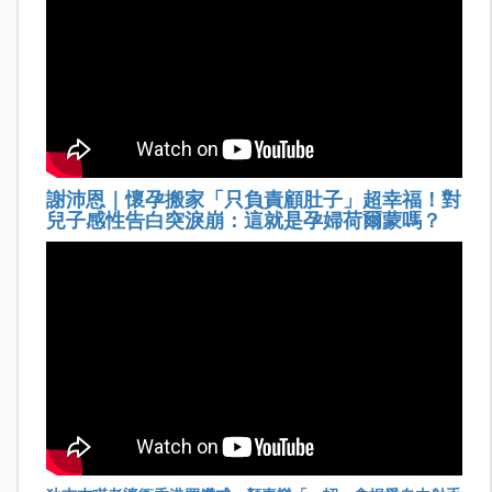
謝沛恩｜懷孕搬家「只負責顧肚子」超幸福！對
兒子感性告白突淚崩：這就是孕婦荷爾蒙嗎？