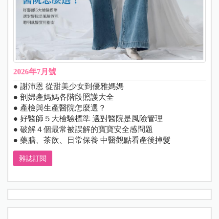
2026年7月號
● 謝沛恩 從甜美少女到優雅媽媽
● 剖婦產媽媽各階段照護大全
● 產檢與生產醫院怎麼選？
● 好醫師５大檢驗標準 選對醫院是風險管理
● 破解４個最常被誤解的寶寶安全感問題
● 藥膳、茶飲、日常保養 中醫觀點看產後掉髮
雜誌訂閱