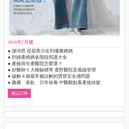
2026年7月號
● 謝沛恩 從甜美少女到優雅媽媽
● 剖婦產媽媽各階段照護大全
● 產檢與生產醫院怎麼選？
● 好醫師５大檢驗標準 選對醫院是風險管理
● 破解４個最常被誤解的寶寶安全感問題
● 藥膳、茶飲、日常保養 中醫觀點看產後掉髮
雜誌訂閱