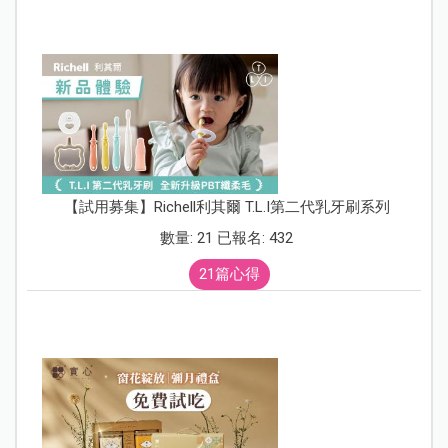
【試用募集】Richell利其爾 T.L.I第二代乳牙刷系列
數量: 21 已報名: 432
21篇心得