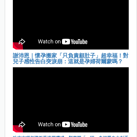
謝沛恩｜懷孕搬家「只負責顧肚子」超幸福！對
兒子感性告白突淚崩：這就是孕婦荷爾蒙嗎？