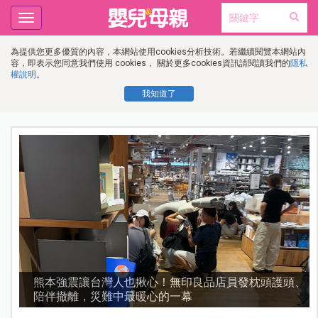
Toggle
navigation
為提供您更多優質的內容，本網站使用cookies分析技術。若繼續閱覽本網站內
容，即表示您同意我們使用 cookies， 關於更多cookies資訊請閱讀我們的
隱私
權說明
。
我知道了
、
好的副食品豬肉要怎麼選？媽媽挑選優質蛋白質來源要
先懂這幾件事