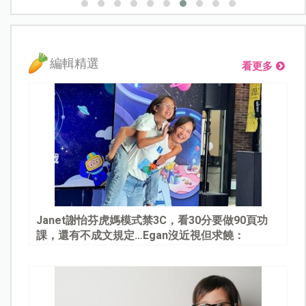
編輯精選
看更多
Janet謝怡芬虎媽模式禁3C，看30分要做90頁功
課，還有不成文規定…Egan沒近視但求饒：
Mommy, please～