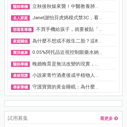
立秋後秋燥來襲！中醫教養肺...
醫師專欄
Janet謝怡芬虎媽模式禁3C，看...
名人家庭
不買手機給孩子，就要被貼「...
部落客專欄
為什麼不想或不敢生二胎？這8...
家庭關係
0.05%阿托品近視控制眼藥水納...
寶貝健康
晚婚晚育是無法改變的現實，...
醫師專欄
小說家青竹酒產後成半植物人...
產後照護
守護寶寶的黃金睡眠：為什麼...
專家專欄
試用募集
看更多