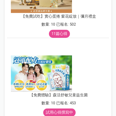
【免費試吃】實心蛋捲 窗花綻放｜彌月禮盒
數量: 10 已報名: 502
11篇心得
【免費體驗】森活舒敏兒童益生菌
數量: 10 已報名: 453
試用心得撰寫中