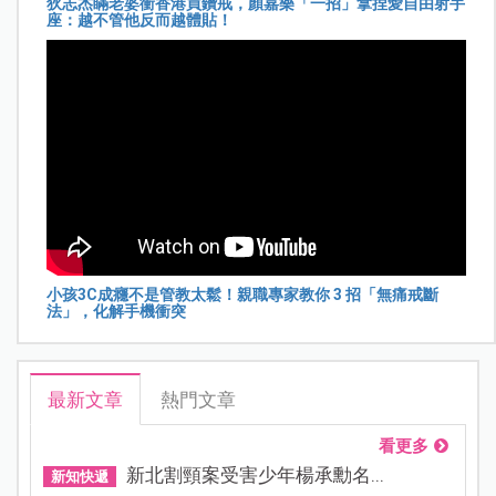
狄志杰瞞老婆衝香港買鑽戒，顏嘉樂「一招」拿捏愛自由射手
座：越不管他反而越體貼！
小孩3C成癮不是管教太鬆！親職專家教你 3 招「無痛戒斷
法」，化解手機衝突
最新文章
熱門文章
看更多
新北割頸案受害少年楊承勳名...
新知快遞