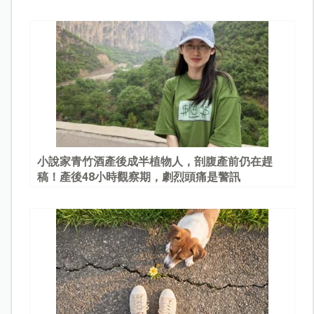
園
小說家青竹酒產後成半植物人，剖腹產前仍在趕
稿！產後48小時觀察期，劇烈頭痛是警訊