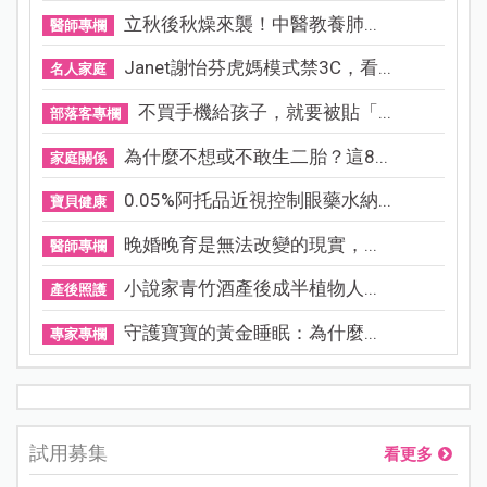
立秋後秋燥來襲！中醫教養肺...
醫師專欄
Janet謝怡芬虎媽模式禁3C，看...
名人家庭
不買手機給孩子，就要被貼「...
部落客專欄
為什麼不想或不敢生二胎？這8...
家庭關係
0.05%阿托品近視控制眼藥水納...
寶貝健康
晚婚晚育是無法改變的現實，...
醫師專欄
小說家青竹酒產後成半植物人...
產後照護
守護寶寶的黃金睡眠：為什麼...
專家專欄
試用募集
看更多