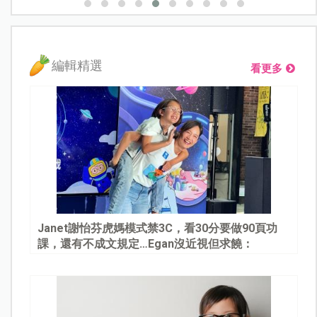
編輯精選
看更多
Janet謝怡芬虎媽模式禁3C，看30分要做90頁功
課，還有不成文規定…Egan沒近視但求饒：
Mommy, please～