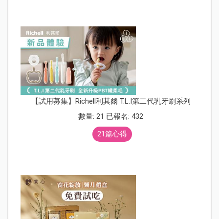
【試用募集】Richell利其爾 T.L.I第二代乳牙刷系列
數量: 21 已報名: 432
21篇心得