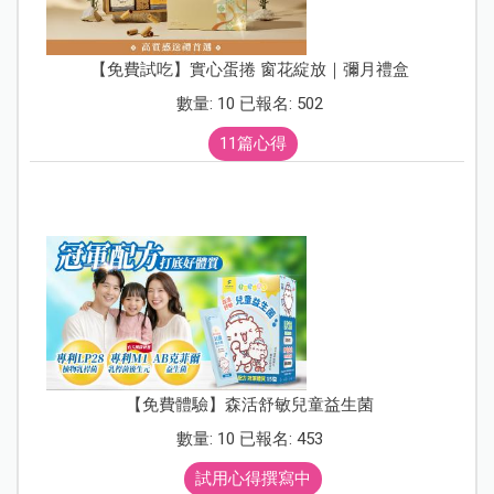
【免費試吃】實心蛋捲 窗花綻放｜彌月禮盒
數量: 10 已報名: 502
11篇心得
【免費體驗】森活舒敏兒童益生菌
數量: 10 已報名: 453
試用心得撰寫中