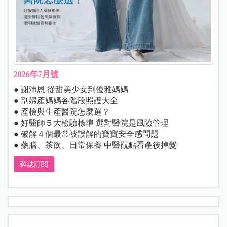
2026年7月號
● 謝沛恩 從甜美少女到優雅媽媽
● 剖婦產媽媽各階段照護大全
● 產檢與生產醫院怎麼選？
● 好醫師５大檢驗標準 選對醫院是風險管理
● 破解４個最常被誤解的寶寶安全感問題
● 藥膳、茶飲、日常保養 中醫觀點看產後掉髮
雜誌訂閱