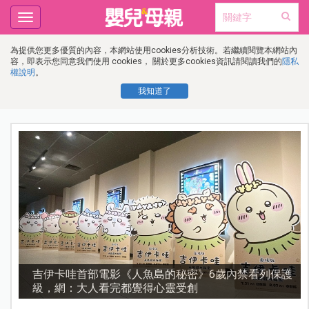
Toggle
navigation
為提供您更多優質的內容，本網站使用cookies分析技術。若繼續閱覽本網站內
容，即表示您同意我們使用 cookies， 關於更多cookies資訊請閱讀我們的
隱私
權說明
。
我知道了
護
資優教育15問！師鐸獎名師陳宥妤：資優教育的核心，
不是成績而是讀懂孩子的心理準備度