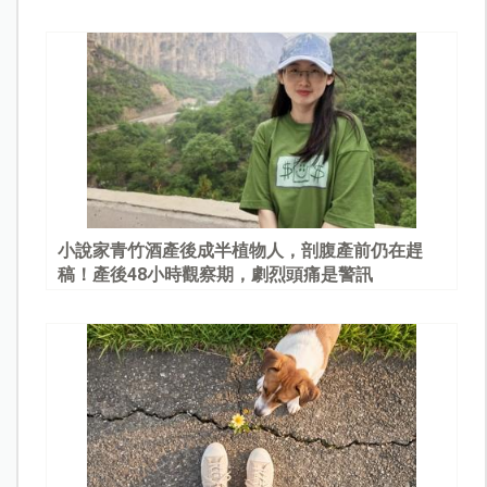
園
小說家青竹酒產後成半植物人，剖腹產前仍在趕
稿！產後48小時觀察期，劇烈頭痛是警訊