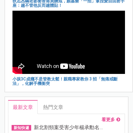
狄志杰瞞老婆衝香港買鑽戒，顏嘉樂「一招」拿捏愛自由射手
座：越不管他反而越體貼！
小孩3C成癮不是管教太鬆！親職專家教你 3 招「無痛戒斷
法」，化解手機衝突
最新文章
熱門文章
看更多
新北割頸案受害少年楊承勳名...
新知快遞