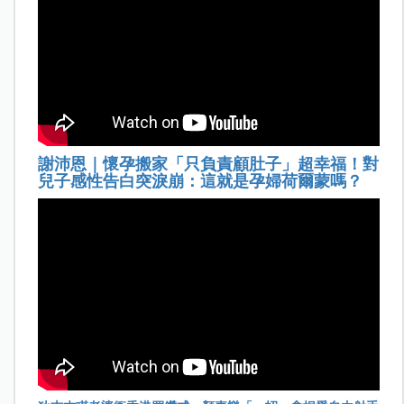
謝沛恩｜懷孕搬家「只負責顧肚子」超幸福！對
兒子感性告白突淚崩：這就是孕婦荷爾蒙嗎？