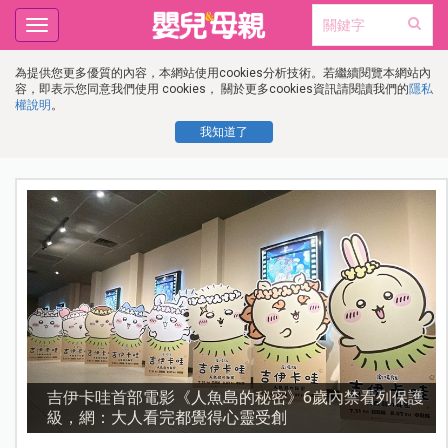
Toggle
navigation
為提供您更多優質的內容，本網站使用cookies分析技術。若繼續閱覽本網站內
容，即表示您同意我們使用 cookies， 關於更多cookies資訊請閱讀我們的
隱私
權說明
。
我知道了
流
吉伊卡哇首部電影《人魚島的秘密》6歲內禁看列保護
級，網：大人看完都覺得心靈受創