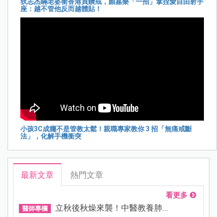
狄志杰瞞老婆衝香港買鑽戒，顏嘉樂「一招」拿捏愛自由射手
座：越不管他反而越體貼！
小孩3C成癮不是管教太鬆！親職專家教你 3 招「無痛戒斷
法」，化解手機衝突
最新文章
熱門文章
看更多
立秋後秋燥來襲！中醫教養肺...
醫師專欄