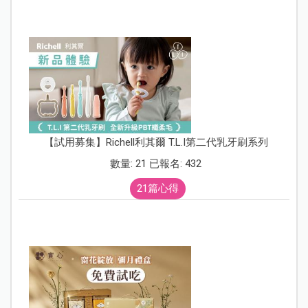
【試用募集】Richell利其爾 T.L.I第二代乳牙刷系列
數量: 21 已報名: 432
21篇心得