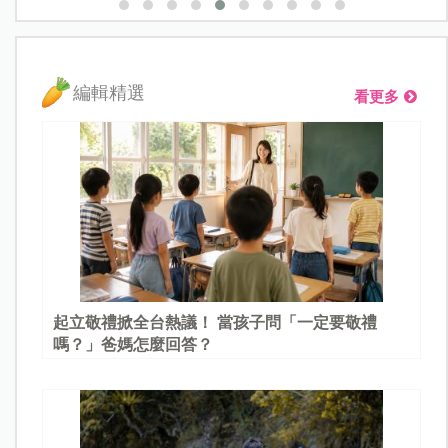
編輯精選
看更多
起立敬禮掀全台熱議！ 當孩子問「一定要敬禮
嗎？」爸媽怎麼回答？