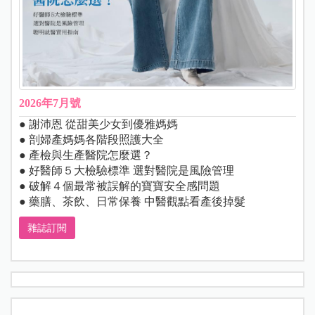
2026年7月號
● 謝沛恩 從甜美少女到優雅媽媽
● 剖婦產媽媽各階段照護大全
● 產檢與生產醫院怎麼選？
● 好醫師５大檢驗標準 選對醫院是風險管理
● 破解４個最常被誤解的寶寶安全感問題
● 藥膳、茶飲、日常保養 中醫觀點看產後掉髮
雜誌訂閱