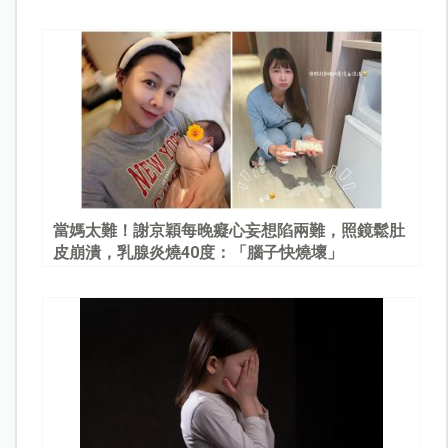
當媽太難！謝京穎每晚癡心妄想陷兩難，照鏡鬆肚
皮崩潰，乳腺炎燒40度：「腦子快燒壞」