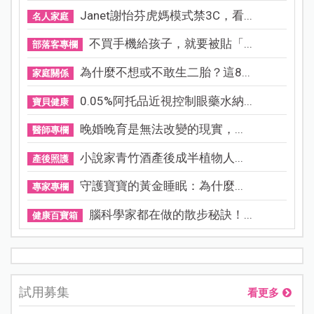
Janet謝怡芬虎媽模式禁3C，看...
名人家庭
不買手機給孩子，就要被貼「...
部落客專欄
為什麼不想或不敢生二胎？這8...
家庭關係
0.05%阿托品近視控制眼藥水納...
寶貝健康
晚婚晚育是無法改變的現實，...
醫師專欄
小說家青竹酒產後成半植物人...
產後照護
守護寶寶的黃金睡眠：為什麼...
專家專欄
腦科學家都在做的散步秘訣！...
健康百寶箱
試用募集
看更多