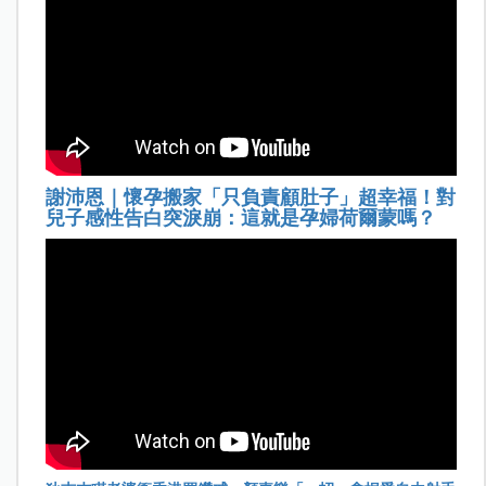
謝沛恩｜懷孕搬家「只負責顧肚子」超幸福！對
兒子感性告白突淚崩：這就是孕婦荷爾蒙嗎？