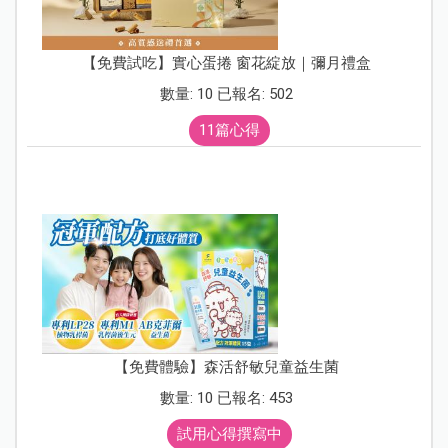
【免費試吃】實心蛋捲 窗花綻放｜彌月禮盒
數量: 10 已報名: 502
11篇心得
【免費體驗】森活舒敏兒童益生菌
數量: 10 已報名: 453
試用心得撰寫中