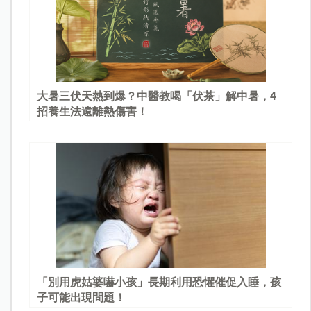
大暑三伏天熱到爆？中醫教喝「伏茶」解中暑，4
招養生法遠離熱傷害！
「別用虎姑婆嚇小孩」長期利用恐懼催促入睡，孩
子可能出現問題！