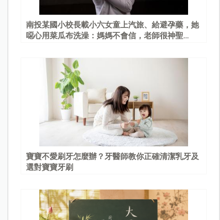
南投某國小校長載小六女童上汽旅、給避孕藥，她
噁心用菜瓜布洗澡：媽媽不會信，老師很神聖…
寶寶不愛刷牙怎麼辦？牙醫師教你正確清潔乳牙及
選對寶寶牙刷