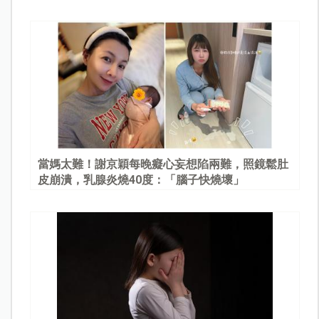
當媽太難！謝京穎每晚癡心妄想陷兩難，照鏡鬆肚
皮崩潰，乳腺炎燒40度：「腦子快燒壞」