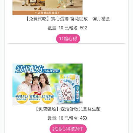
【免費試吃】實心蛋捲 窗花綻放｜彌月禮盒
數量: 10 已報名: 502
11篇心得
【免費體驗】森活舒敏兒童益生菌
數量: 10 已報名: 453
試用心得撰寫中