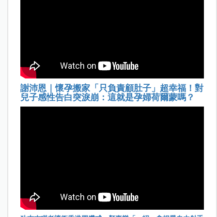
謝沛恩｜懷孕搬家「只負責顧肚子」超幸福！對
兒子感性告白突淚崩：這就是孕婦荷爾蒙嗎？