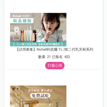
【試用募集】Richell利其爾 T.L.I第二代乳牙刷系列
數量: 21 已報名: 432
21篇心得