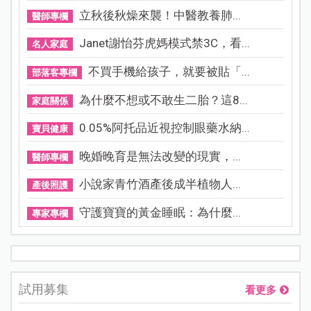
立秋後秋燥來襲！中醫教養肺...
醫師專欄
Janet謝怡芬虎媽模式禁3C，看...
名人家庭
不買手機給孩子，就要被貼「...
部落客專欄
為什麼不想或不敢生二胎？這8...
家庭關係
0.05%阿托品近視控制眼藥水納...
寶貝健康
晚婚晚育是無法改變的現實，...
醫師專欄
小說家青竹酒產後成半植物人...
產後照護
守護寶寶的黃金睡眠：為什麼...
專家專欄
試用募集
看更多