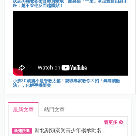
狄志杰瞞老婆衝香港買鑽戒，顏嘉樂「一招」拿捏愛自由射手
座：越不管他反而越體貼！
小孩3C成癮不是管教太鬆！親職專家教你 3 招「無痛戒斷
法」，化解手機衝突
最新文章
熱門文章
看更多
新北割頸案受害少年楊承勳名...
新知快遞