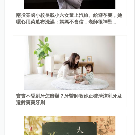
南投某國小校長載小六女童上汽旅、給避孕藥，她
噁心用菜瓜布洗澡：媽媽不會信，老師很神聖…
寶寶不愛刷牙怎麼辦？牙醫師教你正確清潔乳牙及
選對寶寶牙刷