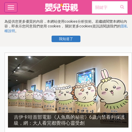
Toggle
navigation
為提供您更多優質的內容，本網站使用cookies分析技術。若繼續閱覽本網站內
容，即表示您同意我們使用 cookies， 關於更多cookies資訊請閱讀我們的
隱私
權說明
。
我知道了
護
資優教育15問！師鐸獎名師陳宥妤：資優教育的核心，
不是成績而是讀懂孩子的心理準備度