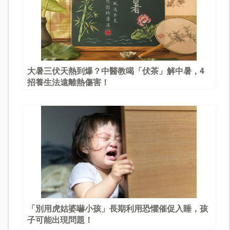
大暑三伏天熱到爆？中醫教喝「伏茶」解中暑，4
招養生法遠離熱傷害！
「別用虎姑婆嚇小孩」長期利用恐懼催促入睡，孩
子可能出現問題！