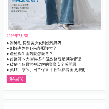
2026年7月號
● 謝沛恩 從甜美少女到優雅媽媽
● 剖婦產媽媽各階段照護大全
● 產檢與生產醫院怎麼選？
● 好醫師５大檢驗標準 選對醫院是風險管理
● 破解４個最常被誤解的寶寶安全感問題
● 藥膳、茶飲、日常保養 中醫觀點看產後掉髮
雜誌訂閱