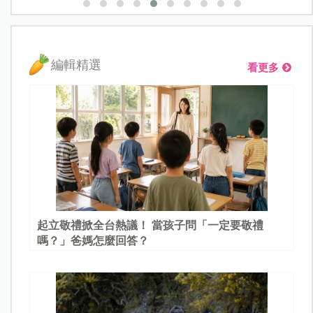
編輯精選
看更多
起立敬禮掀全台熱議！ 當孩子問「一定要敬禮
嗎？」爸媽怎麼回答？