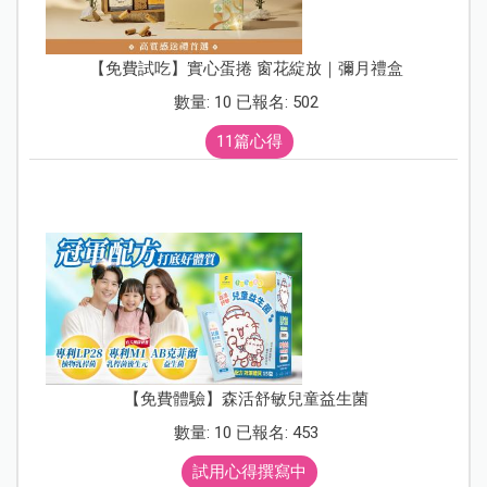
【免費試吃】實心蛋捲 窗花綻放｜彌月禮盒
數量: 10 已報名: 502
11篇心得
【免費體驗】森活舒敏兒童益生菌
數量: 10 已報名: 453
試用心得撰寫中