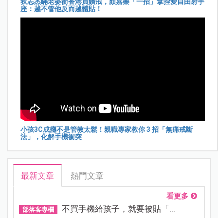
狄志杰瞞老婆衝香港買鑽戒，顏嘉樂「一招」拿捏愛自由射手
座：越不管他反而越體貼！
小孩3C成癮不是管教太鬆！親職專家教你 3 招「無痛戒斷
法」，化解手機衝突
最新文章
熱門文章
看更多
不買手機給孩子，就要被貼「...
部落客專欄