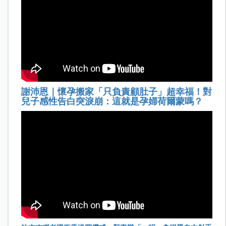
謝沛恩｜懷孕搬家「只負責顧肚子」超幸福！對
兒子感性告白突淚崩：這就是孕婦荷爾蒙嗎？