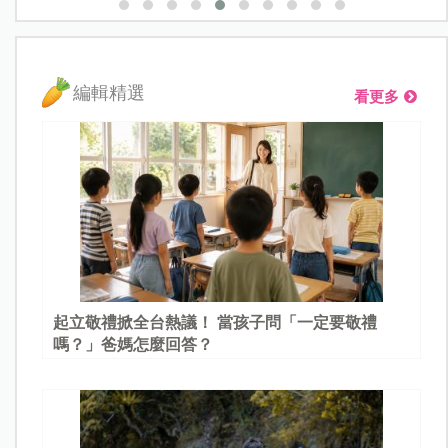
編輯精選
看更多
起立敬禮掀全台熱議！ 當孩子問「一定要敬禮
嗎？」爸媽怎麼回答？