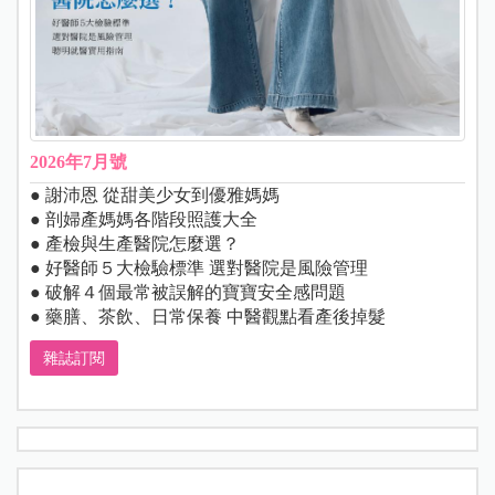
2026年7月號
● 謝沛恩 從甜美少女到優雅媽媽
● 剖婦產媽媽各階段照護大全
● 產檢與生產醫院怎麼選？
● 好醫師５大檢驗標準 選對醫院是風險管理
● 破解４個最常被誤解的寶寶安全感問題
● 藥膳、茶飲、日常保養 中醫觀點看產後掉髮
雜誌訂閱