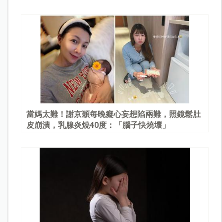
當媽太難！謝京穎每晚癡心妄想陷兩難，照鏡鬆肚
皮崩潰，乳腺炎燒40度：「腦子快燒壞」