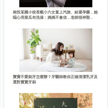
南投某國小校長載小六女童上汽旅、給避孕藥，她
噁心用菜瓜布洗澡：媽媽不會信，老師很神聖…
寶寶不愛刷牙怎麼辦？牙醫師教你正確清潔乳牙及
選對寶寶牙刷