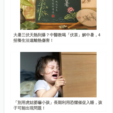
大暑三伏天熱到爆？中醫教喝「伏茶」解中暑，4
招養生法遠離熱傷害！
「別用虎姑婆嚇小孩」長期利用恐懼催促入睡，孩
子可能出現問題！