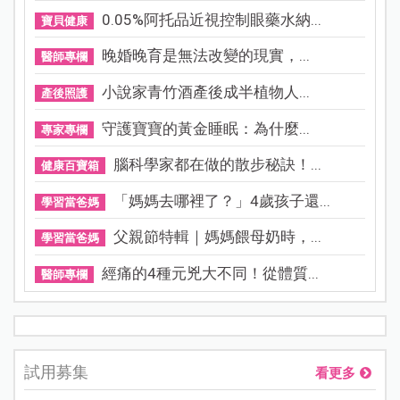
0.05%阿托品近視控制眼藥水納...
寶貝健康
晚婚晚育是無法改變的現實，...
醫師專欄
小說家青竹酒產後成半植物人...
產後照護
守護寶寶的黃金睡眠：為什麼...
專家專欄
腦科學家都在做的散步秘訣！...
健康百寶箱
「媽媽去哪裡了？」4歲孩子還...
學習當爸媽
父親節特輯｜媽媽餵母奶時，...
學習當爸媽
經痛的4種元兇大不同！從體質...
醫師專欄
試用募集
看更多