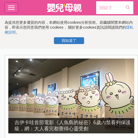
Toggle
navigation
為提供您更多優質的內容，本網站使用cookies分析技術。若繼續閱覽本網站內
容，即表示您同意我們使用 cookies， 關於更多cookies資訊請閱讀我們的
隱私
權說明
。
我知道了
流
吉伊卡哇首部電影《人魚島的秘密》6歲內禁看列保護
級，網：大人看完都覺得心靈受創