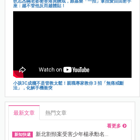
狄志杰瞞老婆衝香港買鑽戒，顏嘉樂「一招」拿捏愛自由射手
座：越不管他反而越體貼！
小孩3C成癮不是管教太鬆！親職專家教你 3 招「無痛戒斷
法」，化解手機衝突
最新文章
熱門文章
看更多
新北割頸案受害少年楊承勳名...
新知快遞