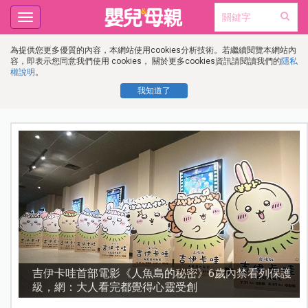
Toggle
navigation
為提供您更多優質的內容，本網站使用cookies分析技術。若繼續閱覽本網站內
容，即表示您同意我們使用 cookies， 關於更多cookies資訊請閱讀我們的
隱私
權說明
。
我知道了
護
資優教育15問！師鐸獎名師陳宥妤：資優教育的核心，
不是成績而是讀懂孩子的心理準備度