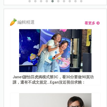
編輯精選
看更多
Janet謝怡芬虎媽模式禁3C，看30分要做90頁功
課，還有不成文規定…Egan沒近視但求饒：
Mommy, please～