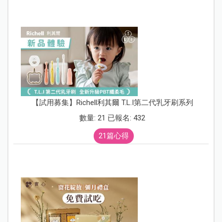
【試用募集】Richell利其爾 T.L.I第二代乳牙刷系列
數量: 21 已報名: 432
21篇心得