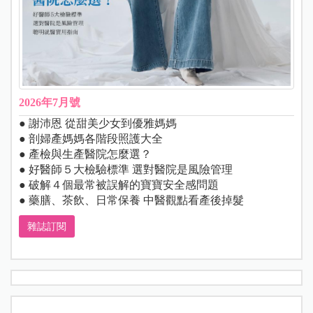
2026年7月號
● 謝沛恩 從甜美少女到優雅媽媽
● 剖婦產媽媽各階段照護大全
● 產檢與生產醫院怎麼選？
● 好醫師５大檢驗標準 選對醫院是風險管理
● 破解４個最常被誤解的寶寶安全感問題
● 藥膳、茶飲、日常保養 中醫觀點看產後掉髮
雜誌訂閱