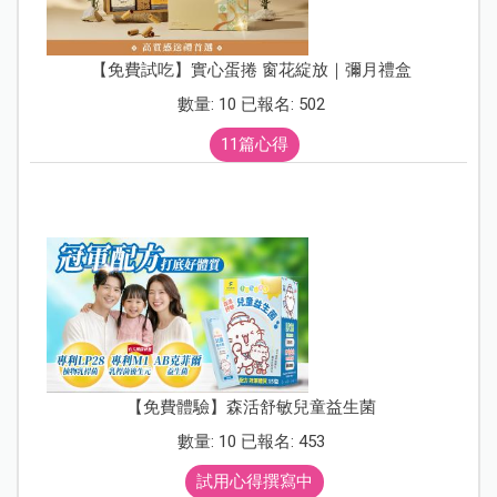
【免費試吃】實心蛋捲 窗花綻放｜彌月禮盒
數量: 10 已報名: 502
11篇心得
【免費體驗】森活舒敏兒童益生菌
數量: 10 已報名: 453
試用心得撰寫中