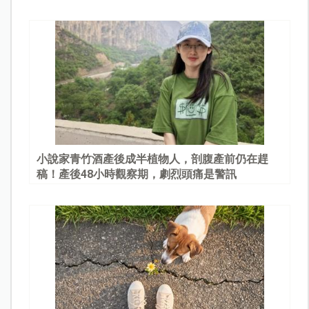
園
小說家青竹酒產後成半植物人，剖腹產前仍在趕
稿！產後48小時觀察期，劇烈頭痛是警訊