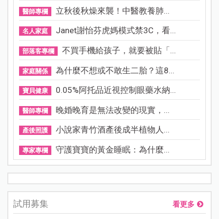
立秋後秋燥來襲！中醫教養肺...
醫師專欄
Janet謝怡芬虎媽模式禁3C，看...
名人家庭
不買手機給孩子，就要被貼「...
部落客專欄
為什麼不想或不敢生二胎？這8...
家庭關係
0.05%阿托品近視控制眼藥水納...
寶貝健康
晚婚晚育是無法改變的現實，...
醫師專欄
小說家青竹酒產後成半植物人...
產後照護
守護寶寶的黃金睡眠：為什麼...
專家專欄
試用募集
看更多