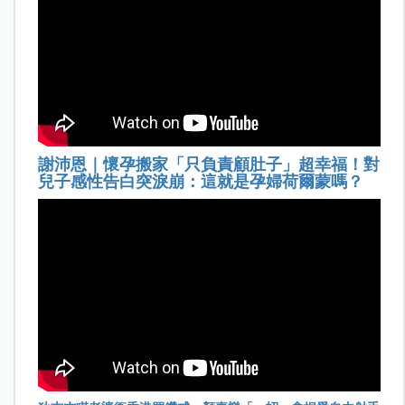
謝沛恩｜懷孕搬家「只負責顧肚子」超幸福！對
兒子感性告白突淚崩：這就是孕婦荷爾蒙嗎？