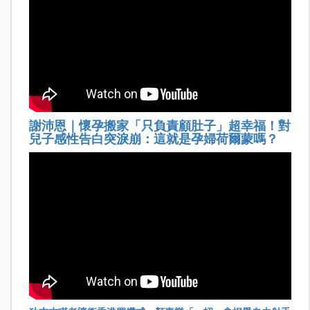
謝沛恩｜懷孕搬家「只負責顧肚子」超幸福！對
兒子感性告白突淚崩：這就是孕婦荷爾蒙嗎？