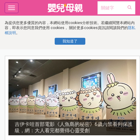
Toggle
navigation
為提供您更多優質的內容，本網站使用cookies分析技術。若繼續閱覽本網站內
容，即表示您同意我們使用 cookies， 關於更多cookies資訊請閱讀我們的
隱私
權說明
。
我知道了
護
資優教育15問！師鐸獎名師陳宥妤：資優教育的核心，
不是成績而是讀懂孩子的心理準備度