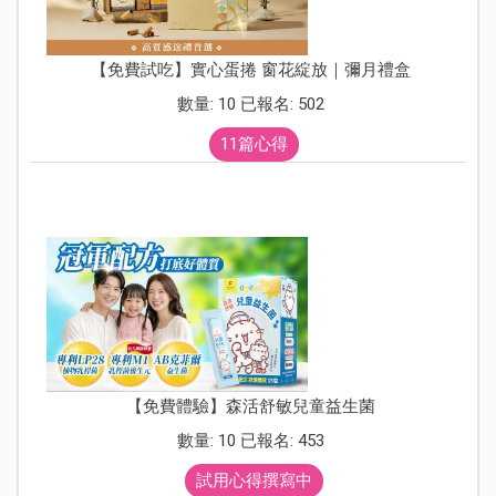
【免費試吃】實心蛋捲 窗花綻放｜彌月禮盒
數量: 10 已報名: 502
11篇心得
【免費體驗】森活舒敏兒童益生菌
數量: 10 已報名: 453
試用心得撰寫中