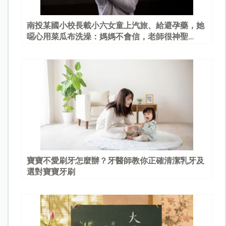
南投某國小校長載小六女童上汽旅、給避孕藥，她
噁心用菜瓜布洗澡：媽媽不會信，老師很神聖…
寶寶不愛刷牙怎麼辦？牙醫師教你正確清潔乳牙及
選對寶寶牙刷