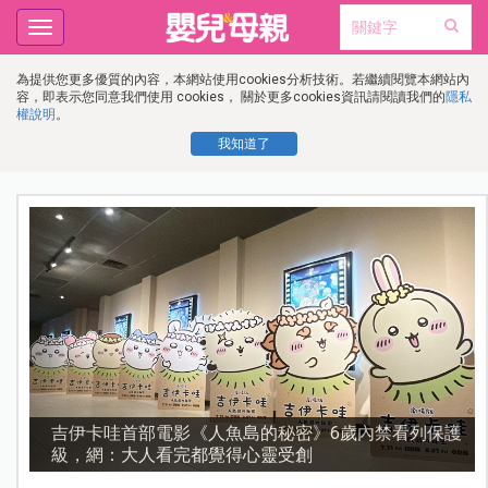
Toggle
navigation
為提供您更多優質的內容，本網站使用cookies分析技術。若繼續閱覽本網站內
容，即表示您同意我們使用 cookies， 關於更多cookies資訊請閱讀我們的
隱私
權說明
。
我知道了
流
吉伊卡哇首部電影《人魚島的秘密》6歲內禁看列保護
級，網：大人看完都覺得心靈受創