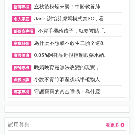
立秋後秋燥來襲！中醫教養肺...
醫師專欄
Janet謝怡芬虎媽模式禁3C，看...
名人家庭
不買手機給孩子，就要被貼「...
部落客專欄
為什麼不想或不敢生二胎？這8...
家庭關係
0.05%阿托品近視控制眼藥水納...
寶貝健康
晚婚晚育是無法改變的現實，...
醫師專欄
小說家青竹酒產後成半植物人...
產後照護
守護寶寶的黃金睡眠：為什麼...
專家專欄
試用募集
看更多