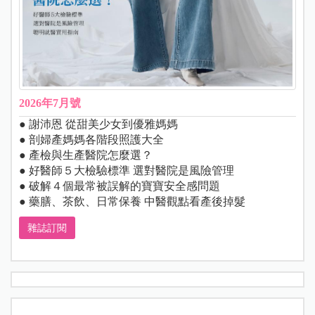
2026年7月號
● 謝沛恩 從甜美少女到優雅媽媽
● 剖婦產媽媽各階段照護大全
● 產檢與生產醫院怎麼選？
● 好醫師５大檢驗標準 選對醫院是風險管理
● 破解４個最常被誤解的寶寶安全感問題
● 藥膳、茶飲、日常保養 中醫觀點看產後掉髮
雜誌訂閱