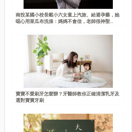
南投某國小校長載小六女童上汽旅、給避孕藥，她
噁心用菜瓜布洗澡：媽媽不會信，老師很神聖…
寶寶不愛刷牙怎麼辦？牙醫師教你正確清潔乳牙及
選對寶寶牙刷