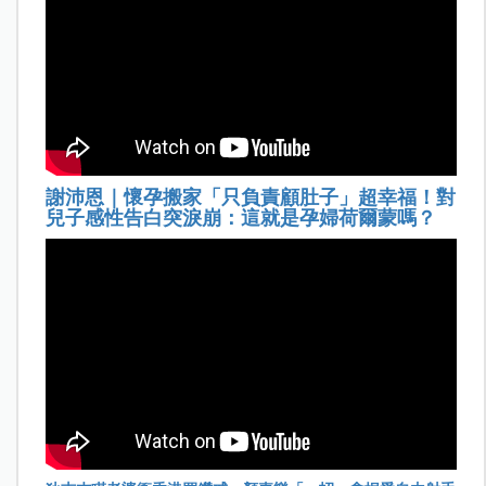
謝沛恩｜懷孕搬家「只負責顧肚子」超幸福！對
兒子感性告白突淚崩：這就是孕婦荷爾蒙嗎？