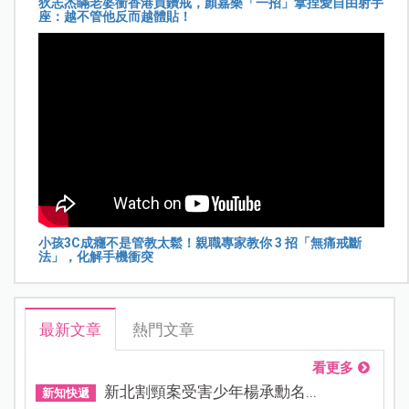
狄志杰瞞老婆衝香港買鑽戒，顏嘉樂「一招」拿捏愛自由射手
座：越不管他反而越體貼！
小孩3C成癮不是管教太鬆！親職專家教你 3 招「無痛戒斷
法」，化解手機衝突
最新文章
熱門文章
看更多
新北割頸案受害少年楊承勳名...
新知快遞