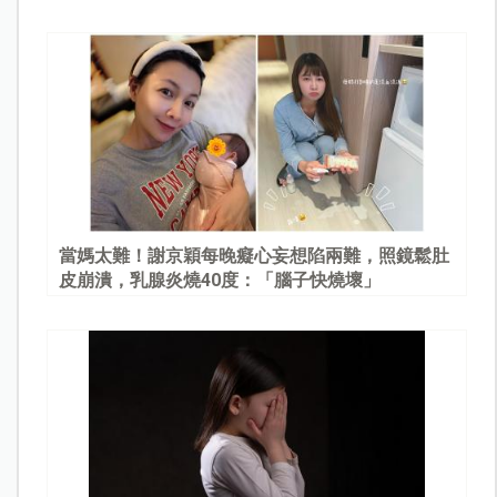
當媽太難！謝京穎每晚癡心妄想陷兩難，照鏡鬆肚
皮崩潰，乳腺炎燒40度：「腦子快燒壞」