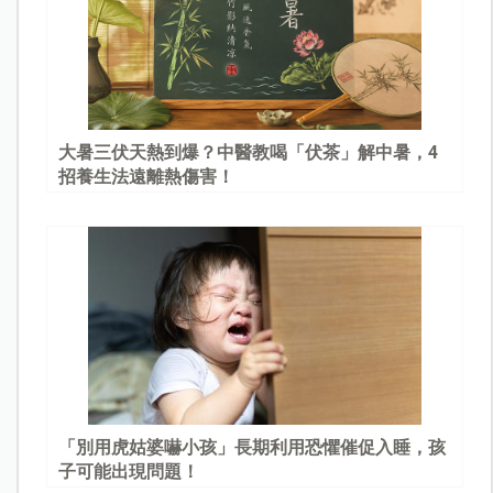
大暑三伏天熱到爆？中醫教喝「伏茶」解中暑，4
招養生法遠離熱傷害！
「別用虎姑婆嚇小孩」長期利用恐懼催促入睡，孩
子可能出現問題！