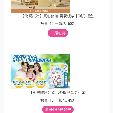
【免費試吃】實心蛋捲 窗花綻放｜彌月禮盒
數量: 10 已報名: 502
11篇心得
【免費體驗】森活舒敏兒童益生菌
數量: 10 已報名: 453
試用心得撰寫中