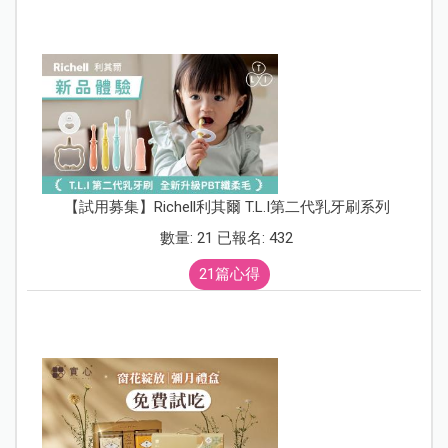
【試用募集】Richell利其爾 T.L.I第二代乳牙刷系列
數量: 21 已報名: 432
21篇心得