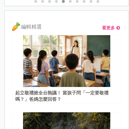
編輯精選
看更多
起立敬禮掀全台熱議！ 當孩子問「一定要敬禮
嗎？」爸媽怎麼回答？