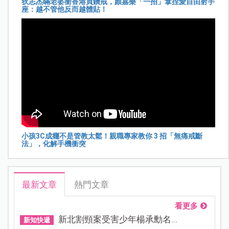
狄志杰瞞老婆衝香港買鑽戒，顏嘉樂「一招」拿捏愛自由射手
座：越不管他反而越體貼！
小孩3C成癮不是管教太鬆！親職專家教你 3 招「無痛戒斷
法」，化解手機衝突
最新文章
熱門文章
看更多
新北割頸案受害少年楊承勳名...
新知快遞