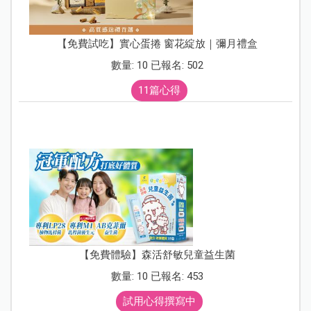
【免費試吃】實心蛋捲 窗花綻放｜彌月禮盒
數量: 10 已報名: 502
11篇心得
【免費體驗】森活舒敏兒童益生菌
數量: 10 已報名: 453
試用心得撰寫中