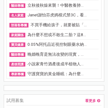
立秋後秋燥來襲！中醫教養肺...
醫師專欄
Janet謝怡芬虎媽模式禁3C，看...
名人家庭
不買手機給孩子，就要被貼「...
部落客專欄
為什麼不想或不敢生二胎？這8...
家庭關係
0.05%阿托品近視控制眼藥水納...
寶貝健康
晚婚晚育是無法改變的現實，...
醫師專欄
小說家青竹酒產後成半植物人...
產後照護
守護寶寶的黃金睡眠：為什麼...
專家專欄
試用募集
看更多