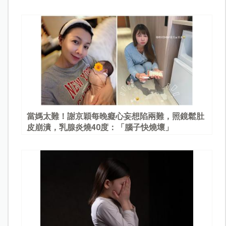
當媽太難！謝京穎每晚癡心妄想陷兩難，照鏡鬆肚
皮崩潰，乳腺炎燒40度：「腦子快燒壞」