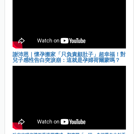
謝沛恩｜懷孕搬家「只負責顧肚子」超幸福！對
兒子感性告白突淚崩：這就是孕婦荷爾蒙嗎？