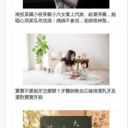
南投某國小校長載小六女童上汽旅、給避孕藥，她
噁心用菜瓜布洗澡：媽媽不會信，老師很神聖…
寶寶不愛刷牙怎麼辦？牙醫師教你正確清潔乳牙及
選對寶寶牙刷