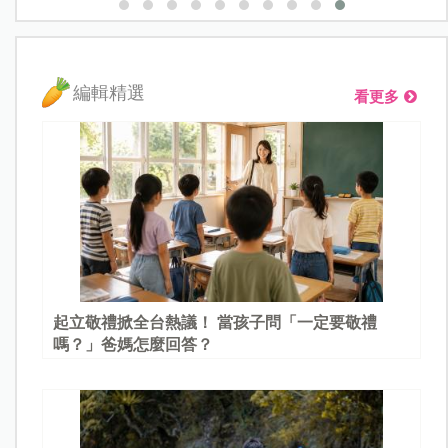
編輯精選
看更多
起立敬禮掀全台熱議！ 當孩子問「一定要敬禮
嗎？」爸媽怎麼回答？