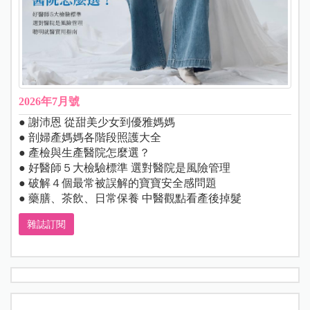
2026年7月號
● 謝沛恩 從甜美少女到優雅媽媽
● 剖婦產媽媽各階段照護大全
● 產檢與生產醫院怎麼選？
● 好醫師５大檢驗標準 選對醫院是風險管理
● 破解４個最常被誤解的寶寶安全感問題
● 藥膳、茶飲、日常保養 中醫觀點看產後掉髮
雜誌訂閱