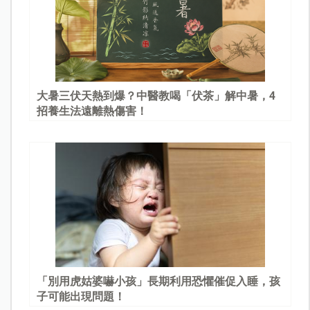
大暑三伏天熱到爆？中醫教喝「伏茶」解中暑，4
招養生法遠離熱傷害！
「別用虎姑婆嚇小孩」長期利用恐懼催促入睡，孩
子可能出現問題！