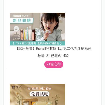
【試用募集】Richell利其爾 T.L.I第二代乳牙刷系列
數量: 21 已報名: 432
21篇心得