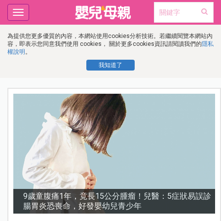
Toggle
navigation
為提供您更多優質的內容，本網站使用cookies分析技術。若繼續閱覽本網站內
容，即表示您同意我們使用 cookies， 關於更多cookies資訊請閱讀我們的
隱私
權說明
。
我知道了
變
9歲童腹痛1年，竟長15公分腫瘤！兒醫：5症狀易誤診
腸胃炎恐喪命，好發嬰幼兒青少年