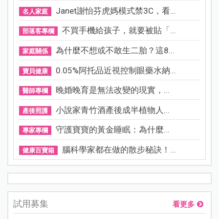
Janet謝怡芬虎媽模式禁3C，看...
名人家庭
不買手機給孩子，就要被貼「...
部落客專欄
為什麼不想或不敢生二胎？這8...
家庭關係
0.05%阿托品近視控制眼藥水納...
寶貝健康
晚婚晚育是無法改變的現實，...
醫師專欄
小說家青竹酒產後成半植物人...
產後照護
守護寶寶的黃金睡眠：為什麼...
專家專欄
腦科學家都在做的散步秘訣！...
健康百寶箱
試用募集
看更多