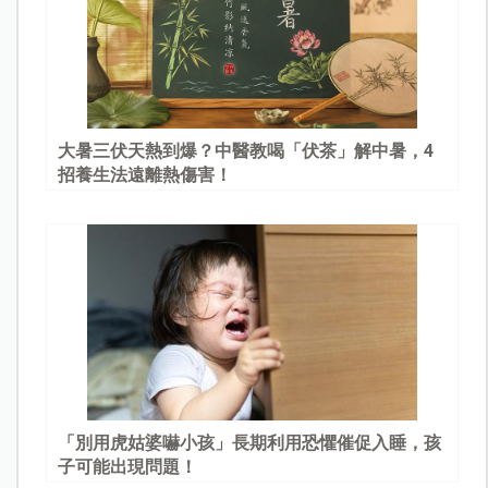
大暑三伏天熱到爆？中醫教喝「伏茶」解中暑，4
招養生法遠離熱傷害！
「別用虎姑婆嚇小孩」長期利用恐懼催促入睡，孩
子可能出現問題！