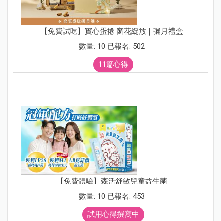
【免費試吃】實心蛋捲 窗花綻放｜彌月禮盒
數量: 10 已報名: 502
11篇心得
【免費體驗】森活舒敏兒童益生菌
數量: 10 已報名: 453
試用心得撰寫中