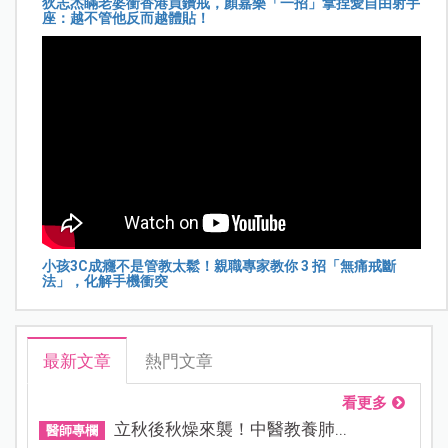
狄志杰瞞老婆衝香港買鑽戒，顏嘉樂「一招」拿捏愛自由射手
座：越不管他反而越體貼！
小孩3C成癮不是管教太鬆！親職專家教你 3 招「無痛戒斷
法」，化解手機衝突
最新文章
熱門文章
看更多
立秋後秋燥來襲！中醫教養肺...
醫師專欄