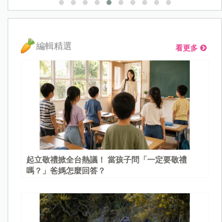
編輯精選
看更多
起立敬禮掀全台熱議！ 當孩子問「一定要敬禮
嗎？」爸媽怎麼回答？