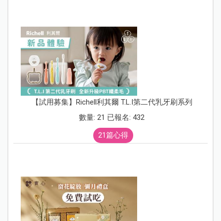
【試用募集】Richell利其爾 T.L.I第二代乳牙刷系列
數量: 21 已報名: 432
21篇心得