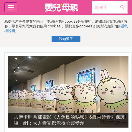
Toggle
navigation
為提供您更多優質的內容，本網站使用cookies分析技術。若繼續閱覽本網站內
容，即表示您同意我們使用 cookies， 關於更多cookies資訊請閱讀我們的
隱私
權說明
。
我知道了
護
資優教育15問！師鐸獎名師陳宥妤：資優教育的核心，
不是成績而是讀懂孩子的心理準備度