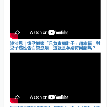
謝沛恩｜懷孕搬家「只負責顧肚子」超幸福！對
兒子感性告白突淚崩：這就是孕婦荷爾蒙嗎？