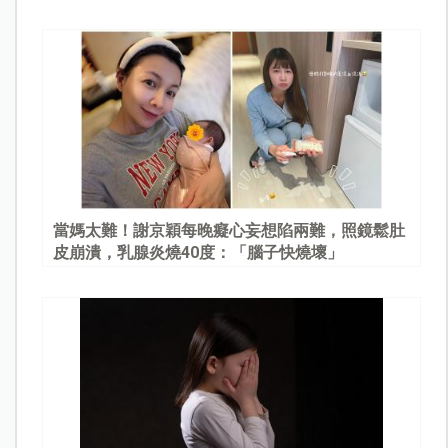
當媽太難！謝京穎每晚癡心妄想陷兩難，照鏡鬆肚
皮崩潰，乳腺炎燒40度：「腦子快燒壞」