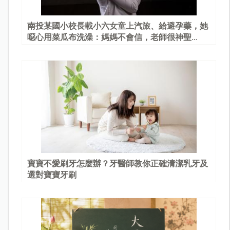
南投某國小校長載小六女童上汽旅、給避孕藥，她
噁心用菜瓜布洗澡：媽媽不會信，老師很神聖…
寶寶不愛刷牙怎麼辦？牙醫師教你正確清潔乳牙及
選對寶寶牙刷