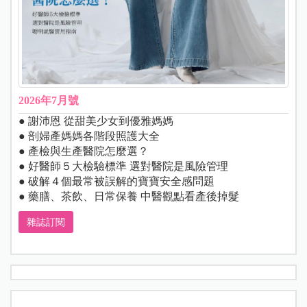
2026年7月號
● 謝沛恩 從甜美少女到優雅媽媽
● 剖婦產媽媽各階段照護大全
● 產檢與生產醫院怎麼選？
● 好醫師５大檢驗標準 選對醫院是風險管理
● 破解４個最常被誤解的寶寶安全感問題
● 藥膳、茶飲、日常保養 中醫觀點看產後掉髮
雜誌訂閱