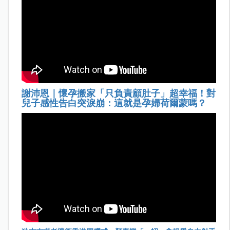
謝沛恩｜懷孕搬家「只負責顧肚子」超幸福！對
兒子感性告白突淚崩：這就是孕婦荷爾蒙嗎？