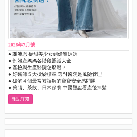
2026年7月號
● 謝沛恩 從甜美少女到優雅媽媽
● 剖婦產媽媽各階段照護大全
● 產檢與生產醫院怎麼選？
● 好醫師５大檢驗標準 選對醫院是風險管理
● 破解４個最常被誤解的寶寶安全感問題
● 藥膳、茶飲、日常保養 中醫觀點看產後掉髮
雜誌訂閱