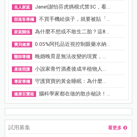
Janet謝怡芬虎媽模式禁3C，看...
名人家庭
不買手機給孩子，就要被貼「...
部落客專欄
為什麼不想或不敢生二胎？這8...
家庭關係
0.05%阿托品近視控制眼藥水納...
寶貝健康
晚婚晚育是無法改變的現實，...
醫師專欄
小說家青竹酒產後成半植物人...
產後照護
守護寶寶的黃金睡眠：為什麼...
專家專欄
腦科學家都在做的散步秘訣！...
健康百寶箱
試用募集
看更多