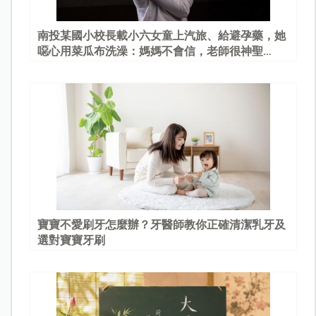
南投某國小校長載小六女童上汽旅、給避孕藥，她
噁心用菜瓜布洗澡：媽媽不會信，老師很神聖…
寶寶不愛刷牙怎麼辦？牙醫師教你正確清潔乳牙及
選對寶寶牙刷