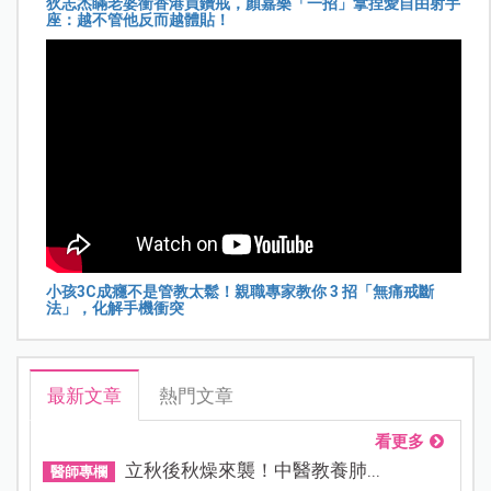
狄志杰瞞老婆衝香港買鑽戒，顏嘉樂「一招」拿捏愛自由射手
座：越不管他反而越體貼！
小孩3C成癮不是管教太鬆！親職專家教你 3 招「無痛戒斷
法」，化解手機衝突
最新文章
熱門文章
看更多
立秋後秋燥來襲！中醫教養肺...
醫師專欄