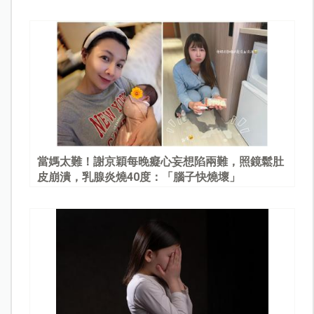
當媽太難！謝京穎每晚癡心妄想陷兩難，照鏡鬆肚
皮崩潰，乳腺炎燒40度：「腦子快燒壞」