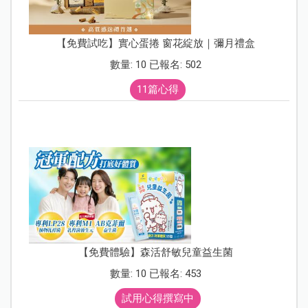
【免費試吃】實心蛋捲 窗花綻放｜彌月禮盒
數量: 10 已報名: 502
11篇心得
【免費體驗】森活舒敏兒童益生菌
數量: 10 已報名: 453
試用心得撰寫中