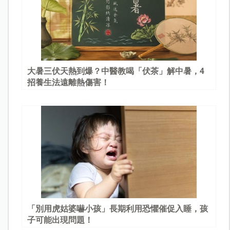
大暑三伏天熱到爆？中醫教喝「伏茶」解中暑，4
招養生法遠離熱傷害！
「別用虎姑婆嚇小孩」長期利用恐懼催促入睡，孩
子可能出現問題！