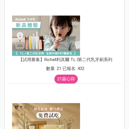
【試用募集】Richell利其爾 T.L.I第二代乳牙刷系列
數量: 21 已報名: 432
21篇心得