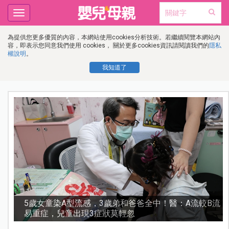
Toggle
navigation
為提供您更多優質的內容，本網站使用cookies分析技術。若繼續閱覽本網站內
容，即表示您同意我們使用 cookies， 關於更多cookies資訊請閱讀我們的
隱私
權說明
。
我知道了
！醫：A流較B流
吉伊卡哇首部電影《人魚島的秘密》6歲內
級，網：大人看完都覺得心靈受創