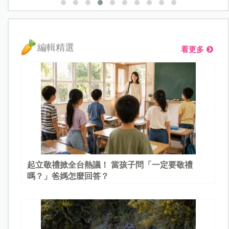
編輯精選
看更多
起立敬禮掀全台熱議！ 當孩子問「一定要敬禮
嗎？」爸媽怎麼回答？