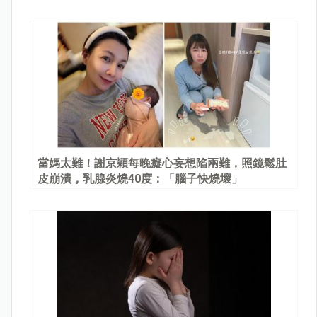
當媽太難！謝京穎每晚癡心妄想陷兩難，照鏡鬆肚
皮崩潰，乳腺炎燒40度：「腦子快燒壞」