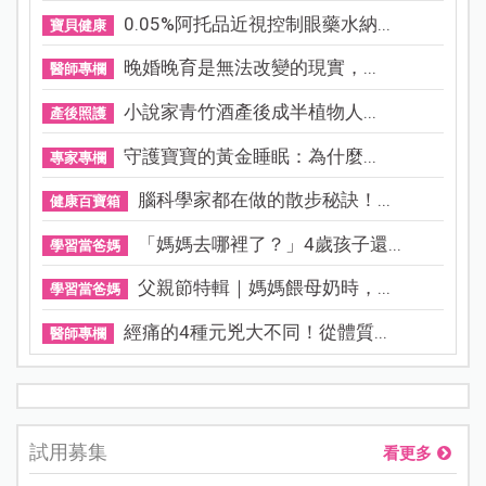
0.05%阿托品近視控制眼藥水納...
寶貝健康
晚婚晚育是無法改變的現實，...
醫師專欄
小說家青竹酒產後成半植物人...
產後照護
守護寶寶的黃金睡眠：為什麼...
專家專欄
腦科學家都在做的散步秘訣！...
健康百寶箱
「媽媽去哪裡了？」4歲孩子還...
學習當爸媽
父親節特輯｜媽媽餵母奶時，...
學習當爸媽
經痛的4種元兇大不同！從體質...
醫師專欄
試用募集
看更多