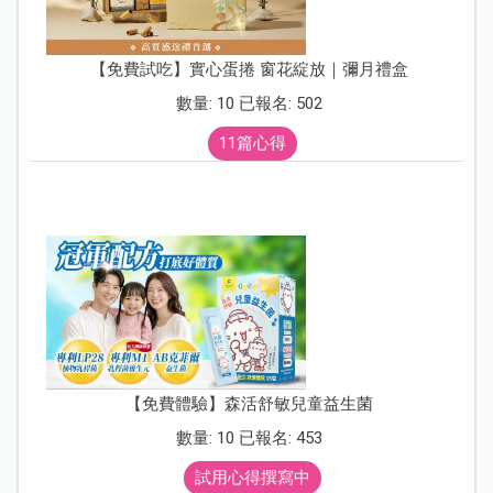
【免費試吃】實心蛋捲 窗花綻放｜彌月禮盒
數量: 10 已報名: 502
11篇心得
【免費體驗】森活舒敏兒童益生菌
數量: 10 已報名: 453
試用心得撰寫中