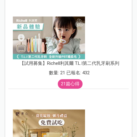
【試用募集】Richell利其爾 T.L.I第二代乳牙刷系列
數量: 21 已報名: 432
21篇心得