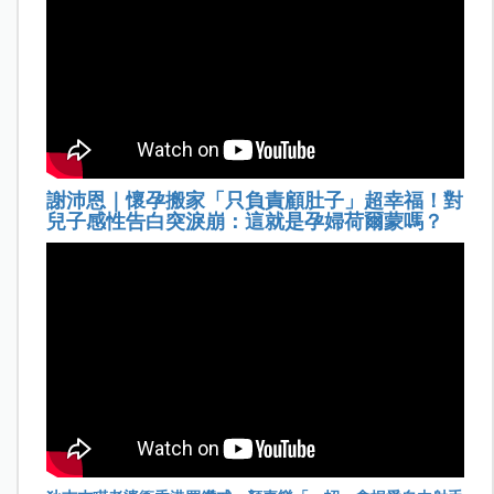
謝沛恩｜懷孕搬家「只負責顧肚子」超幸福！對
兒子感性告白突淚崩：這就是孕婦荷爾蒙嗎？