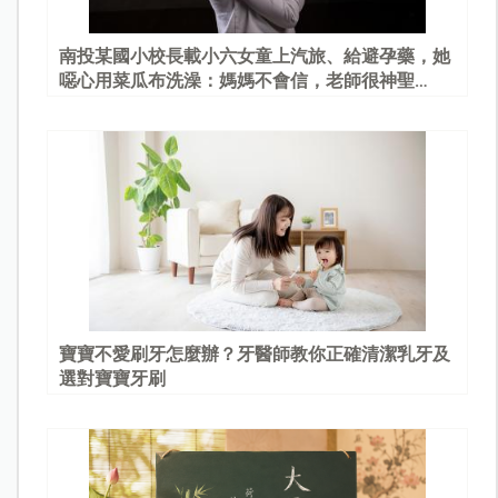
南投某國小校長載小六女童上汽旅、給避孕藥，她
噁心用菜瓜布洗澡：媽媽不會信，老師很神聖…
寶寶不愛刷牙怎麼辦？牙醫師教你正確清潔乳牙及
選對寶寶牙刷