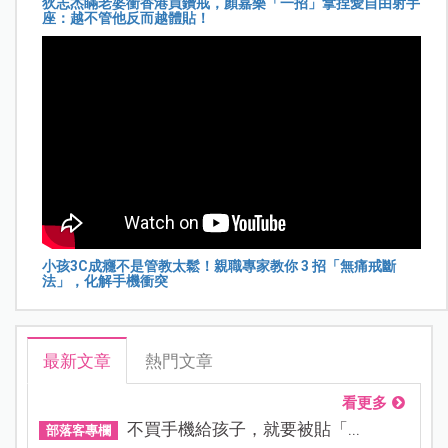
狄志杰瞞老婆衝香港買鑽戒，顏嘉樂「一招」拿捏愛自由射手
座：越不管他反而越體貼！
小孩3C成癮不是管教太鬆！親職專家教你 3 招「無痛戒斷
法」，化解手機衝突
最新文章
熱門文章
看更多
不買手機給孩子，就要被貼「...
部落客專欄