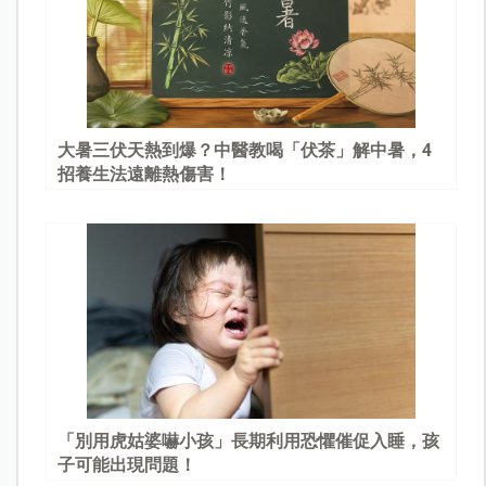
大暑三伏天熱到爆？中醫教喝「伏茶」解中暑，4
招養生法遠離熱傷害！
「別用虎姑婆嚇小孩」長期利用恐懼催促入睡，孩
子可能出現問題！