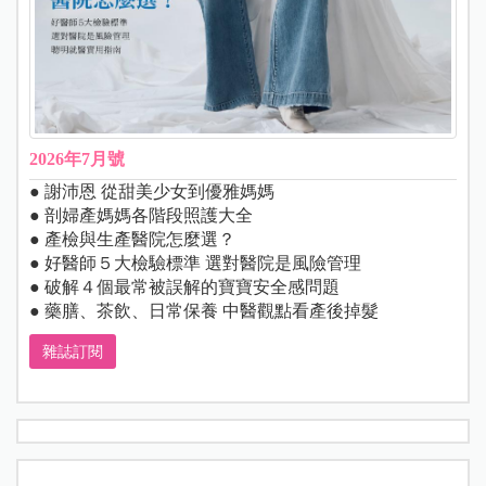
2026年7月號
● 謝沛恩 從甜美少女到優雅媽媽
● 剖婦產媽媽各階段照護大全
● 產檢與生產醫院怎麼選？
● 好醫師５大檢驗標準 選對醫院是風險管理
● 破解４個最常被誤解的寶寶安全感問題
● 藥膳、茶飲、日常保養 中醫觀點看產後掉髮
雜誌訂閱