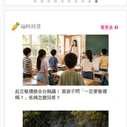
編輯精選
看更多
起立敬禮掀全台熱議！ 當孩子問「一定要敬禮
嗎？」爸媽怎麼回答？