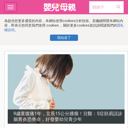
Toggle
navigation
為提供您更多優質的內容，本網站使用cookies分析技術。若繼續閱覽本網站內
容，即表示您同意我們使用 cookies， 關於更多cookies資訊請閱讀我們的
隱私
權說明
。
我知道了
診
謝沛恩︱挺孕肚甜喊「想生五個」！孕期照樣睡地板，
甜曝老公「摔斷手」反變求婚契機