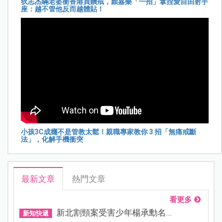
狄志杰瞞老婆衝香港買鑽戒，顏嘉樂「一招」拿捏愛自由射手
座：越不管他反而越體貼！
小孩3C成癮不是管教太鬆！親職專家教你 3 招「無痛戒斷
法」，化解手機衝突
最新文章
熱門文章
看更多
新北割頸案受害少年楊承勳名...
新知快遞