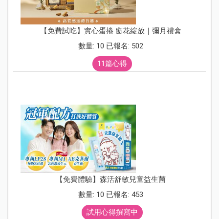
【免費試吃】實心蛋捲 窗花綻放｜彌月禮盒
數量: 10 已報名: 502
11篇心得
【免費體驗】森活舒敏兒童益生菌
數量: 10 已報名: 453
試用心得撰寫中