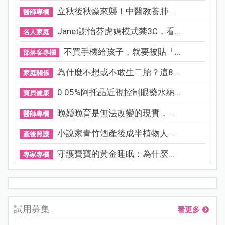
立秋後秋燥來襲！中醫教養肺...
醫師專欄
Janet謝怡芬虎媽模式禁3C，看...
名人家庭
不買手機給孩子，就要被貼「...
部落客專欄
為什麼不想或不敢生二胎？這8...
家庭關係
0.05%阿托品近視控制眼藥水納...
寶貝健康
晚婚晚育是無法改變的現實，...
醫師專欄
小說家青竹酒產後成半植物人...
產後照護
守護寶寶的黃金睡眠：為什麼...
專家專欄
試用募集
看更多