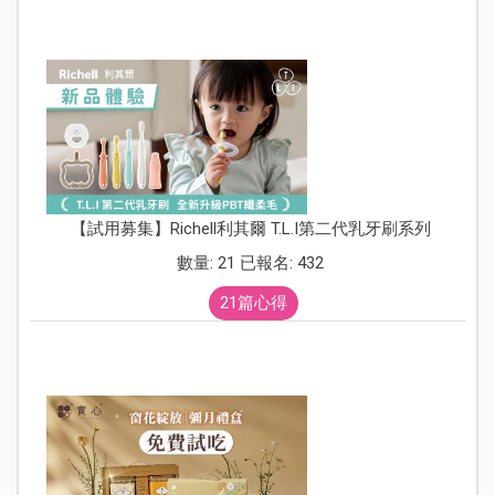
【試用募集】Richell利其爾 T.L.I第二代乳牙刷系列
數量: 21 已報名: 432
21篇心得