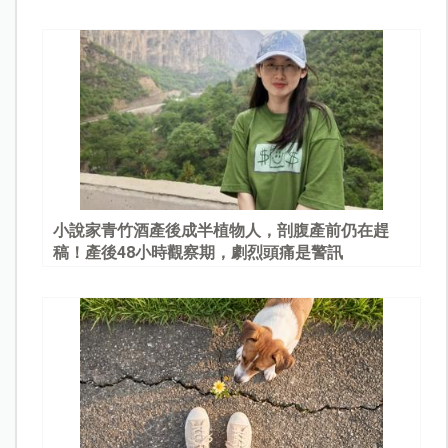
園
小說家青竹酒產後成半植物人，剖腹產前仍在趕
稿！產後48小時觀察期，劇烈頭痛是警訊