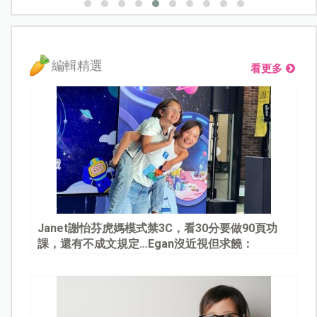
編輯精選
看更多
Janet謝怡芬虎媽模式禁3C，看30分要做90頁功
課，還有不成文規定…Egan沒近視但求饒：
Mommy, please～