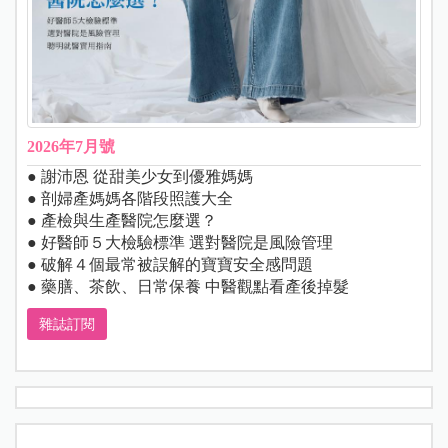
2026年7月號
● 謝沛恩 從甜美少女到優雅媽媽
● 剖婦產媽媽各階段照護大全
● 產檢與生產醫院怎麼選？
● 好醫師５大檢驗標準 選對醫院是風險管理
● 破解４個最常被誤解的寶寶安全感問題
● 藥膳、茶飲、日常保養 中醫觀點看產後掉髮
雜誌訂閱