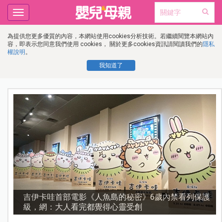
Toggle
navigation
為提供您更多優質的內容，本網站使用cookies分析技術。若繼續閱覽本網站內
容，即表示您同意我們使用 cookies， 關於更多cookies資訊請閱讀我們的
隱私
權說明
。
我知道了
流
吉伊卡哇首部電影《人魚島的秘密》6歲內禁看列保護
級，網：大人看完都覺得心靈受創