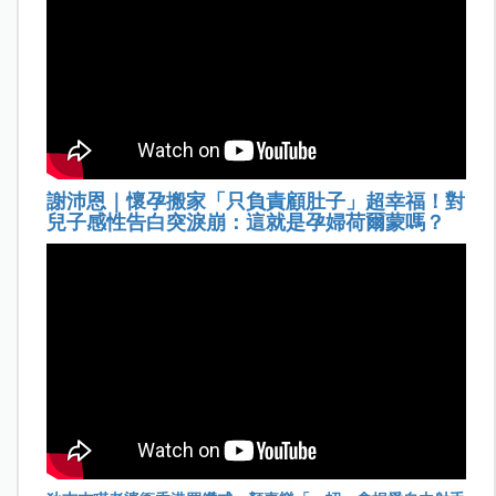
謝沛恩｜懷孕搬家「只負責顧肚子」超幸福！對
兒子感性告白突淚崩：這就是孕婦荷爾蒙嗎？