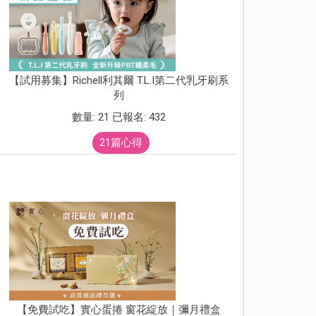
【試用募集】Richell利其爾 T.L.I第二代乳牙刷系
列
數量: 21 已報名: 432
21篇心得
【免費試吃】實心蛋捲 窗花綻放｜彌月禮盒