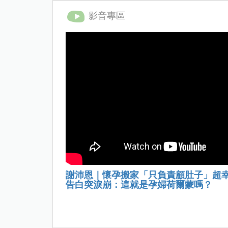
影音專區
謝沛恩｜懷孕搬家「只負責顧肚子」超
告白突淚崩：這就是孕婦荷爾蒙嗎？