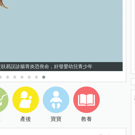
5症狀易誤診腸胃炎恐喪命，好發嬰幼兒青少年
產
產後
寶寶
教養