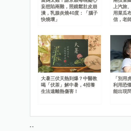
當媽太難！謝京穎每晚癡心
南投某
妄想陷兩難，照鏡鬆肚皮崩
上汽旅
潰，乳腺炎燒40度：「腦子
用菜瓜
快燒壞」
信，老
大暑三伏天熱到爆？中醫教
「別用
喝「伏茶」解中暑，4招養
利用恐
生法遠離熱傷害！
能出現
"
"