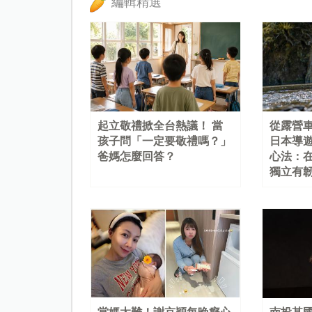
編輯精選
起立敬禮掀全台熱議！ 當
從露營
孩子問「一定要敬禮嗎？」
日本導
爸媽怎麼回答？
心法：
獨立有