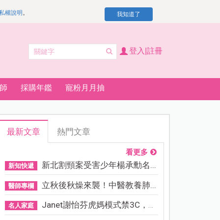
私權說明
。
我知道了
登入|註冊
師
採購年鑑
寵粉月月抽
最新文章
熱門文章
看更多
新北割頸案受害少年楊承勳名...
新知快遞
立秋後秋燥來襲！中醫教養肺...
醫師專欄
Janet謝怡芬虎媽模式禁3C，看...
名人家庭