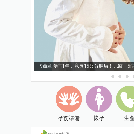
9歲童腹痛1年，竟長15公分腫瘤！兒醫：
孕前準備
懷孕
生