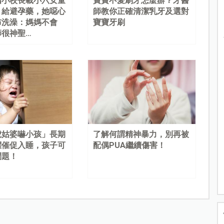
國小校長載小六女童
寶寶不愛刷牙怎麼辦？牙醫
、給避孕藥，她噁心
師教你正確清潔乳牙及選對
布洗澡：媽媽不會
寶寶牙刷
師很神聖…
虎姑婆嚇小孩」長期
了解何謂精神暴力，別再被
懼催促入睡，孩子可
配偶PUA繼續傷害！
問題！