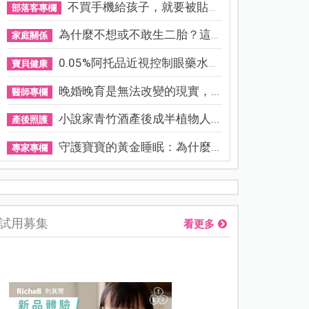
不買手機給孩子，就要被貼「...
部落客專欄
為什麼不想或不敢生二胎？這8...
家庭關係
0.05%阿托品近視控制眼藥水納...
寶貝健康
晚婚晚育是無法改變的現實，...
醫師專欄
小說家青竹酒產後成半植物人...
產後照護
守護寶寶的黃金睡眠：為什麼...
專家專欄
謝沛恩︱挺孕肚甜喊「想生五個」！孕期照樣睡地板，甜曝老公
試用募集
看更多