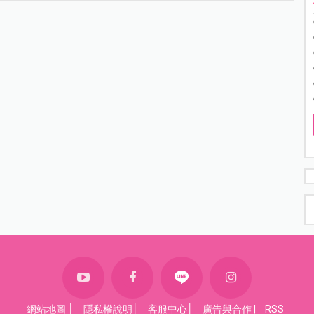
網站地圖
│
隱私權說明
│
客服中心
│
廣告與合作
|
RSS