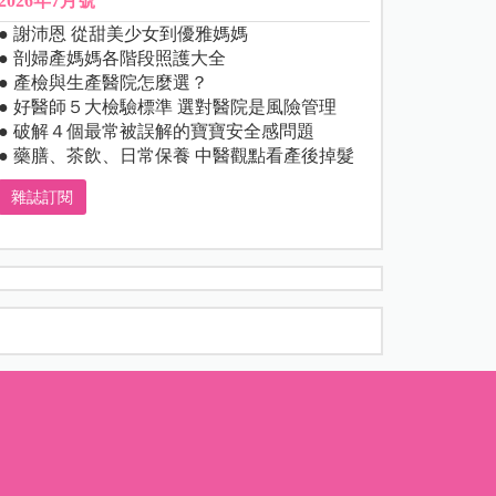
2026年7月號
● 謝沛恩 從甜美少女到優雅媽媽
● 剖婦產媽媽各階段照護大全
● 產檢與生產醫院怎麼選？
● 好醫師５大檢驗標準 選對醫院是風險管理
● 破解４個最常被誤解的寶寶安全感問題
● 藥膳、茶飲、日常保養 中醫觀點看產後掉髮
雜誌訂閱