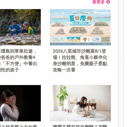
看更多
車環島到單車壯遊，
2026八里城市沙雕展8/1登
遊爸爸的戶外教養4
場！拉拉熊、角落小夥伴化
在「不方便」中養出
身沙雕明星，免費親子景點
韌性的孩子
攻略一次看