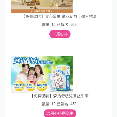
【免費試吃】實心蛋捲 窗花綻放｜彌月禮盒
數量: 10 已報名: 502
11篇心得
【免費體驗】森活舒敏兒童益生菌
數量: 10 已報名: 453
試用心得撰寫中