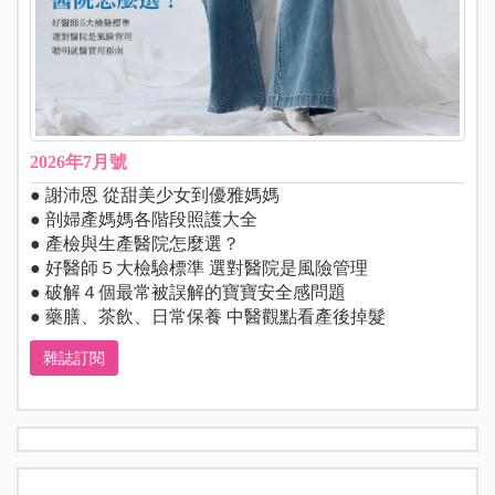
2026年7月號
● 謝沛恩 從甜美少女到優雅媽媽
● 剖婦產媽媽各階段照護大全
● 產檢與生產醫院怎麼選？
● 好醫師５大檢驗標準 選對醫院是風險管理
● 破解４個最常被誤解的寶寶安全感問題
● 藥膳、茶飲、日常保養 中醫觀點看產後掉髮
雜誌訂閱