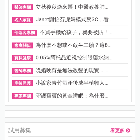
立秋後秋燥來襲！中醫教養肺...
醫師專欄
Janet謝怡芬虎媽模式禁3C，看...
名人家庭
不買手機給孩子，就要被貼「...
部落客專欄
為什麼不想或不敢生二胎？這8...
家庭關係
0.05%阿托品近視控制眼藥水納...
寶貝健康
晚婚晚育是無法改變的現實，...
醫師專欄
小說家青竹酒產後成半植物人...
產後照護
守護寶寶的黃金睡眠：為什麼...
專家專欄
試用募集
看更多