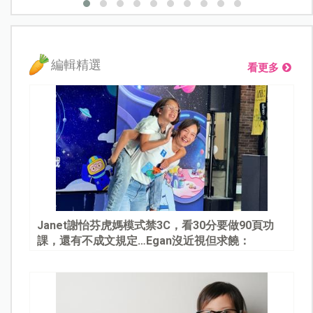
編輯精選
看更多
Janet謝怡芬虎媽模式禁3C，看30分要做90頁功
課，還有不成文規定…Egan沒近視但求饒：
Mommy, please～