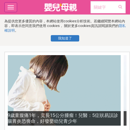
Toggle
navigation
為提供您更多優質的內容，本網站使用cookies分析技術。若繼續閱覽本網站內
容，即表示您同意我們使用 cookies， 關於更多cookies資訊請閱讀我們的
隱私
權說明
。
我知道了
診
謝沛恩︱挺孕肚甜喊「想生五個」！孕期照樣睡地板，
甜曝老公「摔斷手」反變求婚契機