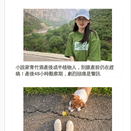
園
小說家青竹酒產後成半植物人，剖腹產前仍在趕
稿！產後48小時觀察期，劇烈頭痛是警訊