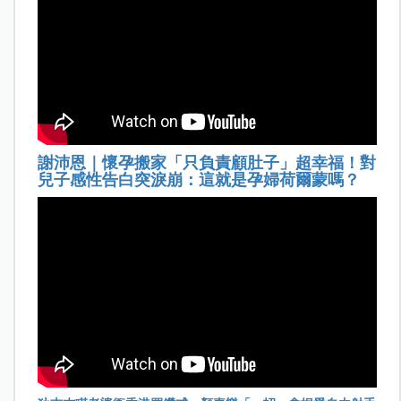
謝沛恩｜懷孕搬家「只負責顧肚子」超幸福！對
兒子感性告白突淚崩：這就是孕婦荷爾蒙嗎？