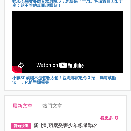
狄志杰瞞老婆衝香港買鑽戒，顏嘉樂「一招」拿捏愛自由射手
座：越不管他反而越體貼！
小孩3C成癮不是管教太鬆！親職專家教你 3 招「無痛戒斷
法」，化解手機衝突
最新文章
熱門文章
看更多
新北割頸案受害少年楊承勳名...
新知快遞