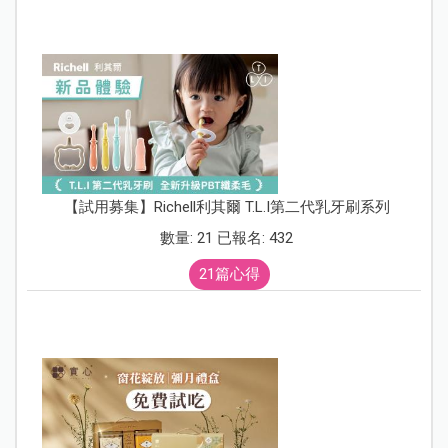
【試用募集】Richell利其爾 T.L.I第二代乳牙刷系列
數量: 21 已報名: 432
21篇心得