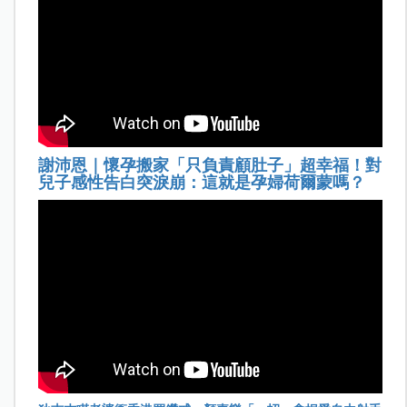
謝沛恩｜懷孕搬家「只負責顧肚子」超幸福！對
兒子感性告白突淚崩：這就是孕婦荷爾蒙嗎？