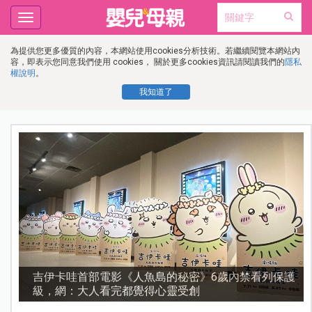
Toggle
navigation
為提供您更多優質的內容，本網站使用cookies分析技術。若繼續閱覽本網站內
容，即表示您同意我們使用 cookies， 關於更多cookies資訊請閱讀我們的
隱私
權說明
。
我知道了
護
資優教育15問！師鐸獎名師陳宥妤：資優教育的核心，
不是成績而是讀懂孩子的心理準備度