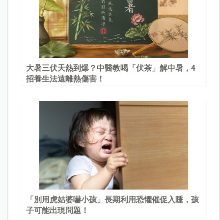
大暑三伏天熱到爆？中醫教喝「伏茶」解中暑，4
招養生法遠離熱傷害！
「別用虎姑婆嚇小孩」長期利用恐懼催促入睡，孩
子可能出現問題！