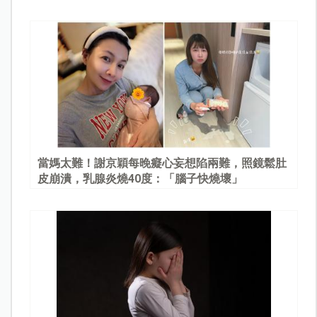
當媽太難！謝京穎每晚癡心妄想陷兩難，照鏡鬆肚
皮崩潰，乳腺炎燒40度：「腦子快燒壞」