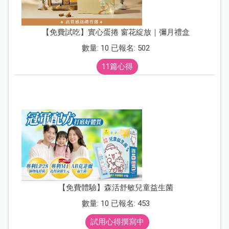
【免費試吃】實心蛋捲 窗花綻放｜彌月禮盒
數量: 10 已報名: 502
11篇心得
【免費體驗】森活舒敏兒童益生菌
數量: 10 已報名: 453
試用心得撰寫中