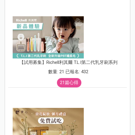
【試用募集】Richell利其爾 T.L.I第二代乳牙刷系列
數量: 21 已報名: 432
21篇心得