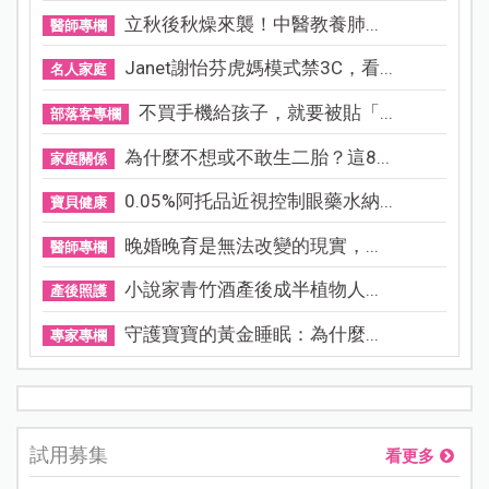
立秋後秋燥來襲！中醫教養肺...
醫師專欄
Janet謝怡芬虎媽模式禁3C，看...
名人家庭
不買手機給孩子，就要被貼「...
部落客專欄
為什麼不想或不敢生二胎？這8...
家庭關係
0.05%阿托品近視控制眼藥水納...
寶貝健康
晚婚晚育是無法改變的現實，...
醫師專欄
小說家青竹酒產後成半植物人...
產後照護
守護寶寶的黃金睡眠：為什麼...
專家專欄
試用募集
看更多