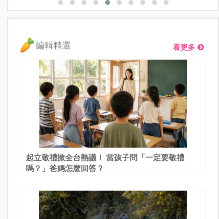
編輯精選
看更多
起立敬禮掀全台熱議！ 當孩子問「一定要敬禮
嗎？」爸媽怎麼回答？