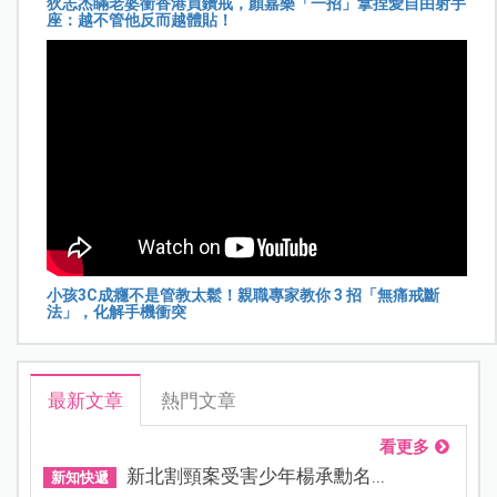
狄志杰瞞老婆衝香港買鑽戒，顏嘉樂「一招」拿捏愛自由射手
座：越不管他反而越體貼！
小孩3C成癮不是管教太鬆！親職專家教你 3 招「無痛戒斷
法」，化解手機衝突
最新文章
熱門文章
看更多
新北割頸案受害少年楊承勳名...
新知快遞