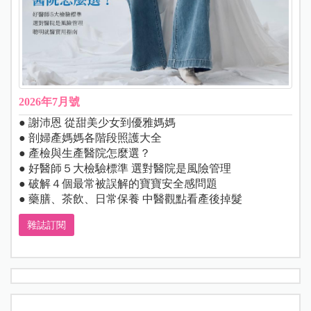
2026年7月號
● 謝沛恩 從甜美少女到優雅媽媽
● 剖婦產媽媽各階段照護大全
● 產檢與生產醫院怎麼選？
● 好醫師５大檢驗標準 選對醫院是風險管理
● 破解４個最常被誤解的寶寶安全感問題
● 藥膳、茶飲、日常保養 中醫觀點看產後掉髮
雜誌訂閱