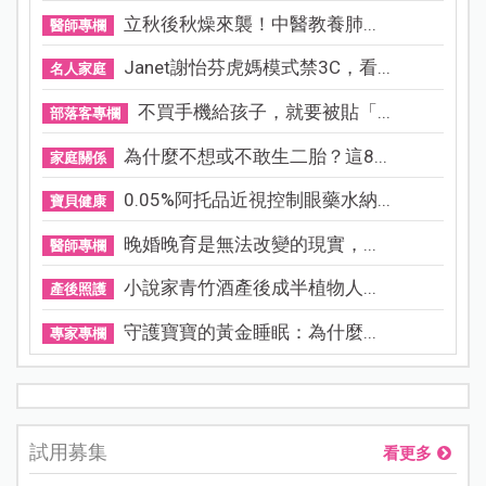
立秋後秋燥來襲！中醫教養肺...
醫師專欄
Janet謝怡芬虎媽模式禁3C，看...
名人家庭
不買手機給孩子，就要被貼「...
部落客專欄
為什麼不想或不敢生二胎？這8...
家庭關係
0.05%阿托品近視控制眼藥水納...
寶貝健康
晚婚晚育是無法改變的現實，...
醫師專欄
小說家青竹酒產後成半植物人...
產後照護
守護寶寶的黃金睡眠：為什麼...
專家專欄
試用募集
看更多