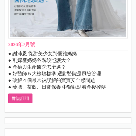
2026年7月號
● 謝沛恩 從甜美少女到優雅媽媽
● 剖婦產媽媽各階段照護大全
● 產檢與生產醫院怎麼選？
● 好醫師５大檢驗標準 選對醫院是風險管理
● 破解４個最常被誤解的寶寶安全感問題
● 藥膳、茶飲、日常保養 中醫觀點看產後掉髮
雜誌訂閱