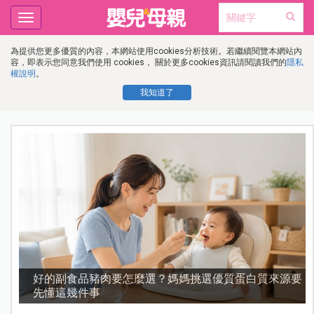
Toggle
navigation
為提供您更多優質的內容，本網站使用cookies分析技術。若繼續閱覽本網站內
容，即表示您同意我們使用 cookies， 關於更多cookies資訊請閱讀我們的
隱私
權說明
。
我知道了
要
「以前每天起床都臭臉！」陳彥婷曝分房睡後婚姻轉變
醫曝：睡不飽超傷感情！