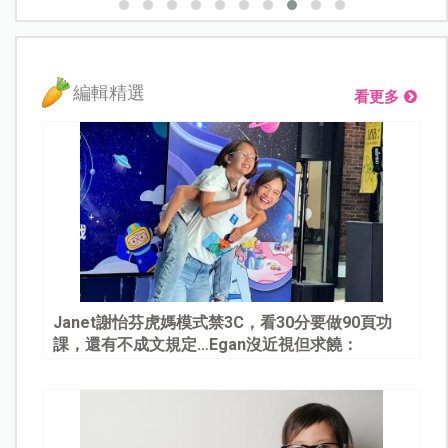
編輯精選
看更多
Janet謝怡芬虎媽模式禁3C，看30分要做90頁功
課，還有不成文規定…Egan沒近視但求饒：
Mommy, please～