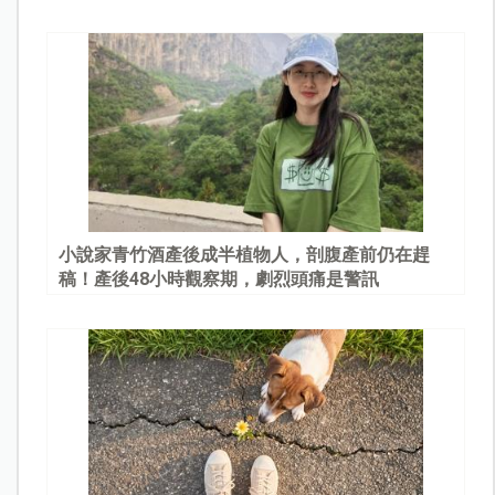
園
小說家青竹酒產後成半植物人，剖腹產前仍在趕
稿！產後48小時觀察期，劇烈頭痛是警訊