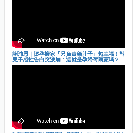
謝沛恩｜懷孕搬家「只負責顧肚子」超幸福！對
兒子感性告白突淚崩：這就是孕婦荷爾蒙嗎？