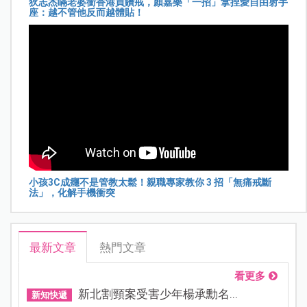
狄志杰瞞老婆衝香港買鑽戒，顏嘉樂「一招」拿捏愛自由射手
座：越不管他反而越體貼！
小孩3C成癮不是管教太鬆！親職專家教你 3 招「無痛戒斷
法」，化解手機衝突
最新文章
熱門文章
看更多
新北割頸案受害少年楊承勳名...
新知快遞