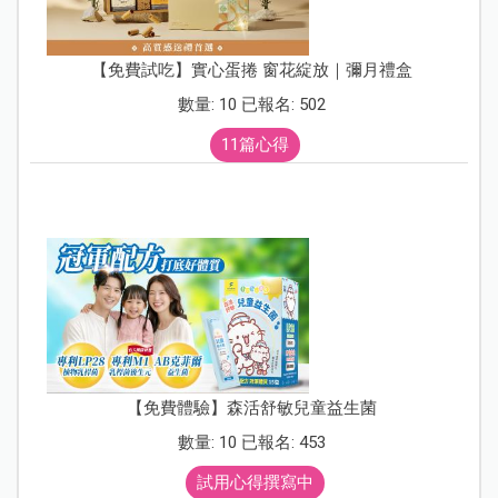
【免費試吃】實心蛋捲 窗花綻放｜彌月禮盒
數量: 10 已報名: 502
11篇心得
【免費體驗】森活舒敏兒童益生菌
數量: 10 已報名: 453
試用心得撰寫中