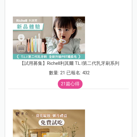
【試用募集】Richell利其爾 T.L.I第二代乳牙刷系列
數量: 21 已報名: 432
21篇心得