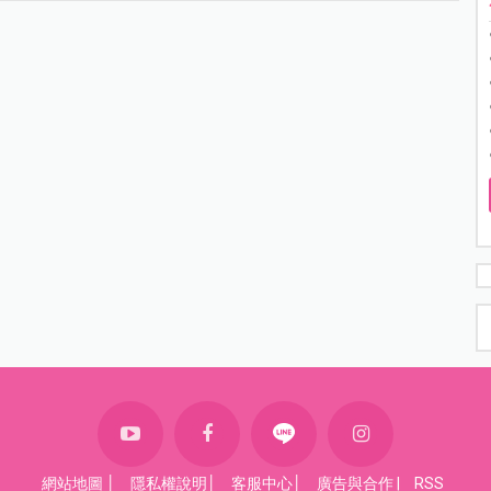
網站地圖
│
隱私權說明
│
客服中心
│
廣告與合作
|
RSS