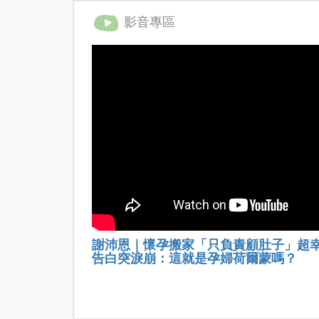
影音專區
謝沛恩｜懷孕搬家「只負責顧肚子」超
告白突淚崩：這就是孕婦荷爾蒙嗎？