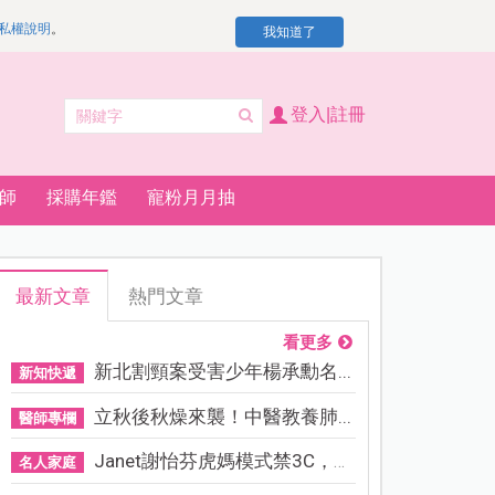
私權說明
。
我知道了
登入|註冊
師
採購年鑑
寵粉月月抽
最新文章
熱門文章
看更多
新北割頸案受害少年楊承勳名...
新知快遞
立秋後秋燥來襲！中醫教養肺...
醫師專欄
Janet謝怡芬虎媽模式禁3C，看...
名人家庭