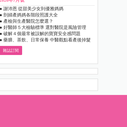
2026年7月號
● 謝沛恩 從甜美少女到優雅媽媽
● 剖婦產媽媽各階段照護大全
● 產檢與生產醫院怎麼選？
● 好醫師５大檢驗標準 選對醫院是風險管理
● 破解４個最常被誤解的寶寶安全感問題
● 藥膳、茶飲、日常保養 中醫觀點看產後掉髮
雜誌訂閱