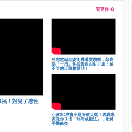
看更多
狄志杰瞞老婆衝香港買鑽戒，顏嘉
樂「一招」拿捏愛自由射手座：越
不管他反而越體貼！
幸福！對兒子感性
小孩3C成癮不是管教太鬆！親職專
家教你 3 招「無痛戒斷法」，化解
手機衝突