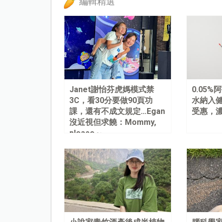
編輯精選
Janet謝怡芬虎媽模式禁
0.05
3C，看30分要做90頁功
水納入健
課，還有不成文規定…Egan
受惠，
沒近視但求饒：Mommy,
please～