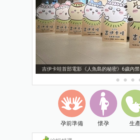
資優教育15問！師鐸獎名師陳宥妤：資優教
孕前準備
懷孕
生