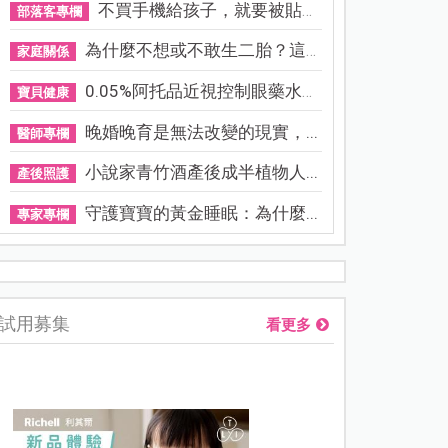
不買手機給孩子，就要被貼「...
部落客專欄
為什麼不想或不敢生二胎？這8...
家庭關係
0.05%阿托品近視控制眼藥水納...
寶貝健康
晚婚晚育是無法改變的現實，...
醫師專欄
小說家青竹酒產後成半植物人...
產後照護
守護寶寶的黃金睡眠：為什麼...
專家專欄
熊本強震讓台灣人也揪心！無印良品店員發枕頭護頭、陪伴撤離
試用募集
看更多