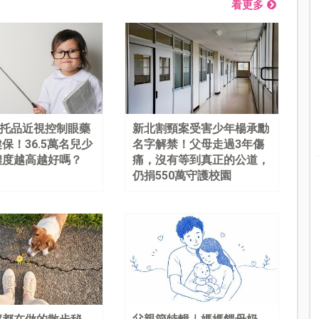
看更多
%阿托品近視控制眼藥
新北割頸案受害少年楊承勳
保！36.5萬名兒少
名字解禁！父母走過3年傷
濃度越高越好嗎？
痛，沒有等到真正的公道，
仍捐550萬守護校園