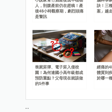
小說家青竹酒產後成半植物
腦科學
人，剖腹產前仍在趕稿！產
訣！三
後48小時觀察期，劇烈頭痛
案」越
是警訊
喪屍菸彈、電子菸入侵校
經痛的
園！為何連國小高年級都成
體質到
預防重點？父母現在就該做
於哪一
的5件事
"
"