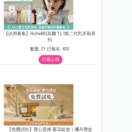
【試用募集】Richell利其爾 T.L.I第二代乳牙刷系
列
數量: 21 已報名: 432
21篇心得
【免費試吃】實心蛋捲 窗花綻放｜彌月禮盒