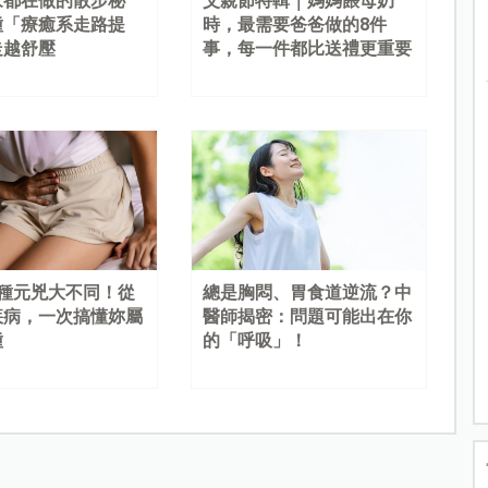
家都在做的散步秘
父親節特輯｜媽媽餵母奶
種「療癒系走路提
時，最需要爸爸做的8件
走越舒壓
事，每一件都比送禮更重要
4種元兇大不同！從
總是胸悶、胃食道逆流？中
疾病，一次搞懂妳屬
醫師揭密：問題可能出在你
種
的「呼吸」！