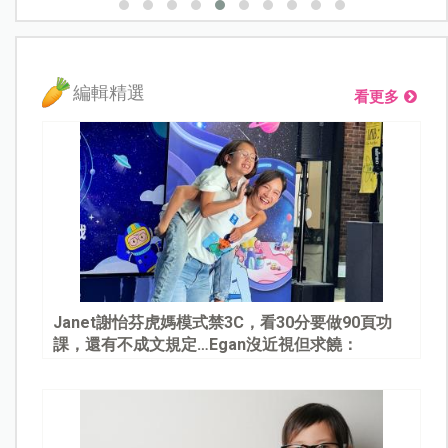
編輯精選
看更多
Janet謝怡芬虎媽模式禁3C，看30分要做90頁功
課，還有不成文規定…Egan沒近視但求饒：
Mommy, please～