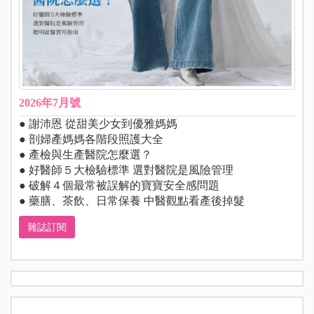
2026年7月號
● 謝沛恩 從甜美少女到優雅媽媽
● 剖婦產媽媽各階段照護大全
● 產檢與生產醫院怎麼選？
● 好醫師５大檢驗標準 選對醫院是風險管理
● 破解４個最常被誤解的寶寶安全感問題
● 藥膳、茶飲、日常保養 中醫觀點看產後掉髮
雜誌訂閱