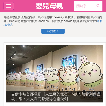
Toggle
navigation
為提供您更多優質的內容，本網站使用cookies分析技術。若繼續閱覽本網站內
容，即表示您同意我們使用 cookies， 關於更多cookies資訊請閱讀我們的
隱私
權說明
。
我知道了
護
資優教育15問！師鐸獎名師陳宥妤：資優教育的核心，
不是成績而是讀懂孩子的心理準備度