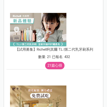
【試用募集】Richell利其爾 T.L.I第二代乳牙刷系列
數量: 21 已報名: 432
21篇心得