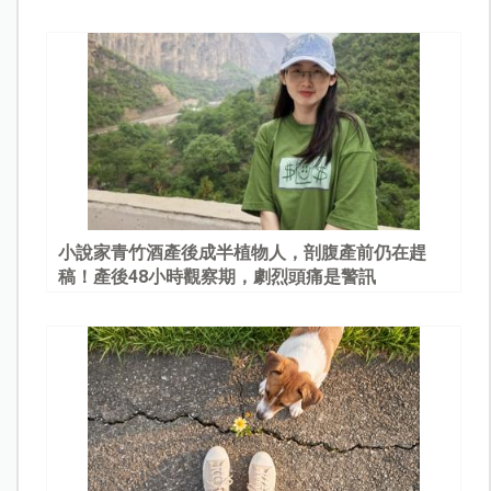
園
小說家青竹酒產後成半植物人，剖腹產前仍在趕
稿！產後48小時觀察期，劇烈頭痛是警訊