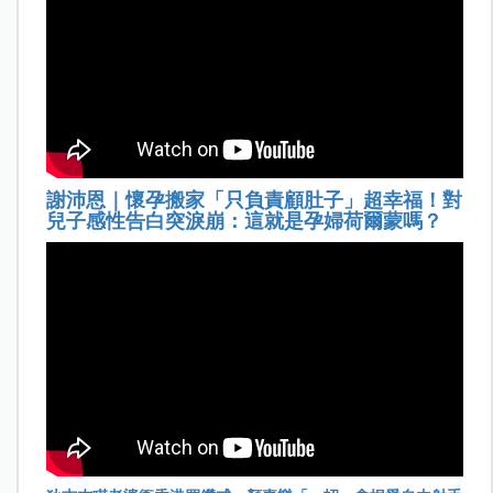
謝沛恩｜懷孕搬家「只負責顧肚子」超幸福！對
兒子感性告白突淚崩：這就是孕婦荷爾蒙嗎？