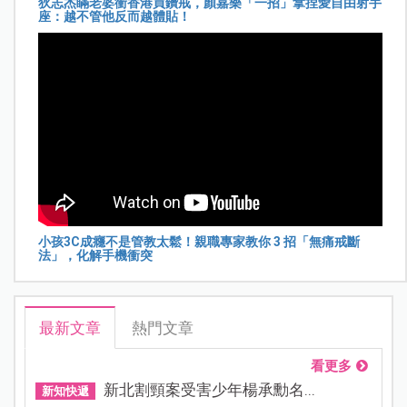
狄志杰瞞老婆衝香港買鑽戒，顏嘉樂「一招」拿捏愛自由射手
座：越不管他反而越體貼！
小孩3C成癮不是管教太鬆！親職專家教你 3 招「無痛戒斷
法」，化解手機衝突
最新文章
熱門文章
看更多
新北割頸案受害少年楊承勳名...
新知快遞