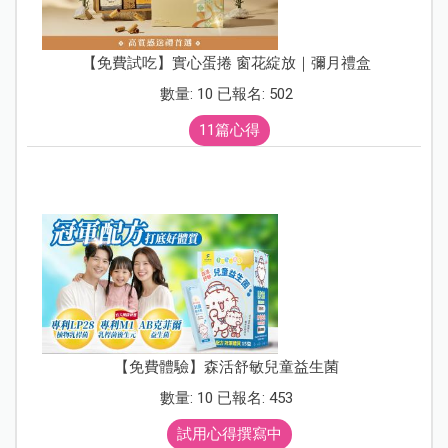
【免費試吃】實心蛋捲 窗花綻放｜彌月禮盒
數量: 10 已報名: 502
11篇心得
【免費體驗】森活舒敏兒童益生菌
數量: 10 已報名: 453
試用心得撰寫中