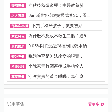
立秋後秋燥來襲！中醫教養肺...
醫師專欄
Janet謝怡芬虎媽模式禁3C，看...
名人家庭
不買手機給孩子，就要被貼「...
部落客專欄
為什麼不想或不敢生二胎？這8...
家庭關係
0.05%阿托品近視控制眼藥水納...
寶貝健康
晚婚晚育是無法改變的現實，...
醫師專欄
小說家青竹酒產後成半植物人...
產後照護
守護寶寶的黃金睡眠：為什麼...
專家專欄
試用募集
看更多