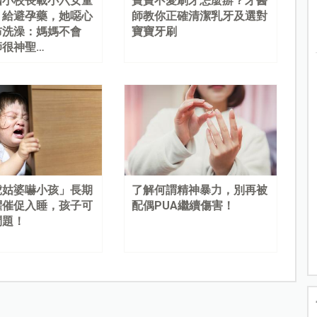
國小校長載小六女童
寶寶不愛刷牙怎麼辦？牙醫
、給避孕藥，她噁心
師教你正確清潔乳牙及選對
布洗澡：媽媽不會
寶寶牙刷
師很神聖…
虎姑婆嚇小孩」長期
了解何謂精神暴力，別再被
懼催促入睡，孩子可
配偶PUA繼續傷害！
問題！