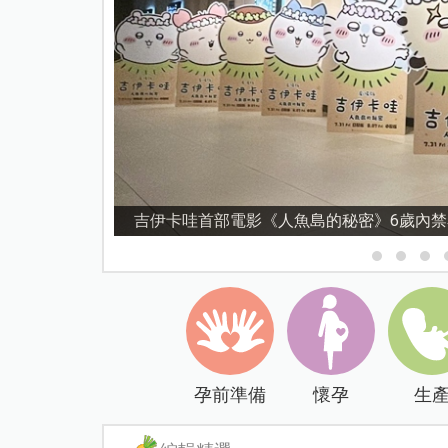
資優教育15問！師鐸獎名師陳宥妤：資優教
孕前準備
懷孕
生