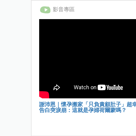
影音專區
謝沛恩｜懷孕搬家「只負責顧肚子」超
告白突淚崩：這就是孕婦荷爾蒙嗎？