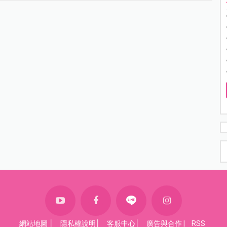
網站地圖
│
隱私權說明
│
客服中心
│
廣告與合作
|
RSS