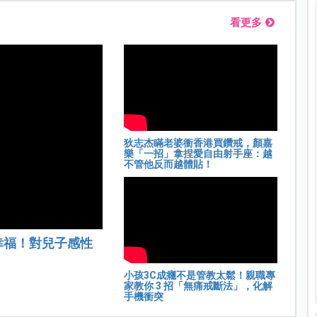
看更多
狄志杰瞞老婆衝香港買鑽戒，顏嘉
樂「一招」拿捏愛自由射手座：越
不管他反而越體貼！
幸福！對兒子感性
小孩3C成癮不是管教太鬆！親職專
家教你 3 招「無痛戒斷法」，化解
手機衝突