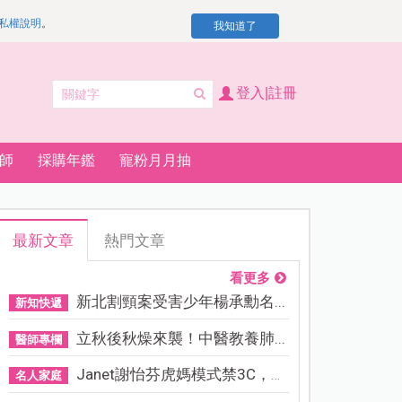
私權說明
。
我知道了
登入|註冊
師
採購年鑑
寵粉月月抽
最新文章
熱門文章
看更多
新北割頸案受害少年楊承勳名...
新知快遞
立秋後秋燥來襲！中醫教養肺...
醫師專欄
Janet謝怡芬虎媽模式禁3C，看...
名人家庭