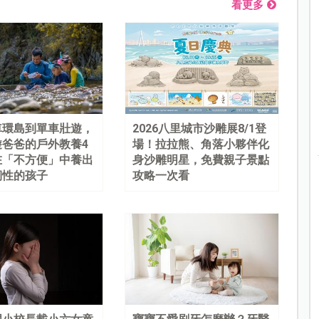
看更多
車環島到單車壯遊，
2026八里城市沙雕展8/1登
遊爸爸的戶外教養4
場！拉拉熊、角落小夥伴化
在「不方便」中養出
身沙雕明星，免費親子景點
韌性的孩子
攻略一次看