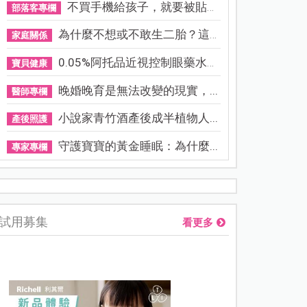
不買手機給孩子，就要被貼「...
部落客專欄
為什麼不想或不敢生二胎？這8...
家庭關係
0.05%阿托品近視控制眼藥水納...
寶貝健康
晚婚晚育是無法改變的現實，...
醫師專欄
小說家青竹酒產後成半植物人...
產後照護
守護寶寶的黃金睡眠：為什麼...
專家專欄
熊本強震讓台灣人也揪心！無印良品店員發枕頭護頭、陪伴撤離
試用募集
看更多