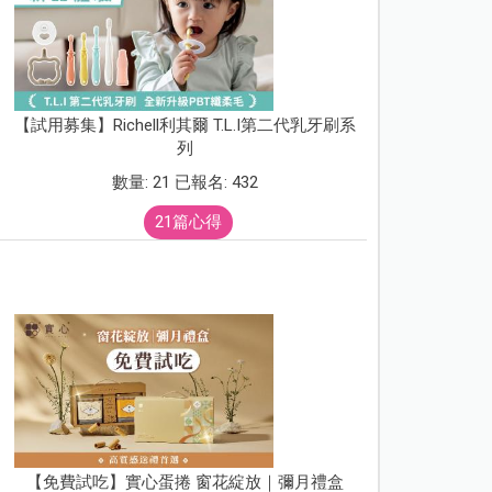
【試用募集】Richell利其爾 T.L.I第二代乳牙刷系
列
數量: 21 已報名: 432
21篇心得
【免費試吃】實心蛋捲 窗花綻放｜彌月禮盒