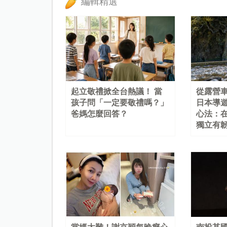
編輯精選
起立敬禮掀全台熱議！ 當
從露營
孩子問「一定要敬禮嗎？」
日本導
爸媽怎麼回答？
心法：
獨立有