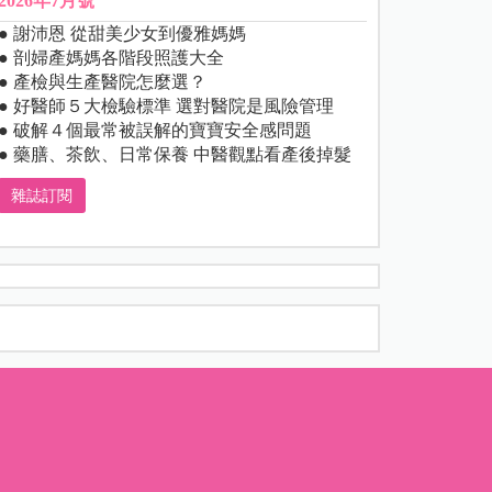
2026年7月號
● 謝沛恩 從甜美少女到優雅媽媽
● 剖婦產媽媽各階段照護大全
● 產檢與生產醫院怎麼選？
● 好醫師５大檢驗標準 選對醫院是風險管理
● 破解４個最常被誤解的寶寶安全感問題
● 藥膳、茶飲、日常保養 中醫觀點看產後掉髮
雜誌訂閱