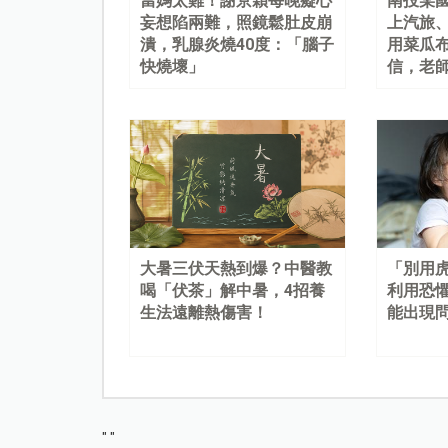
當媽太難！謝京穎每晚癡心
南投某
妄想陷兩難，照鏡鬆肚皮崩
上汽旅
潰，乳腺炎燒40度：「腦子
用菜瓜
快燒壞」
信，老
大暑三伏天熱到爆？中醫教
「別用
喝「伏茶」解中暑，4招養
利用恐
生法遠離熱傷害！
能出現
"
"