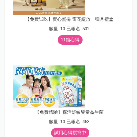
【免費試吃】實心蛋捲 窗花綻放｜彌月禮盒
數量: 10 已報名: 502
11篇心得
【免費體驗】森活舒敏兒童益生菌
數量: 10 已報名: 453
試用心得撰寫中