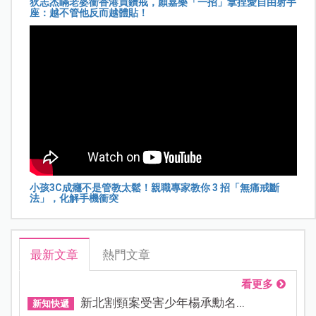
狄志杰瞞老婆衝香港買鑽戒，顏嘉樂「一招」拿捏愛自由射手
座：越不管他反而越體貼！
小孩3C成癮不是管教太鬆！親職專家教你 3 招「無痛戒斷
法」，化解手機衝突
最新文章
熱門文章
看更多
新北割頸案受害少年楊承勳名...
新知快遞