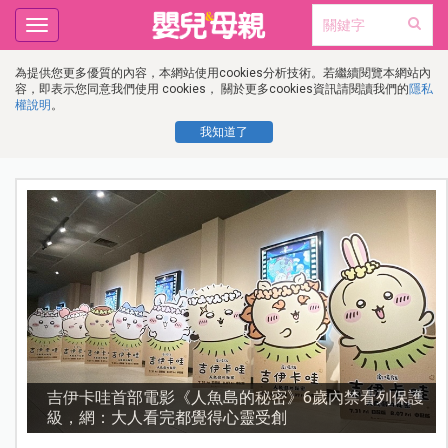
Toggle
navigation
為提供您更多優質的內容，本網站使用cookies分析技術。若繼續閱覽本網站內
容，即表示您同意我們使用 cookies， 關於更多cookies資訊請閱讀我們的
隱私
權說明
。
我知道了
護
資優教育15問！師鐸獎名師陳宥妤：資優教育的核心，
不是成績而是讀懂孩子的心理準備度