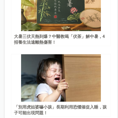
大暑三伏天熱到爆？中醫教喝「伏茶」解中暑，4
招養生法遠離熱傷害！
「別用虎姑婆嚇小孩」長期利用恐懼催促入睡，孩
子可能出現問題！