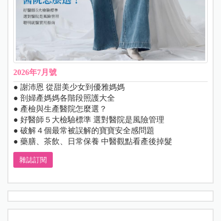
2026年7月號
● 謝沛恩 從甜美少女到優雅媽媽
● 剖婦產媽媽各階段照護大全
● 產檢與生產醫院怎麼選？
● 好醫師５大檢驗標準 選對醫院是風險管理
● 破解４個最常被誤解的寶寶安全感問題
● 藥膳、茶飲、日常保養 中醫觀點看產後掉髮
雜誌訂閱