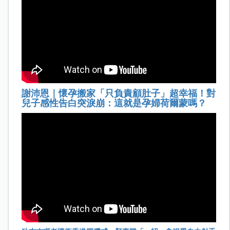
謝沛恩｜懷孕搬家「只負責顧肚子」超幸福！對
兒子感性告白突淚崩：這就是孕婦荷爾蒙嗎？