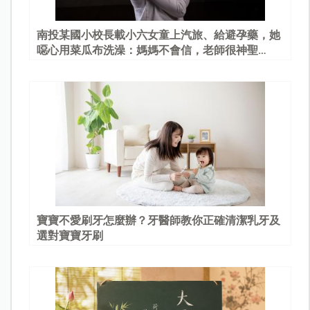
南投某國小校長載小六女童上汽旅、給避孕藥，她
噁心用菜瓜布洗澡：媽媽不會信，老師很神聖…
寶寶不愛刷牙怎麼辦？牙醫師教你正確清潔乳牙及
選對寶寶牙刷