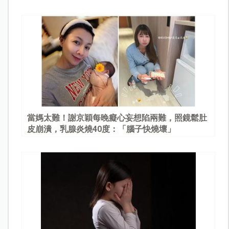
當媽太難！謝京穎每晚癡心妄想陷兩難，照鏡鬆肚
皮崩潰，乳腺炎燒40度：「腦子快燒壞」