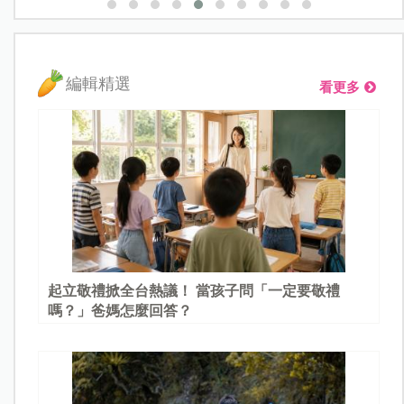
編輯精選
看更多
起立敬禮掀全台熱議！ 當孩子問「一定要敬禮
嗎？」爸媽怎麼回答？