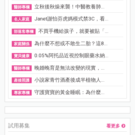
立秋後秋燥來襲！中醫教養肺...
醫師專欄
Janet謝怡芬虎媽模式禁3C，看...
名人家庭
不買手機給孩子，就要被貼「...
部落客專欄
為什麼不想或不敢生二胎？這8...
家庭關係
0.05%阿托品近視控制眼藥水納...
寶貝健康
晚婚晚育是無法改變的現實，...
醫師專欄
小說家青竹酒產後成半植物人...
產後照護
守護寶寶的黃金睡眠：為什麼...
專家專欄
試用募集
看更多