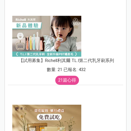
【試用募集】Richell利其爾 T.L.I第二代乳牙刷系列
數量: 21 已報名: 432
21篇心得