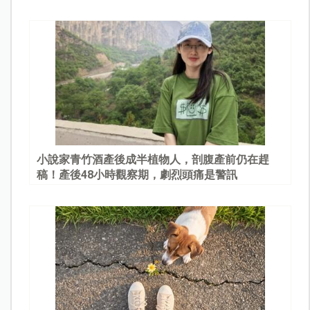
園
小說家青竹酒產後成半植物人，剖腹產前仍在趕
稿！產後48小時觀察期，劇烈頭痛是警訊