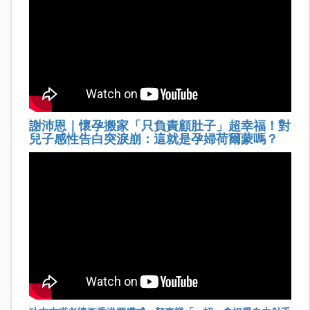
謝沛恩｜懷孕搬家「只負責顧肚子」超幸福！對
兒子感性告白突淚崩：這就是孕婦荷爾蒙嗎？