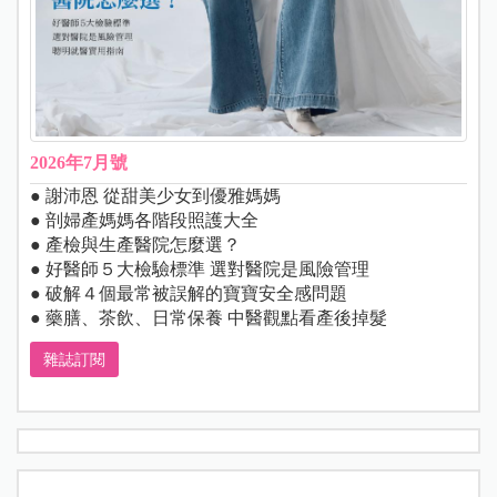
2026年7月號
● 謝沛恩 從甜美少女到優雅媽媽
● 剖婦產媽媽各階段照護大全
● 產檢與生產醫院怎麼選？
● 好醫師５大檢驗標準 選對醫院是風險管理
● 破解４個最常被誤解的寶寶安全感問題
● 藥膳、茶飲、日常保養 中醫觀點看產後掉髮
雜誌訂閱