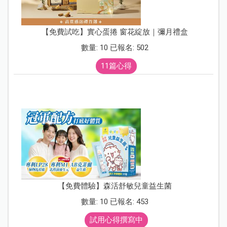
【免費試吃】實心蛋捲 窗花綻放｜彌月禮盒
數量: 10 已報名: 502
11篇心得
【免費體驗】森活舒敏兒童益生菌
數量: 10 已報名: 453
試用心得撰寫中