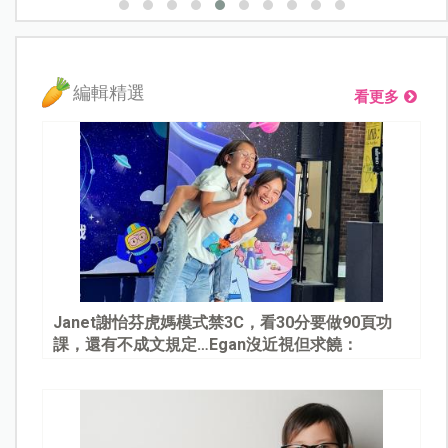
編輯精選
看更多
Janet謝怡芬虎媽模式禁3C，看30分要做90頁功
課，還有不成文規定…Egan沒近視但求饒：
Mommy, please～