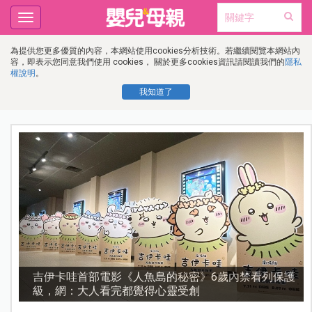
Toggle
navigation
為提供您更多優質的內容，本網站使用cookies分析技術。若繼續閱覽本網站內
容，即表示您同意我們使用 cookies， 關於更多cookies資訊請閱讀我們的
隱私
權說明
。
我知道了
護
資優教育15問！師鐸獎名師陳宥妤：資優教育的核心，
不是成績而是讀懂孩子的心理準備度