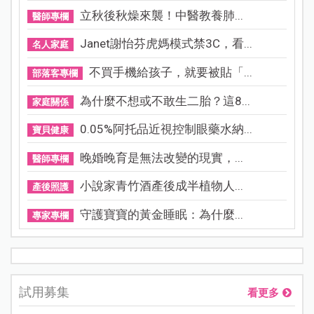
立秋後秋燥來襲！中醫教養肺...
醫師專欄
Janet謝怡芬虎媽模式禁3C，看...
名人家庭
不買手機給孩子，就要被貼「...
部落客專欄
為什麼不想或不敢生二胎？這8...
家庭關係
0.05%阿托品近視控制眼藥水納...
寶貝健康
晚婚晚育是無法改變的現實，...
醫師專欄
小說家青竹酒產後成半植物人...
產後照護
守護寶寶的黃金睡眠：為什麼...
專家專欄
試用募集
看更多