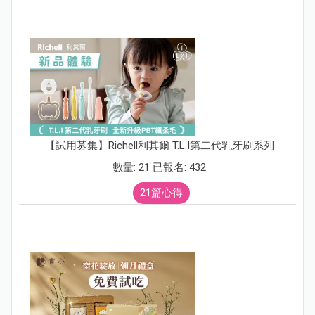
【試用募集】Richell利其爾 T.L.I第二代乳牙刷系列
數量: 21 已報名: 432
21篇心得