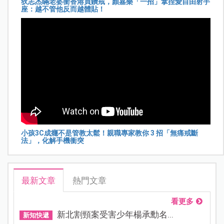
狄志杰瞞老婆衝香港買鑽戒，顏嘉樂「一招」拿捏愛自由射手
座：越不管他反而越體貼！
小孩3C成癮不是管教太鬆！親職專家教你 3 招「無痛戒斷
法」，化解手機衝突
最新文章
熱門文章
看更多
新北割頸案受害少年楊承勳名...
新知快遞