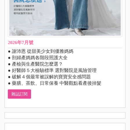
2026年7月號
● 謝沛恩 從甜美少女到優雅媽媽
● 剖婦產媽媽各階段照護大全
● 產檢與生產醫院怎麼選？
● 好醫師５大檢驗標準 選對醫院是風險管理
● 破解４個最常被誤解的寶寶安全感問題
● 藥膳、茶飲、日常保養 中醫觀點看產後掉髮
雜誌訂閱