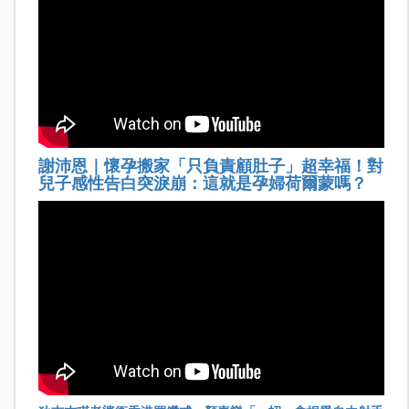
謝沛恩｜懷孕搬家「只負責顧肚子」超幸福！對
兒子感性告白突淚崩：這就是孕婦荷爾蒙嗎？