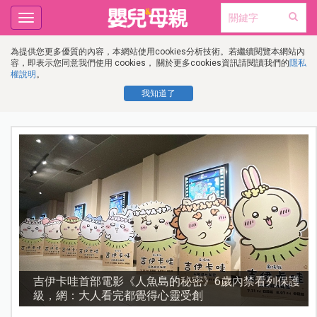
Toggle
navigation
為提供您更多優質的內容，本網站使用cookies分析技術。若繼續閱覽本網站內
容，即表示您同意我們使用 cookies， 關於更多cookies資訊請閱讀我們的
隱私
權說明
。
我知道了
護
資優教育15問！師鐸獎名師陳宥妤：資優教育的核心，
不是成績而是讀懂孩子的心理準備度