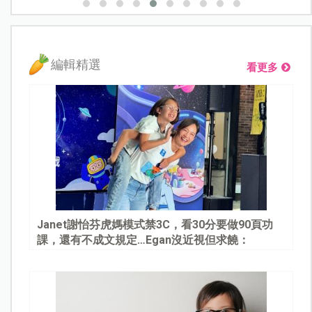
編輯精選
看更多
Janet謝怡芬虎媽模式禁3C，看30分要做90頁功
課，還有不成文規定…Egan沒近視但求饒：
Mommy, please～