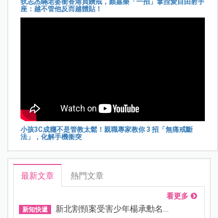
狄志杰瞞老婆衝香港買鑽戒，顏嘉樂「一招」拿捏愛自由射手
座：越不管他反而越體貼！
小孩3C成癮不是管教太鬆！親職專家教你 3 招「無痛戒斷
法」，化解手機衝突
最新文章
熱門文章
看更多
新北割頸案受害少年楊承勳名...
新知快遞