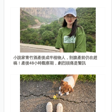
園
小說家青竹酒產後成半植物人，剖腹產前仍在趕
稿！產後48小時觀察期，劇烈頭痛是警訊