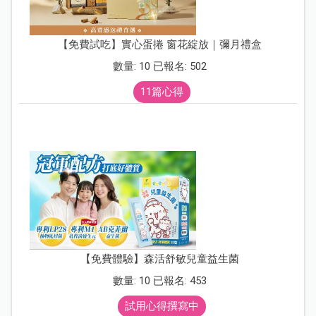
【免費試吃】實心蛋捲 窗花綻放｜彌月禮盒
數量: 10 已報名: 502
11篇心得
【免費體驗】森活舒敏兒童益生菌
數量: 10 已報名: 453
試用心得撰寫中