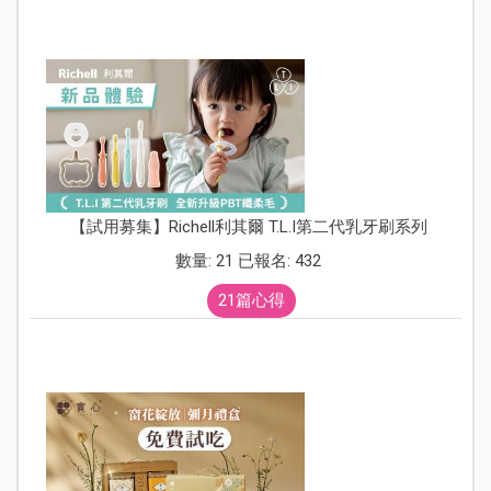
【試用募集】Richell利其爾 T.L.I第二代乳牙刷系列
數量: 21 已報名: 432
21篇心得