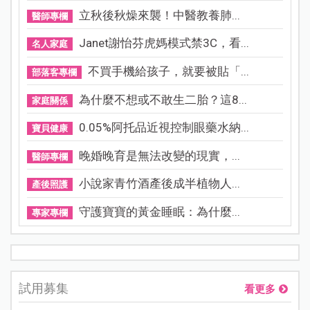
立秋後秋燥來襲！中醫教養肺...
醫師專欄
Janet謝怡芬虎媽模式禁3C，看...
名人家庭
不買手機給孩子，就要被貼「...
部落客專欄
為什麼不想或不敢生二胎？這8...
家庭關係
0.05%阿托品近視控制眼藥水納...
寶貝健康
晚婚晚育是無法改變的現實，...
醫師專欄
小說家青竹酒產後成半植物人...
產後照護
守護寶寶的黃金睡眠：為什麼...
專家專欄
試用募集
看更多