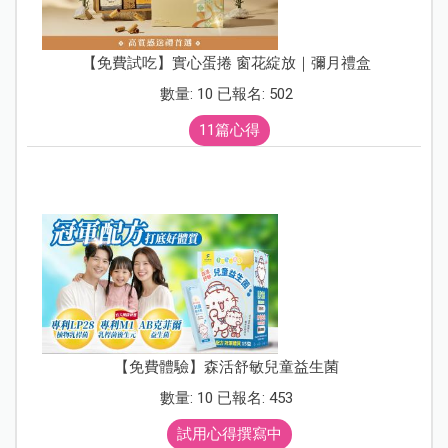
【免費試吃】實心蛋捲 窗花綻放｜彌月禮盒
數量: 10 已報名: 502
11篇心得
【免費體驗】森活舒敏兒童益生菌
數量: 10 已報名: 453
試用心得撰寫中