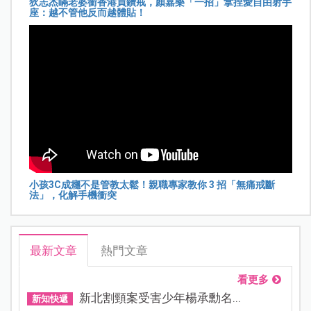
狄志杰瞞老婆衝香港買鑽戒，顏嘉樂「一招」拿捏愛自由射手
座：越不管他反而越體貼！
小孩3C成癮不是管教太鬆！親職專家教你 3 招「無痛戒斷
法」，化解手機衝突
最新文章
熱門文章
看更多
新北割頸案受害少年楊承勳名...
新知快遞