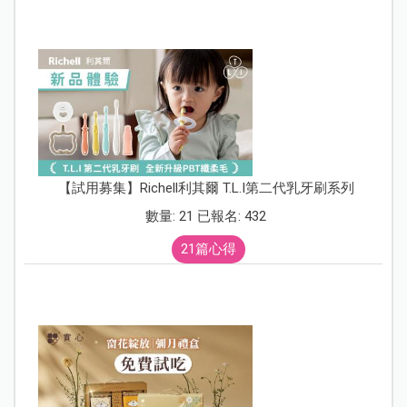
【試用募集】Richell利其爾 T.L.I第二代乳牙刷系列
數量: 21 已報名: 432
21篇心得