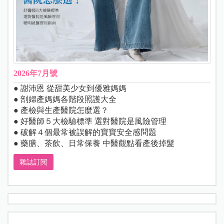
2026年7月號
● 謝沛恩 從甜美少女到優雅媽媽
● 剖婦產媽媽各階段照護大全
● 產檢與生產醫院怎麼選？
● 好醫師５大檢驗標準 選對醫院是風險管理
● 破解４個最常被誤解的寶寶安全感問題
● 藥膳、茶飲、日常保養 中醫觀點看產後掉髮
雜誌訂閱