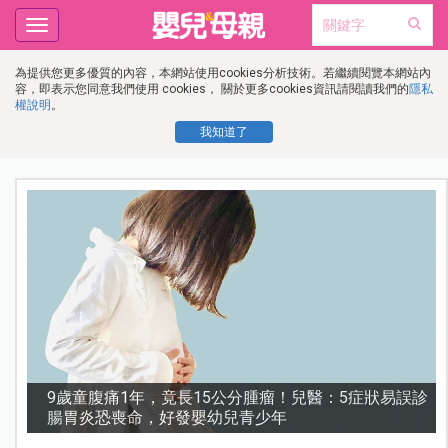
Toggle
navigation
為提供您更多優質的內容，本網站使用cookies分析技術。若繼續閱覽本網站內
容，即表示您同意我們使用 cookies， 關於更多cookies資訊請閱讀我們的
隱私
權說明
。
我知道了
診
謝沛恩︱挺孕肚甜喊「想生五個」！孕期照樣睡地板，
甜曝老公「摔斷手」反變求婚契機