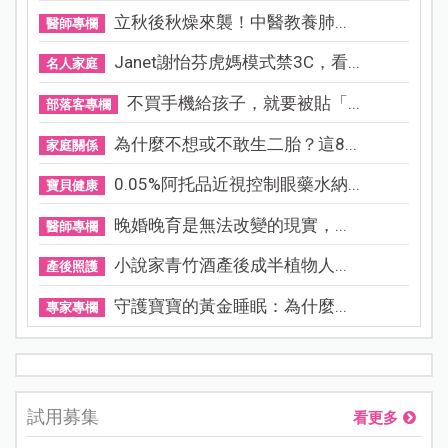
立秋後秋燥來襲！中醫教養肺...
醫師專欄
Janet謝怡芬虎媽模式禁3C，看...
名人家庭
不買手機給孩子，就要被貼「...
部落客專欄
為什麼不想或不敢生二胎？這8...
家庭關係
0.05%阿托品近視控制眼藥水納...
寶貝健康
晚婚晚育是無法改變的現實，...
醫師專欄
小說家青竹酒產後成半植物人...
產後照護
守護寶寶的黃金睡眠：為什麼...
專家專欄
試用募集
看更多