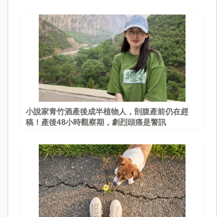
園
小說家青竹酒產後成半植物人，剖腹產前仍在趕
稿！產後48小時觀察期，劇烈頭痛是警訊