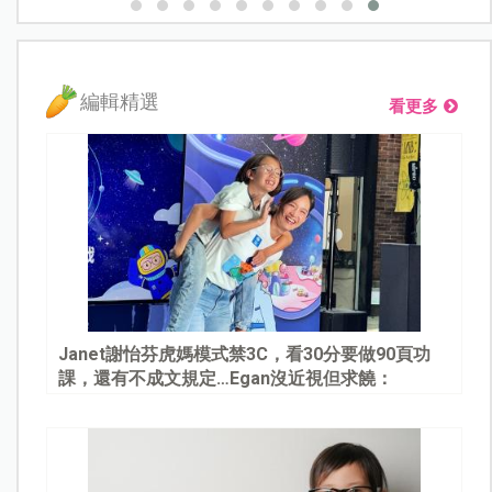
編輯精選
看更多
Janet謝怡芬虎媽模式禁3C，看30分要做90頁功
課，還有不成文規定…Egan沒近視但求饒：
Mommy, please～