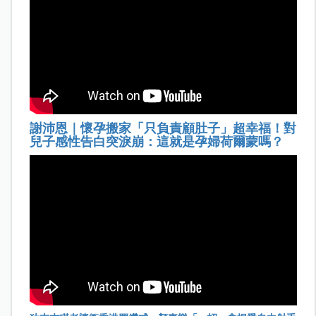
謝沛恩｜懷孕搬家「只負責顧肚子」超幸福！對
兒子感性告白突淚崩：這就是孕婦荷爾蒙嗎？