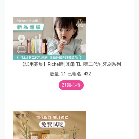
【試用募集】Richell利其爾 T.L.I第二代乳牙刷系列
數量: 21 已報名: 432
21篇心得