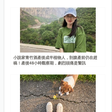
園
小說家青竹酒產後成半植物人，剖腹產前仍在趕
稿！產後48小時觀察期，劇烈頭痛是警訊