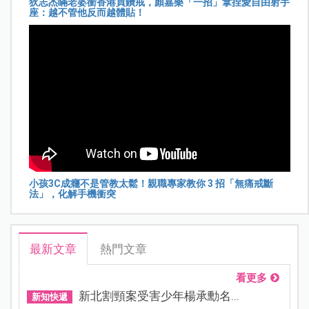
狄志杰瞞老婆衝香港買鑽戒，顏嘉樂「一招」拿捏愛自由射手
座：越不管他反而越體貼！
小孩3C成癮不是管教太鬆！親職專家教你 3 招「無痛戒斷
法」，化解手機衝突
最新文章
熱門文章
看更多
新北割頸案受害少年楊承勳名...
新知快遞