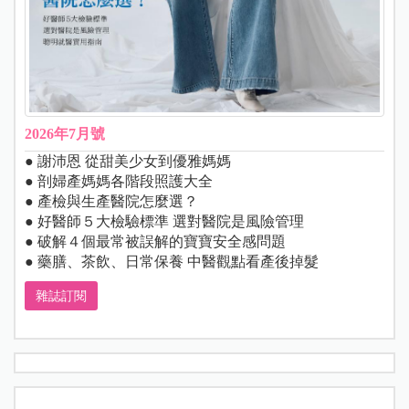
2026年7月號
● 謝沛恩 從甜美少女到優雅媽媽
● 剖婦產媽媽各階段照護大全
● 產檢與生產醫院怎麼選？
● 好醫師５大檢驗標準 選對醫院是風險管理
● 破解４個最常被誤解的寶寶安全感問題
● 藥膳、茶飲、日常保養 中醫觀點看產後掉髮
雜誌訂閱