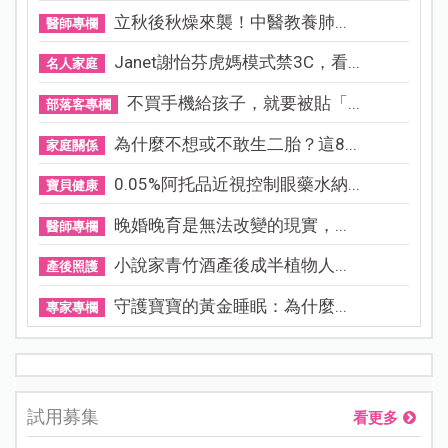
立秋後秋燥來襲！中醫教養肺...
醫師專欄
Janet謝怡芬虎媽模式禁3C，看...
名人家庭
不買手機給孩子，就要被貼「...
部落客專欄
為什麼不想或不敢生二胎？這8...
家庭關係
0.05%阿托品近視控制眼藥水納...
寶貝健康
晚婚晚育是無法改變的現實，...
醫師專欄
小說家青竹酒產後成半植物人...
產後照護
守護寶寶的黃金睡眠：為什麼...
專家專欄
試用募集
看更多