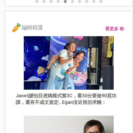
編輯精選
看更多
Janet謝怡芬虎媽模式禁3C，看30分要做90頁功
課，還有不成文規定…Egan沒近視但求饒：
Mommy, please～