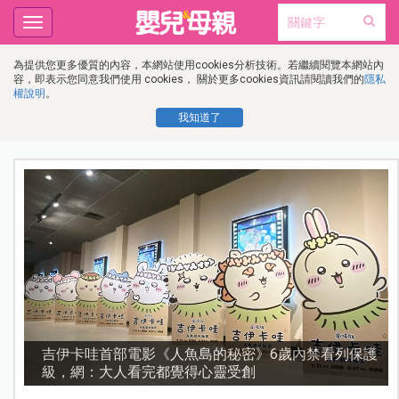
Toggle
navigation
為提供您更多優質的內容，本網站使用cookies分析技術。若繼續閱覽本網站內
容，即表示您同意我們使用 cookies， 關於更多cookies資訊請閱讀我們的
隱私
權說明
。
我知道了
流
吉伊卡哇首部電影《人魚島的秘密》6歲內禁看列保護
級，網：大人看完都覺得心靈受創