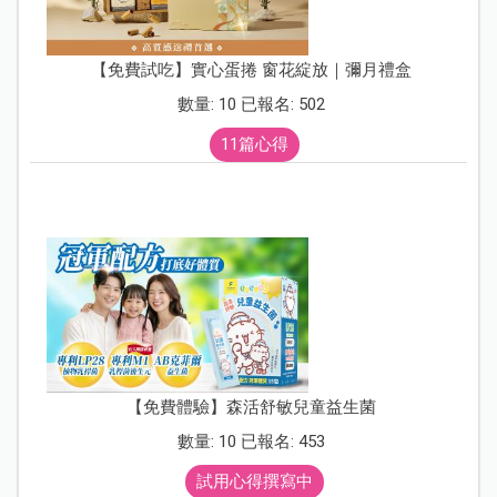
【免費試吃】實心蛋捲 窗花綻放｜彌月禮盒
數量: 10 已報名: 502
11篇心得
【免費體驗】森活舒敏兒童益生菌
數量: 10 已報名: 453
試用心得撰寫中