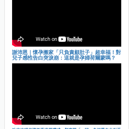
謝沛恩｜懷孕搬家「只負責顧肚子」超幸福！對
兒子感性告白突淚崩：這就是孕婦荷爾蒙嗎？