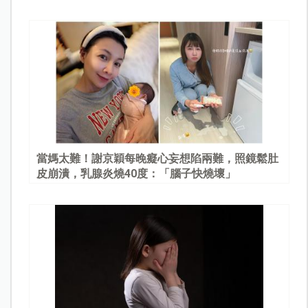
當媽太難！謝京穎每晚癡心妄想陷兩難，照鏡鬆肚
皮崩潰，乳腺炎燒40度：「腦子快燒壞」