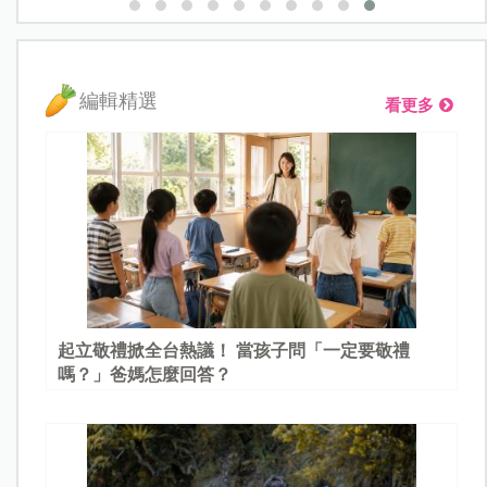
編輯精選
看更多
起立敬禮掀全台熱議！ 當孩子問「一定要敬禮
嗎？」爸媽怎麼回答？