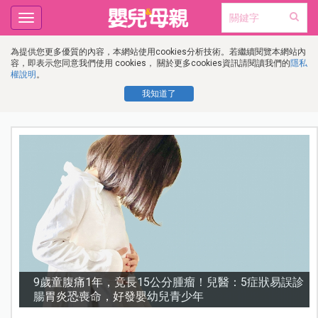
Toggle
navigation
為提供您更多優質的內容，本網站使用cookies分析技術。若繼續閱覽本網站內
容，即表示您同意我們使用 cookies， 關於更多cookies資訊請閱讀我們的
隱私
權說明
。
我知道了
診
謝沛恩︱挺孕肚甜喊「想生五個」！孕期照樣睡地板，
甜曝老公「摔斷手」反變求婚契機