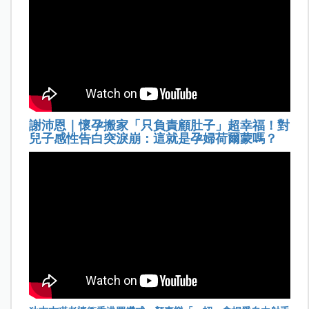
謝沛恩｜懷孕搬家「只負責顧肚子」超幸福！對
兒子感性告白突淚崩：這就是孕婦荷爾蒙嗎？