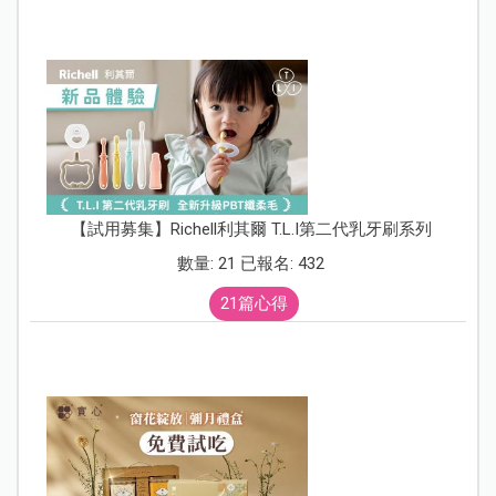
【試用募集】Richell利其爾 T.L.I第二代乳牙刷系列
數量: 21 已報名: 432
21篇心得