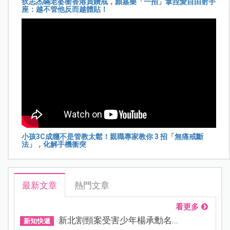
狄志杰瞞老婆衝香港買鑽戒，顏嘉樂「一招」拿捏愛自由射手
座：越不管他反而越體貼！
小孩3C成癮不是管教太鬆！親職專家教你 3 招「無痛戒斷
法」，化解手機衝突
最新文章
熱門文章
看更多
新北割頸案受害少年楊承勳名...
新知快遞