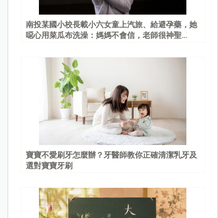
南投某國小校長載小六女童上汽旅、給避孕藥，她
噁心用菜瓜布洗澡：媽媽不會信，老師很神聖…
寶寶不愛刷牙怎麼辦？牙醫師教你正確清潔乳牙及
選對寶寶牙刷