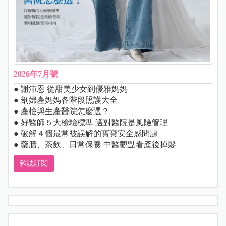
2026年7月號
● 謝沛恩 從甜美少女到優雅媽媽
● 剖婦產媽媽各階段照護大全
● 產檢與生產醫院怎麼選？
● 好醫師５大檢驗標準 選對醫院是風險管理
● 破解４個最常被誤解的寶寶安全感問題
● 藥膳、茶飲、日常保養 中醫觀點看產後掉髮
雜誌訂閱