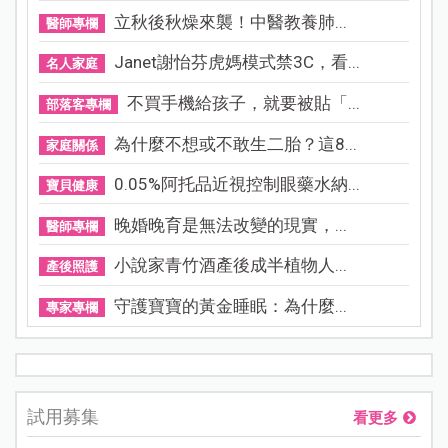
立秋後秋燥來襲！中醫教養肺...
醫師專欄
Janet謝怡芬虎媽模式禁3C，看...
名人家庭
不買手機給孩子，就要被貼「...
部落客專欄
為什麼不想或不敢生二胎？這8...
家庭關係
0.05%阿托品近視控制眼藥水納...
寶貝健康
晚婚晚育是無法改變的現實，...
醫師專欄
小說家青竹酒產後成半植物人...
產後照護
守護寶寶的黃金睡眠：為什麼...
專家專欄
試用募集
看更多