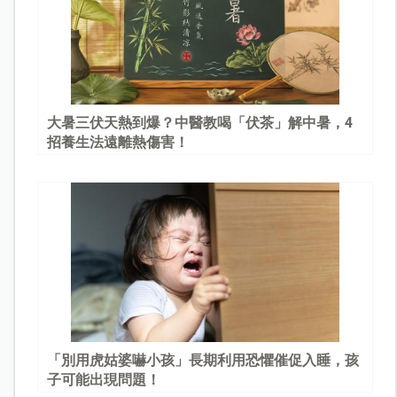
大暑三伏天熱到爆？中醫教喝「伏茶」解中暑，4
招養生法遠離熱傷害！
「別用虎姑婆嚇小孩」長期利用恐懼催促入睡，孩
子可能出現問題！