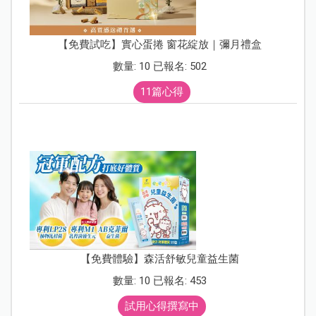
【免費試吃】實心蛋捲 窗花綻放｜彌月禮盒
數量: 10 已報名: 502
11篇心得
【免費體驗】森活舒敏兒童益生菌
數量: 10 已報名: 453
試用心得撰寫中