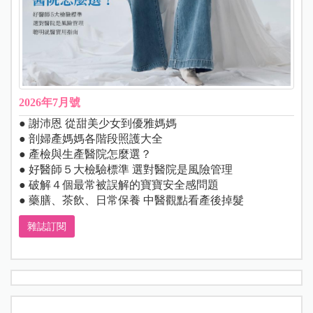
2026年7月號
● 謝沛恩 從甜美少女到優雅媽媽
● 剖婦產媽媽各階段照護大全
● 產檢與生產醫院怎麼選？
● 好醫師５大檢驗標準 選對醫院是風險管理
● 破解４個最常被誤解的寶寶安全感問題
● 藥膳、茶飲、日常保養 中醫觀點看產後掉髮
雜誌訂閱