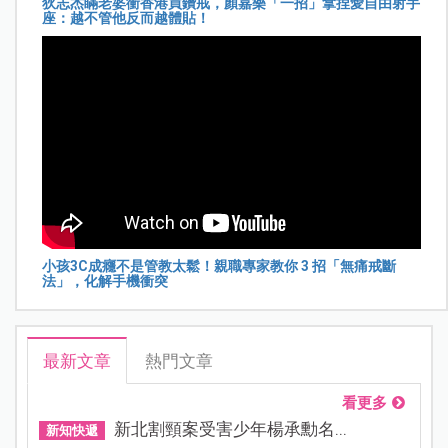
狄志杰瞞老婆衝香港買鑽戒，顏嘉樂「一招」拿捏愛自由射手
座：越不管他反而越體貼！
小孩3C成癮不是管教太鬆！親職專家教你 3 招「無痛戒斷
法」，化解手機衝突
最新文章
熱門文章
看更多
新北割頸案受害少年楊承勳名...
新知快遞