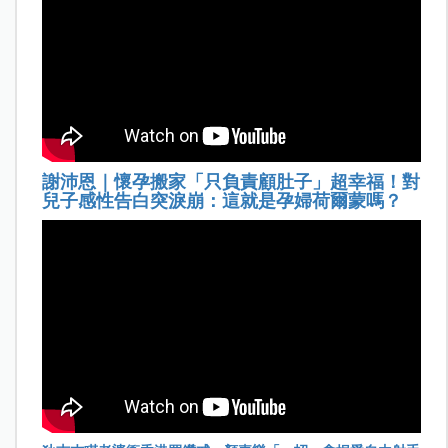
謝沛恩｜懷孕搬家「只負責顧肚子」超幸福！對
兒子感性告白突淚崩：這就是孕婦荷爾蒙嗎？