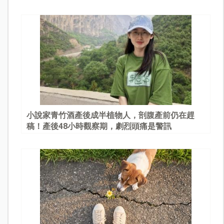
園
小說家青竹酒產後成半植物人，剖腹產前仍在趕
稿！產後48小時觀察期，劇烈頭痛是警訊