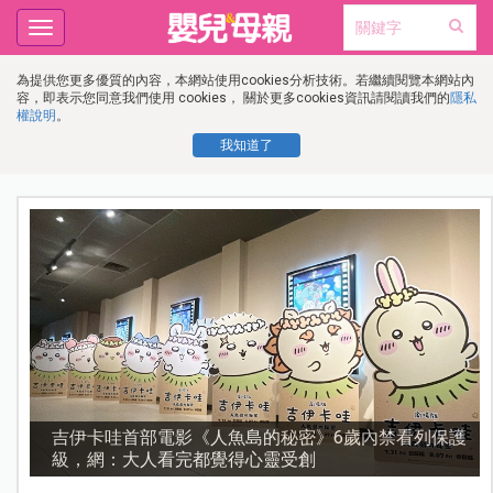
Toggle
navigation
為提供您更多優質的內容，本網站使用cookies分析技術。若繼續閱覽本網站內
容，即表示您同意我們使用 cookies， 關於更多cookies資訊請閱讀我們的
隱私
權說明
。
我知道了
流
吉伊卡哇首部電影《人魚島的秘密》6歲內禁看列保護
級，網：大人看完都覺得心靈受創