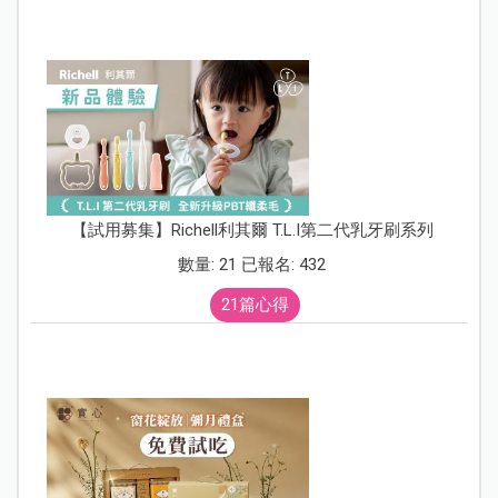
【試用募集】Richell利其爾 T.L.I第二代乳牙刷系列
數量: 21 已報名: 432
21篇心得