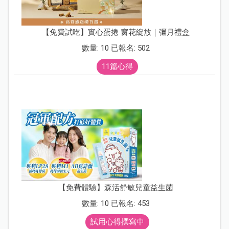
【免費試吃】實心蛋捲 窗花綻放｜彌月禮盒
數量: 10 已報名: 502
11篇心得
【免費體驗】森活舒敏兒童益生菌
數量: 10 已報名: 453
試用心得撰寫中