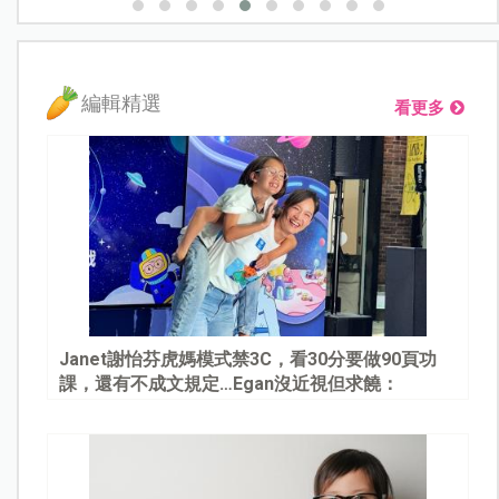
編輯精選
看更多
Janet謝怡芬虎媽模式禁3C，看30分要做90頁功
課，還有不成文規定…Egan沒近視但求饒：
Mommy, please～