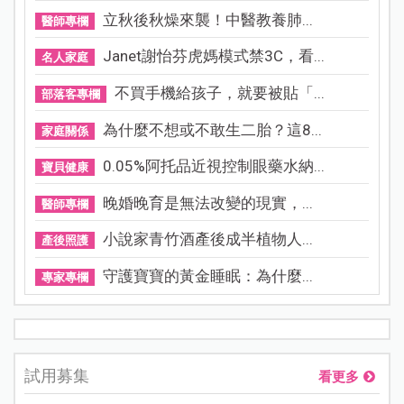
立秋後秋燥來襲！中醫教養肺...
醫師專欄
Janet謝怡芬虎媽模式禁3C，看...
名人家庭
不買手機給孩子，就要被貼「...
部落客專欄
為什麼不想或不敢生二胎？這8...
家庭關係
0.05%阿托品近視控制眼藥水納...
寶貝健康
晚婚晚育是無法改變的現實，...
醫師專欄
小說家青竹酒產後成半植物人...
產後照護
守護寶寶的黃金睡眠：為什麼...
專家專欄
試用募集
看更多