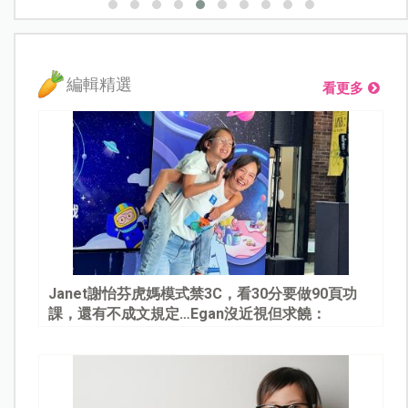
編輯精選
看更多
Janet謝怡芬虎媽模式禁3C，看30分要做90頁功
課，還有不成文規定…Egan沒近視但求饒：
Mommy, please～