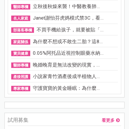
立秋後秋燥來襲！中醫教養肺...
醫師專欄
Janet謝怡芬虎媽模式禁3C，看...
名人家庭
不買手機給孩子，就要被貼「...
部落客專欄
為什麼不想或不敢生二胎？這8...
家庭關係
0.05%阿托品近視控制眼藥水納...
寶貝健康
晚婚晚育是無法改變的現實，...
醫師專欄
小說家青竹酒產後成半植物人...
產後照護
守護寶寶的黃金睡眠：為什麼...
專家專欄
試用募集
看更多