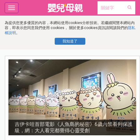
Toggle
navigation
為提供您更多優質的內容，本網站使用cookies分析技術。若繼續閱覽本網站內
容，即表示您同意我們使用 cookies， 關於更多cookies資訊請閱讀我們的
隱私
權說明
。
我知道了
流
吉伊卡哇首部電影《人魚島的秘密》6歲內禁看列保護
級，網：大人看完都覺得心靈受創