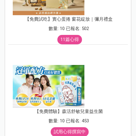
【免費試吃】實心蛋捲 窗花綻放｜彌月禮盒
數量: 10 已報名: 502
11篇心得
【免費體驗】森活舒敏兒童益生菌
數量: 10 已報名: 453
試用心得撰寫中