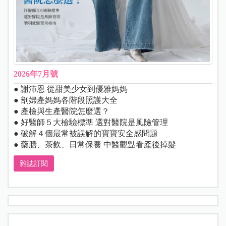
2026年7月號
● 謝沛恩 從甜美少女到優雅媽媽
● 剖婦產媽媽各階段照護大全
● 產檢與生產醫院怎麼選？
● 好醫師５大檢驗標準 選對醫院是風險管理
● 破解４個最常被誤解的寶寶安全感問題
● 藥膳、茶飲、日常保養 中醫觀點看產後掉髮
雜誌訂閱