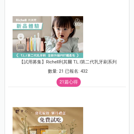
【試用募集】Richell利其爾 T.L.I第二代乳牙刷系列
數量: 21 已報名: 432
21篇心得