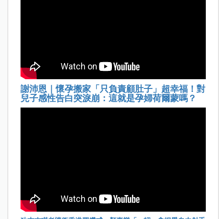
謝沛恩｜懷孕搬家「只負責顧肚子」超幸福！對
兒子感性告白突淚崩：這就是孕婦荷爾蒙嗎？