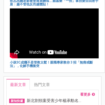
狄志杰瞞老婆衝香港買鑽戒，顏嘉樂「一招」拿捏愛自由射手
座：越不管他反而越體貼！
小孩3C成癮不是管教太鬆！親職專家教你 3 招「無痛戒斷
法」，化解手機衝突
最新文章
熱門文章
看更多
新北割頸案受害少年楊承勳名...
新知快遞