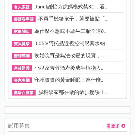
Janet謝怡芬虎媽模式禁3C，看...
名人家庭
不買手機給孩子，就要被貼「...
部落客專欄
為什麼不想或不敢生二胎？這8...
家庭關係
0.05%阿托品近視控制眼藥水納...
寶貝健康
晚婚晚育是無法改變的現實，...
醫師專欄
小說家青竹酒產後成半植物人...
產後照護
守護寶寶的黃金睡眠：為什麼...
專家專欄
腦科學家都在做的散步秘訣！...
健康百寶箱
試用募集
看更多