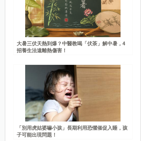
大暑三伏天熱到爆？中醫教喝「伏茶」解中暑，4
招養生法遠離熱傷害！
「別用虎姑婆嚇小孩」長期利用恐懼催促入睡，孩
子可能出現問題！