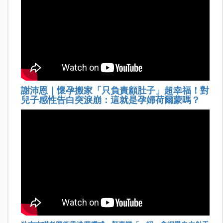
謝沛恩｜懷孕搬家「只負責顧肚子」超幸福！對
兒子感性告白突淚崩：這就是孕婦荷爾蒙嗎？