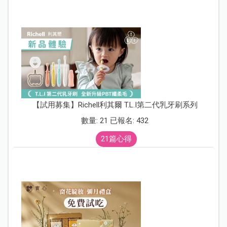
【試用募集】Richell利其爾 T.L.I第二代乳牙刷系列
數量: 21 已報名: 432
21篇心得