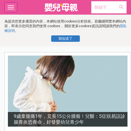
Toggle
navigation
為提供您更多優質的內容，本網站使用cookies分析技術。若繼續閱覽本網站內
容，即表示您同意我們使用 cookies， 關於更多cookies資訊請閱讀我們的
隱私
權說明
。
我知道了
變
9歲童腹痛1年，竟長15公分腫瘤！兒醫：5症狀易誤診
腸胃炎恐喪命，好發嬰幼兒青少年