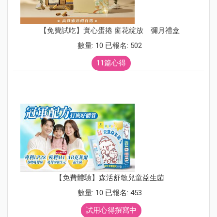
【免費試吃】實心蛋捲 窗花綻放｜彌月禮盒
數量: 10 已報名: 502
11篇心得
【免費體驗】森活舒敏兒童益生菌
數量: 10 已報名: 453
試用心得撰寫中