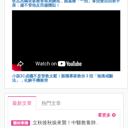
狄志杰瞞老婆衝香港買鑽戒，顏嘉樂「一招」拿捏愛自由射手
座：越不管他反而越體貼！
小孩3C成癮不是管教太鬆！親職專家教你 3 招「無痛戒斷
法」，化解手機衝突
最新文章
熱門文章
看更多
立秋後秋燥來襲！中醫教養肺...
醫師專欄