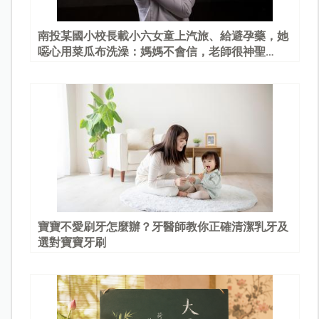
南投某國小校長載小六女童上汽旅、給避孕藥，她
噁心用菜瓜布洗澡：媽媽不會信，老師很神聖…
寶寶不愛刷牙怎麼辦？牙醫師教你正確清潔乳牙及
選對寶寶牙刷