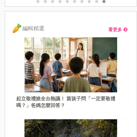
編輯精選
看更多
起立敬禮掀全台熱議！ 當孩子問「一定要敬禮
嗎？」爸媽怎麼回答？