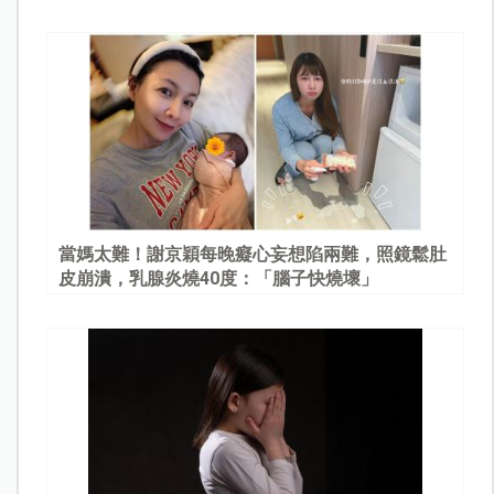
當媽太難！謝京穎每晚癡心妄想陷兩難，照鏡鬆肚
皮崩潰，乳腺炎燒40度：「腦子快燒壞」