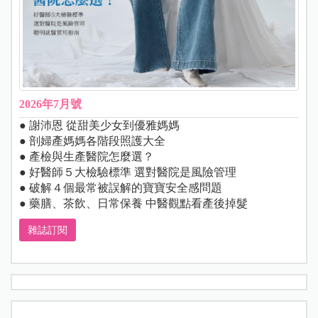
2026年7月號
● 謝沛恩 從甜美少女到優雅媽媽
● 剖婦產媽媽各階段照護大全
● 產檢與生產醫院怎麼選？
● 好醫師５大檢驗標準 選對醫院是風險管理
● 破解４個最常被誤解的寶寶安全感問題
● 藥膳、茶飲、日常保養 中醫觀點看產後掉髮
雜誌訂閱