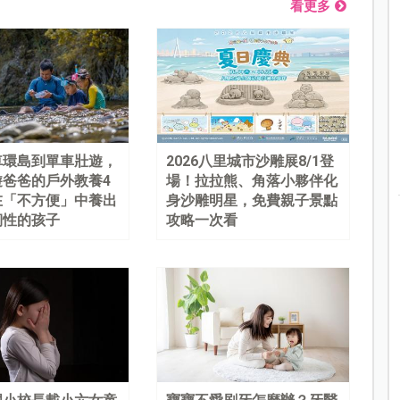
看更多
車環島到單車壯遊，
2026八里城市沙雕展8/1登
遊爸爸的戶外教養4
場！拉拉熊、角落小夥伴化
在「不方便」中養出
身沙雕明星，免費親子景點
韌性的孩子
攻略一次看