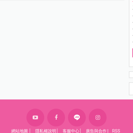
網站地圖
│
隱私權說明
│
客服中心
│
廣告與合作
|
RSS