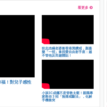
看更多
狄志杰瞞老婆衝香港買鑽戒，顏嘉
樂「一招」拿捏愛自由射手座：越
不管他反而越體貼！
幸福！對兒子感性
小孩3C成癮不是管教太鬆！親職專
家教你 3 招「無痛戒斷法」，化解
手機衝突