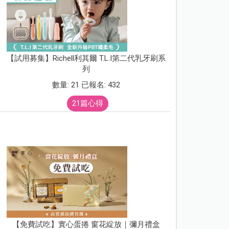
【試用募集】Richell利其爾 T.L.I第二代乳牙刷系
列
數量: 21 已報名: 432
21篇心得
【免費試吃】實心蛋捲 窗花綻放｜彌月禮盒