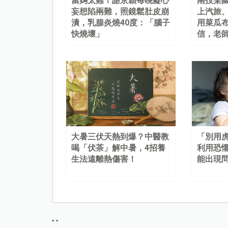
當媽太難！謝京穎每晚癡心
南投某
妄想陷兩難，照鏡鬆肚皮崩
上汽旅
潰，乳腺炎燒40度：「腦子
用菜瓜
快燒壞」
信，老
大暑三伏天熱到爆？中醫教
「別用
喝「伏茶」解中暑，4招養
利用恐
生法遠離熱傷害！
能出現
"
"