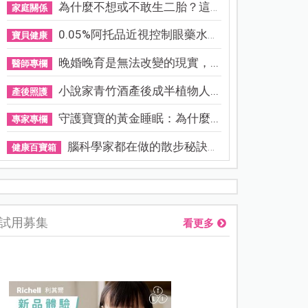
為什麼不想或不敢生二胎？這8...
家庭關係
0.05%阿托品近視控制眼藥水納...
寶貝健康
晚婚晚育是無法改變的現實，...
醫師專欄
小說家青竹酒產後成半植物人...
產後照護
守護寶寶的黃金睡眠：為什麼...
專家專欄
腦科學家都在做的散步秘訣！...
健康百寶箱
熊本強震讓台灣人也揪心！無印良品店員發枕頭護頭、陪伴撤離
試用募集
看更多