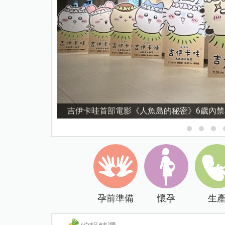
資優教育15問！師鐸獎名師陳宥妤：資優教
孕前準備
懷孕
生