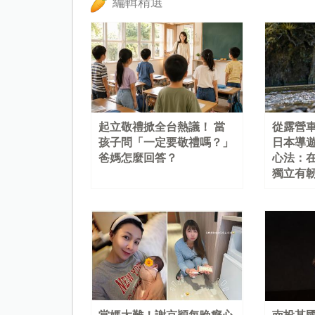
編輯精選
起立敬禮掀全台熱議！ 當
從露營
孩子問「一定要敬禮嗎？」
日本導
爸媽怎麼回答？
心法：
獨立有