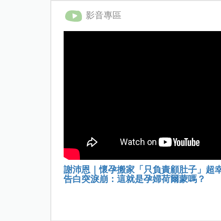
影音專區
謝沛恩｜懷孕搬家「只負責顧肚子」超
告白突淚崩：這就是孕婦荷爾蒙嗎？