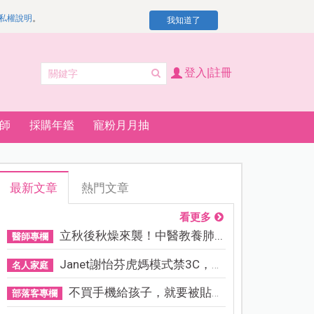
私權說明
。
我知道了
登入|註冊
師
採購年鑑
寵粉月月抽
最新文章
熱門文章
看更多
立秋後秋燥來襲！中醫教養肺...
醫師專欄
Janet謝怡芬虎媽模式禁3C，看...
名人家庭
不買手機給孩子，就要被貼「...
部落客專欄