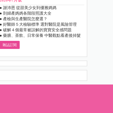
2026年7月號
● 謝沛恩 從甜美少女到優雅媽媽
● 剖婦產媽媽各階段照護大全
● 產檢與生產醫院怎麼選？
● 好醫師５大檢驗標準 選對醫院是風險管理
● 破解４個最常被誤解的寶寶安全感問題
● 藥膳、茶飲、日常保養 中醫觀點看產後掉髮
雜誌訂閱