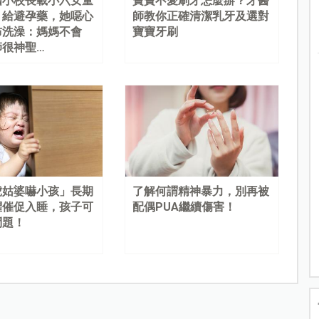
國小校長載小六女童
寶寶不愛刷牙怎麼辦？牙醫
、給避孕藥，她噁心
師教你正確清潔乳牙及選對
布洗澡：媽媽不會
寶寶牙刷
師很神聖…
虎姑婆嚇小孩」長期
了解何謂精神暴力，別再被
懼催促入睡，孩子可
配偶PUA繼續傷害！
問題！