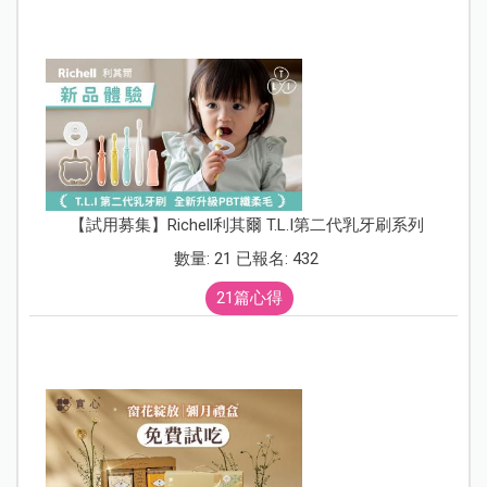
【試用募集】Richell利其爾 T.L.I第二代乳牙刷系列
數量: 21 已報名: 432
21篇心得