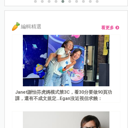
編輯精選
看更多
Janet謝怡芬虎媽模式禁3C，看30分要做90頁功
課，還有不成文規定…Egan沒近視但求饒：
Mommy, please～