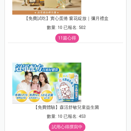
【免費試吃】實心蛋捲 窗花綻放｜彌月禮盒
數量: 10 已報名: 502
11篇心得
【免費體驗】森活舒敏兒童益生菌
數量: 10 已報名: 453
試用心得撰寫中