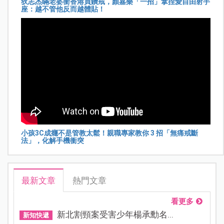
狄志杰瞞老婆衝香港買鑽戒，顏嘉樂「一招」拿捏愛自由射手
座：越不管他反而越體貼！
小孩3C成癮不是管教太鬆！親職專家教你 3 招「無痛戒斷
法」，化解手機衝突
最新文章
熱門文章
看更多
新北割頸案受害少年楊承勳名...
新知快遞