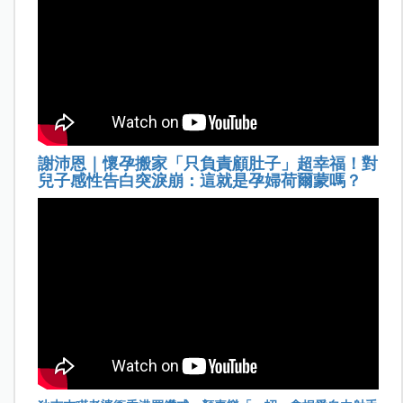
謝沛恩｜懷孕搬家「只負責顧肚子」超幸福！對
兒子感性告白突淚崩：這就是孕婦荷爾蒙嗎？