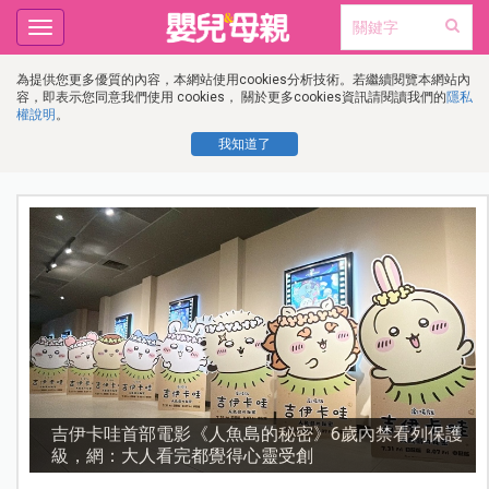
Toggle
navigation
為提供您更多優質的內容，本網站使用cookies分析技術。若繼續閱覽本網站內
容，即表示您同意我們使用 cookies， 關於更多cookies資訊請閱讀我們的
隱私
權說明
。
我知道了
流
吉伊卡哇首部電影《人魚島的秘密》6歲內禁看列保護
級，網：大人看完都覺得心靈受創