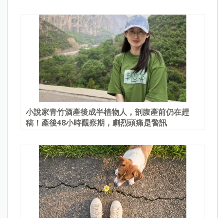
園
小說家青竹酒產後成半植物人，剖腹產前仍在趕
稿！產後48小時觀察期，劇烈頭痛是警訊