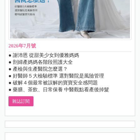
2026年7月號
● 謝沛恩 從甜美少女到優雅媽媽
● 剖婦產媽媽各階段照護大全
● 產檢與生產醫院怎麼選？
● 好醫師５大檢驗標準 選對醫院是風險管理
● 破解４個最常被誤解的寶寶安全感問題
● 藥膳、茶飲、日常保養 中醫觀點看產後掉髮
雜誌訂閱