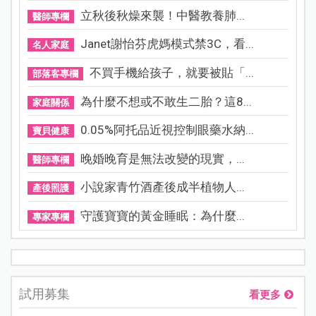
立秋後秋燥來襲！中醫教養肺...
醫師專欄
Janet謝怡芬虎媽模式禁3C，看...
名人家庭
不買手機給孩子，就要被貼「...
部落客專欄
為什麼不想或不敢生二胎？這8...
家庭關係
0.05%阿托品近視控制眼藥水納...
寶貝健康
晚婚晚育是無法改變的現實，...
醫師專欄
小說家青竹酒產後成半植物人...
產後照護
守護寶寶的黃金睡眠：為什麼...
專家專欄
試用募集
看更多