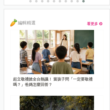
編輯精選
看更多
起立敬禮掀全台熱議！ 當孩子問「一定要敬禮
嗎？」爸媽怎麼回答？