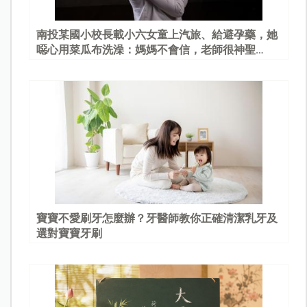
南投某國小校長載小六女童上汽旅、給避孕藥，她
噁心用菜瓜布洗澡：媽媽不會信，老師很神聖…
寶寶不愛刷牙怎麼辦？牙醫師教你正確清潔乳牙及
選對寶寶牙刷