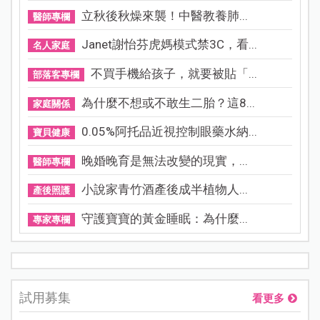
立秋後秋燥來襲！中醫教養肺...
醫師專欄
Janet謝怡芬虎媽模式禁3C，看...
名人家庭
不買手機給孩子，就要被貼「...
部落客專欄
為什麼不想或不敢生二胎？這8...
家庭關係
0.05%阿托品近視控制眼藥水納...
寶貝健康
晚婚晚育是無法改變的現實，...
醫師專欄
小說家青竹酒產後成半植物人...
產後照護
守護寶寶的黃金睡眠：為什麼...
專家專欄
試用募集
看更多