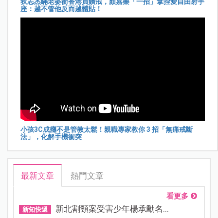
狄志杰瞞老婆衝香港買鑽戒，顏嘉樂「一招」拿捏愛自由射手
座：越不管他反而越體貼！
小孩3C成癮不是管教太鬆！親職專家教你 3 招「無痛戒斷
法」，化解手機衝突
最新文章
熱門文章
看更多
新北割頸案受害少年楊承勳名...
新知快遞