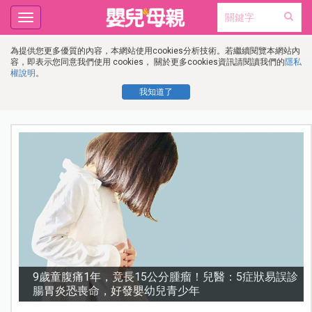
Toggle
navigation
為提供您更多優質的內容，本網站使用cookies分析技術。若繼續閱覽本網站內
容，即表示您同意我們使用 cookies， 關於更多cookies資訊請閱讀我們的
隱私
權說明
。
我知道了
診
謝沛恩︱挺孕肚甜喊「想生五個」！孕期照樣睡地板，
甜曝老公「摔斷手」反變求婚契機