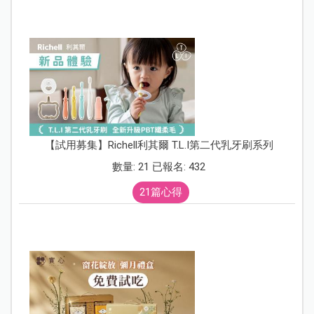
【試用募集】Richell利其爾 T.L.I第二代乳牙刷系列
數量: 21 已報名: 432
21篇心得