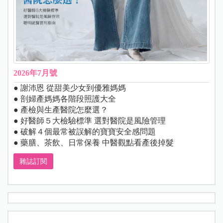
2026年7月號
● 謝沛恩 從甜美少女到優雅媽媽
● 剖婦產媽媽各階段照護大全
● 產檢與生產醫院怎麼選？
● 好醫師５大檢驗標準 選對醫院是風險管理
● 破解４個最常被誤解的寶寶安全感問題
● 藥膳、茶飲、日常保養 中醫觀點看產後掉髮
雜誌訂閱