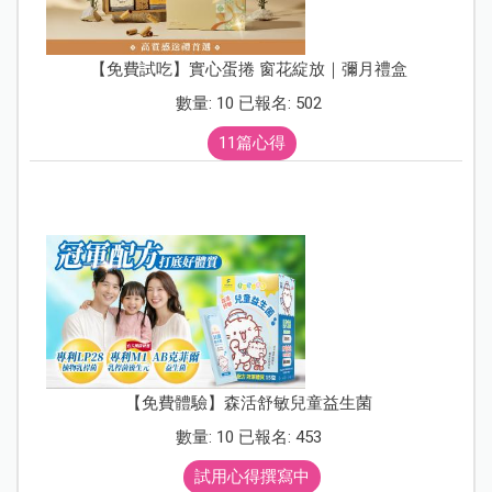
【免費試吃】實心蛋捲 窗花綻放｜彌月禮盒
數量: 10 已報名: 502
11篇心得
【免費體驗】森活舒敏兒童益生菌
數量: 10 已報名: 453
試用心得撰寫中