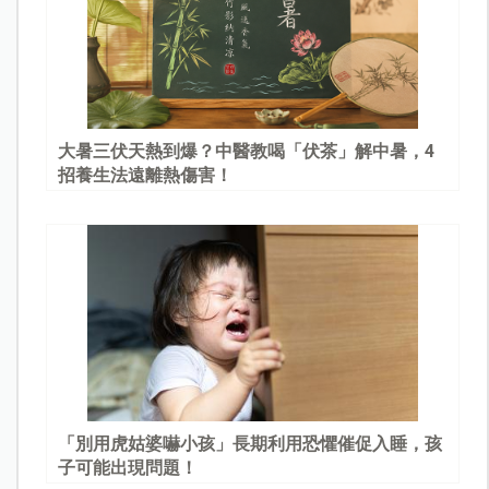
大暑三伏天熱到爆？中醫教喝「伏茶」解中暑，4
招養生法遠離熱傷害！
「別用虎姑婆嚇小孩」長期利用恐懼催促入睡，孩
子可能出現問題！