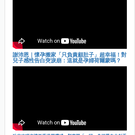
謝沛恩｜懷孕搬家「只負責顧肚子」超幸福！對
兒子感性告白突淚崩：這就是孕婦荷爾蒙嗎？