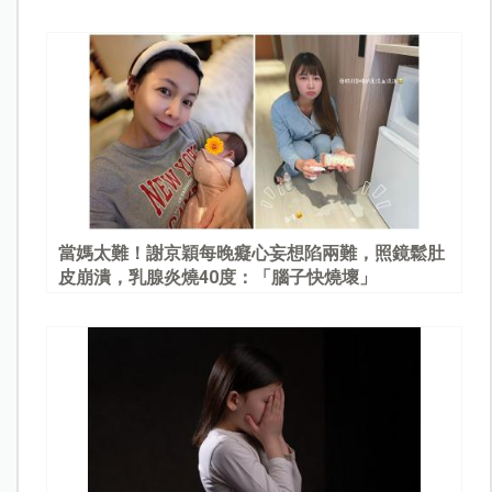
當媽太難！謝京穎每晚癡心妄想陷兩難，照鏡鬆肚
皮崩潰，乳腺炎燒40度：「腦子快燒壞」