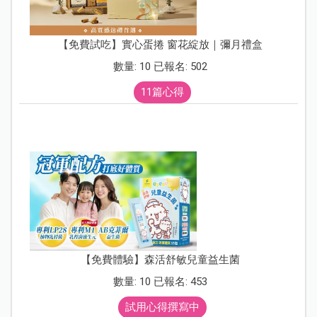
【免費試吃】實心蛋捲 窗花綻放｜彌月禮盒
數量: 10 已報名: 502
11篇心得
【免費體驗】森活舒敏兒童益生菌
數量: 10 已報名: 453
試用心得撰寫中