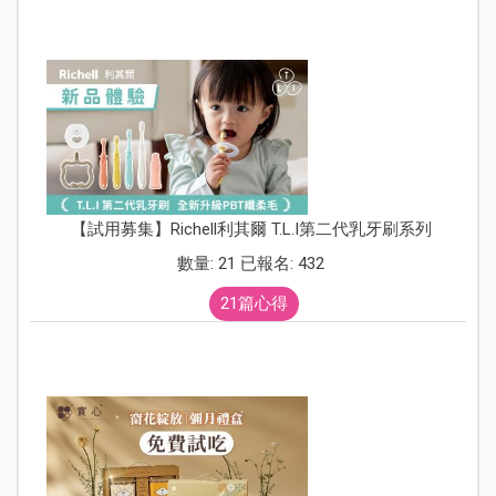
【試用募集】Richell利其爾 T.L.I第二代乳牙刷系列
數量: 21 已報名: 432
21篇心得