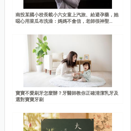
南投某國小校長載小六女童上汽旅、給避孕藥，她
噁心用菜瓜布洗澡：媽媽不會信，老師很神聖…
寶寶不愛刷牙怎麼辦？牙醫師教你正確清潔乳牙及
選對寶寶牙刷