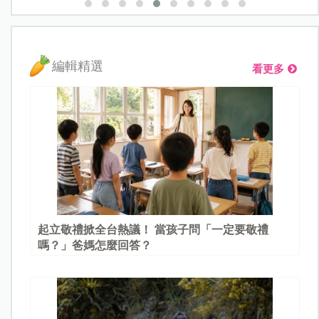
編輯精選
看更多
起立敬禮掀全台熱議！ 當孩子問「一定要敬禮
嗎？」爸媽怎麼回答？