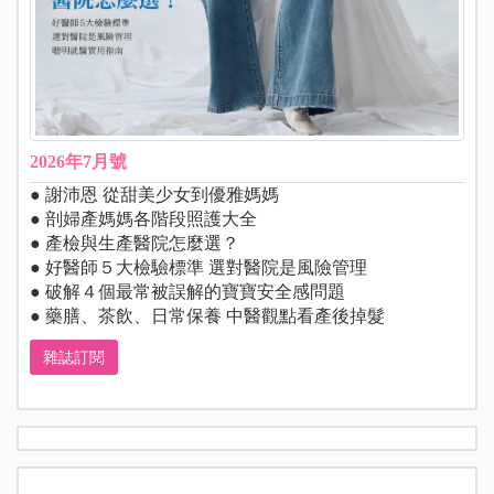
2026年7月號
● 謝沛恩 從甜美少女到優雅媽媽
● 剖婦產媽媽各階段照護大全
● 產檢與生產醫院怎麼選？
● 好醫師５大檢驗標準 選對醫院是風險管理
● 破解４個最常被誤解的寶寶安全感問題
● 藥膳、茶飲、日常保養 中醫觀點看產後掉髮
雜誌訂閱