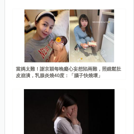
當媽太難！謝京穎每晚癡心妄想陷兩難，照鏡鬆肚
皮崩潰，乳腺炎燒40度：「腦子快燒壞」