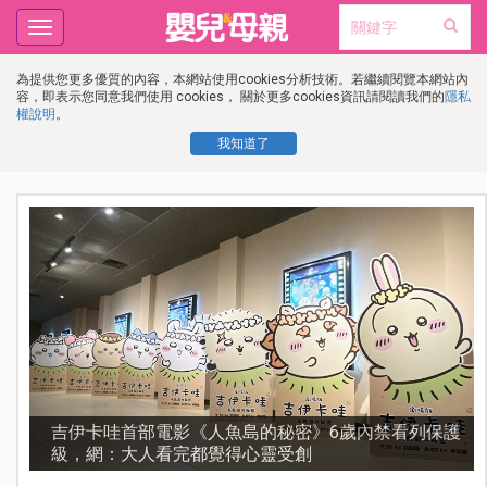
Toggle
navigation
為提供您更多優質的內容，本網站使用cookies分析技術。若繼續閱覽本網站內
容，即表示您同意我們使用 cookies， 關於更多cookies資訊請閱讀我們的
隱私
權說明
。
我知道了
流
吉伊卡哇首部電影《人魚島的秘密》6歲內禁看列保護
級，網：大人看完都覺得心靈受創