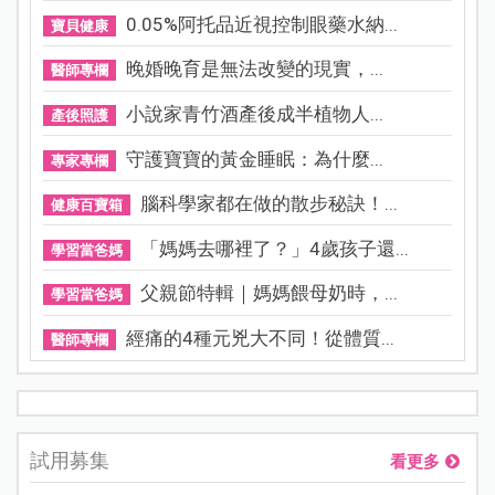
0.05%阿托品近視控制眼藥水納...
寶貝健康
晚婚晚育是無法改變的現實，...
醫師專欄
小說家青竹酒產後成半植物人...
產後照護
守護寶寶的黃金睡眠：為什麼...
專家專欄
腦科學家都在做的散步秘訣！...
健康百寶箱
「媽媽去哪裡了？」4歲孩子還...
學習當爸媽
父親節特輯｜媽媽餵母奶時，...
學習當爸媽
經痛的4種元兇大不同！從體質...
醫師專欄
試用募集
看更多