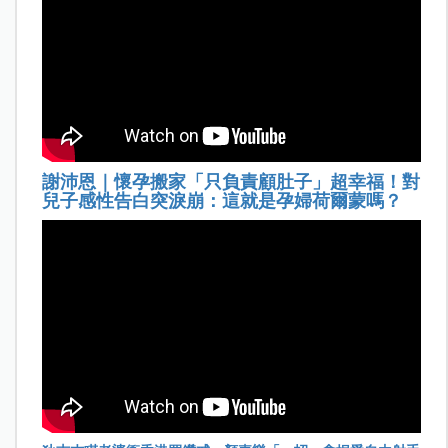
謝沛恩｜懷孕搬家「只負責顧肚子」超幸福！對
兒子感性告白突淚崩：這就是孕婦荷爾蒙嗎？