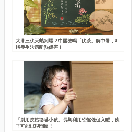
大暑三伏天熱到爆？中醫教喝「伏茶」解中暑，4
招養生法遠離熱傷害！
「別用虎姑婆嚇小孩」長期利用恐懼催促入睡，孩
子可能出現問題！