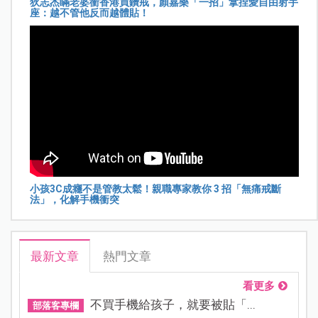
狄志杰瞞老婆衝香港買鑽戒，顏嘉樂「一招」拿捏愛自由射手
座：越不管他反而越體貼！
小孩3C成癮不是管教太鬆！親職專家教你 3 招「無痛戒斷
法」，化解手機衝突
最新文章
熱門文章
看更多
不買手機給孩子，就要被貼「...
部落客專欄