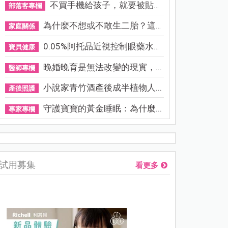
不買手機給孩子，就要被貼「...
部落客專欄
為什麼不想或不敢生二胎？這8...
家庭關係
0.05%阿托品近視控制眼藥水納...
寶貝健康
晚婚晚育是無法改變的現實，...
醫師專欄
小說家青竹酒產後成半植物人...
產後照護
守護寶寶的黃金睡眠：為什麼...
專家專欄
熊本強震讓台灣人也揪心！無印良品店員發枕頭護頭、陪伴撤離
試用募集
看更多