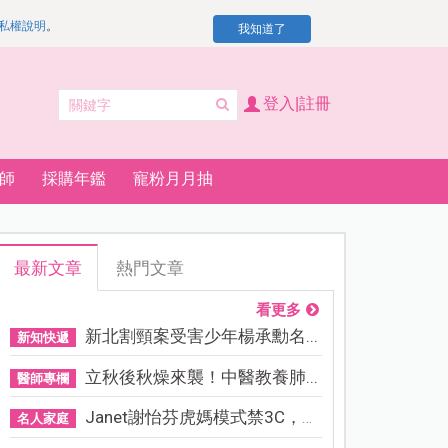
私權說明
。
我知道了
登入|註冊
師
採購年鑑
寵粉月月抽
最新文章
熱門文章
看更多
新北割頸案受害少年楊承勳名...
新知快遞
立秋後秋燥來襲！中醫教養肺...
醫師專欄
Janet謝怡芬虎媽模式禁3C，看...
名人家庭