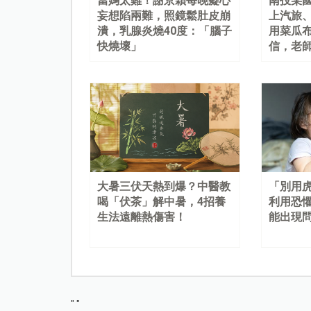
當媽太難！謝京穎每晚癡心
南投某
妄想陷兩難，照鏡鬆肚皮崩
上汽旅
潰，乳腺炎燒40度：「腦子
用菜瓜
快燒壞」
信，老
大暑三伏天熱到爆？中醫教
「別用
喝「伏茶」解中暑，4招養
利用恐
生法遠離熱傷害！
能出現
"
"