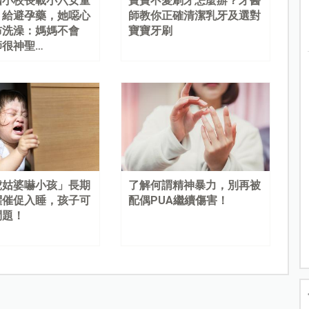
國小校長載小六女童
寶寶不愛刷牙怎麼辦？牙醫
、給避孕藥，她噁心
師教你正確清潔乳牙及選對
布洗澡：媽媽不會
寶寶牙刷
師很神聖…
虎姑婆嚇小孩」長期
了解何謂精神暴力，別再被
懼催促入睡，孩子可
配偶PUA繼續傷害！
問題！