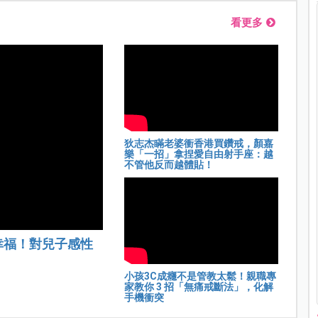
看更多
狄志杰瞞老婆衝香港買鑽戒，顏嘉
樂「一招」拿捏愛自由射手座：越
不管他反而越體貼！
幸福！對兒子感性
小孩3C成癮不是管教太鬆！親職專
家教你 3 招「無痛戒斷法」，化解
手機衝突