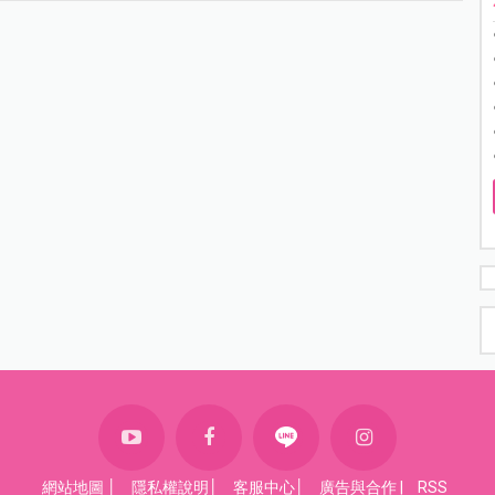
網站地圖
│
隱私權說明
│
客服中心
│
廣告與合作
|
RSS