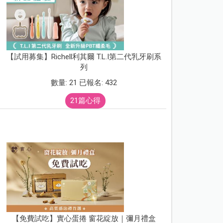
【試用募集】Richell利其爾 T.L.I第二代乳牙刷系
列
數量: 21 已報名: 432
21篇心得
【免費試吃】實心蛋捲 窗花綻放｜彌月禮盒