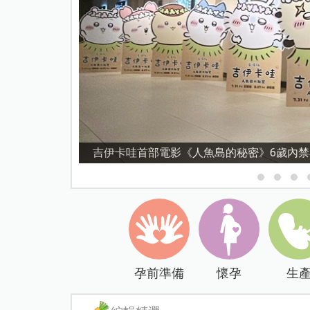
資優教育15問！師鐸獎名師陳宥妤：資優教
孕前準備
懷孕
生