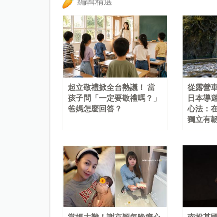
編輯精選
起立敬禮掀全台熱議！ 當
從露營
孩子問「一定要敬禮嗎？」
日本導
爸媽怎麼回答？
心法：
獨立有