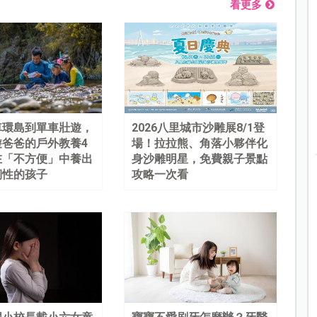
看更多
車環島到單車壯遊，
2026八里城市沙雕展8/1登
遊爸爸的戶外教養4
場！拉拉熊、角落小夥伴化
在「不方便」中養出
身沙雕明星，免費親子景點
韌性的孩子
攻略一次看