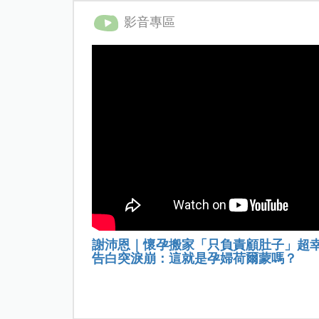
影音專區
謝沛恩｜懷孕搬家「只負責顧肚子」超
告白突淚崩：這就是孕婦荷爾蒙嗎？