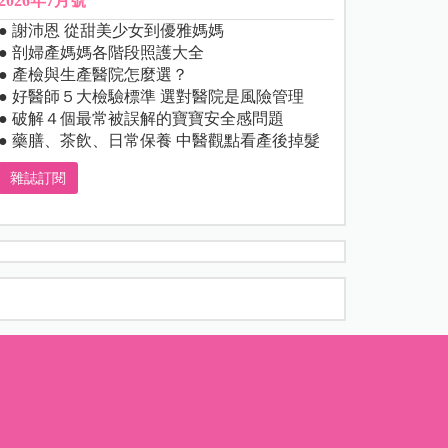
2026年7月號
● 謝沛恩 從甜美少女到優雅媽媽
● 剖婦產媽媽各階段照護大全
● 產檢與生產醫院怎麼選？
● 好醫師５大檢驗標準 選對醫院是風險管理
● 破解４個最常被誤解的寶寶安全感問題
● 藥膳、茶飲、日常保養 中醫觀點看產後掉髮
雜誌訂閱