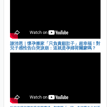
謝沛恩｜懷孕搬家「只負責顧肚子」超幸福！對
兒子感性告白突淚崩：這就是孕婦荷爾蒙嗎？