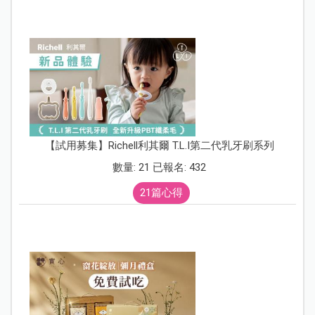
【試用募集】Richell利其爾 T.L.I第二代乳牙刷系列
數量: 21 已報名: 432
21篇心得