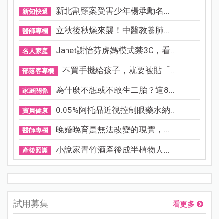
新北割頸案受害少年楊承勳名...
新知快遞
立秋後秋燥來襲！中醫教養肺...
醫師專欄
Janet謝怡芬虎媽模式禁3C，看...
名人家庭
不買手機給孩子，就要被貼「...
部落客專欄
為什麼不想或不敢生二胎？這8...
家庭關係
0.05%阿托品近視控制眼藥水納...
寶貝健康
晚婚晚育是無法改變的現實，...
醫師專欄
小說家青竹酒產後成半植物人...
產後照護
試用募集
看更多