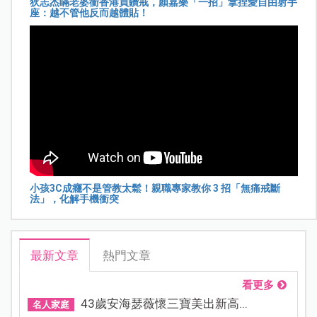
狄志杰瞞老婆衝香港買鑽戒，顏嘉樂「一招」拿捏愛自由射手
座：越不管他反而越體貼！
小孩3C成癮不是管教太鬆！親職專家教你 3 招「無痛戒斷
法」，化解手機衝突
最新文章
熱門文章
看更多
43歲安海瑟薇懷三寶美出新高...
名人家庭