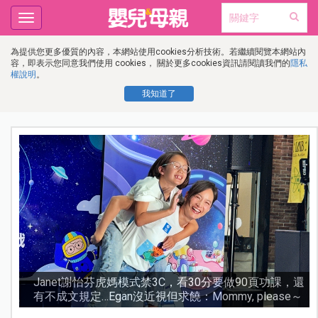
Toggle
navigation
為提供您更多優質的內容，本網站使用cookies分析技術。若繼續閱覽本網站內
容，即表示您同意我們使用 cookies， 關於更多cookies資訊請閱讀我們的
隱私
權說明
。
我知道了
還
0.05%阿托品近視控制眼藥水納入健保！36.5萬名兒少
～
受惠，濃度越高越好嗎？