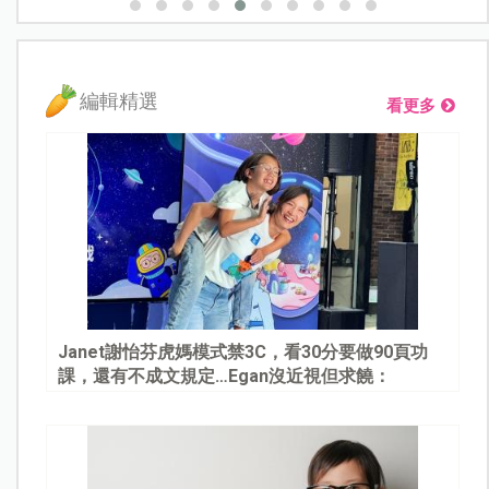
編輯精選
看更多
Janet謝怡芬虎媽模式禁3C，看30分要做90頁功
課，還有不成文規定…Egan沒近視但求饒：
Mommy, please～