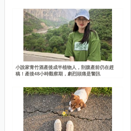
園
小說家青竹酒產後成半植物人，剖腹產前仍在趕
稿！產後48小時觀察期，劇烈頭痛是警訊