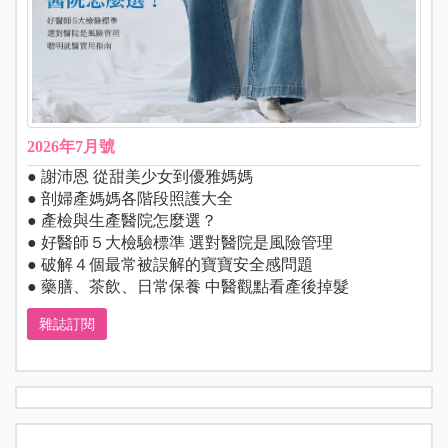
2026年7月號
● 謝沛恩 從甜美少女到優雅媽媽
● 剖婦產媽媽各階段照護大全
● 產檢與生產醫院怎麼選？
● 好醫師５大檢驗標準 選對醫院是風險管理
● 破解４個最常被誤解的寶寶安全感問題
● 藥膳、茶飲、日常保養 中醫觀點看產後掉髮
雜誌訂閱