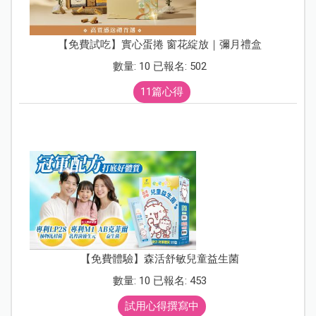
【免費試吃】實心蛋捲 窗花綻放｜彌月禮盒
數量: 10 已報名: 502
11篇心得
【免費體驗】森活舒敏兒童益生菌
數量: 10 已報名: 453
試用心得撰寫中