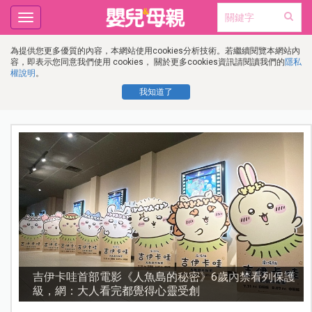
Toggle
navigation
為提供您更多優質的內容，本網站使用cookies分析技術。若繼續閱覽本網站內
容，即表示您同意我們使用 cookies， 關於更多cookies資訊請閱讀我們的
隱私
權說明
。
我知道了
流
吉伊卡哇首部電影《人魚島的秘密》6歲內禁看列保護
級，網：大人看完都覺得心靈受創