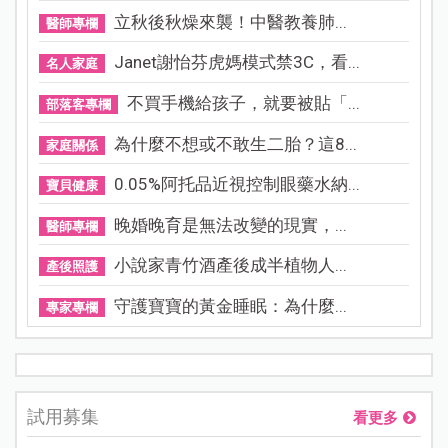
立秋後秋燥來襲！中醫教養肺...
醫師專欄
Janet謝怡芬虎媽模式禁3C，看...
名人家庭
不買手機給孩子，就要被貼「...
部落客專欄
為什麼不想或不敢生二胎？這8...
家庭關係
0.05%阿托品近視控制眼藥水納...
寶貝健康
晚婚晚育是無法改變的現實，...
醫師專欄
小說家青竹酒產後成半植物人...
產後照護
守護寶寶的黃金睡眠：為什麼...
專家專欄
試用募集
看更多