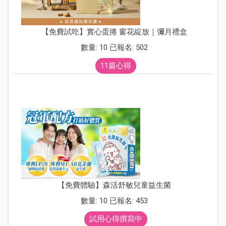
【免費試吃】實心蛋捲 窗花綻放｜彌月禮盒
數量: 10 已報名: 502
11篇心得
【免費體驗】森活舒敏兒童益生菌
數量: 10 已報名: 453
試用心得撰寫中