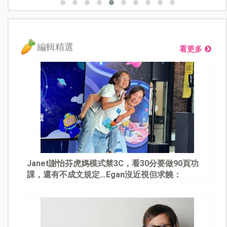
編輯精選
看更多
Janet謝怡芬虎媽模式禁3C，看30分要做90頁功
課，還有不成文規定…Egan沒近視但求饒：
Mommy, please～