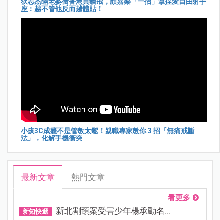
狄志杰瞞老婆衝香港買鑽戒，顏嘉樂「一招」拿捏愛自由射手
座：越不管他反而越體貼！
小孩3C成癮不是管教太鬆！親職專家教你 3 招「無痛戒斷
法」，化解手機衝突
最新文章
熱門文章
看更多
新北割頸案受害少年楊承勳名...
新知快遞