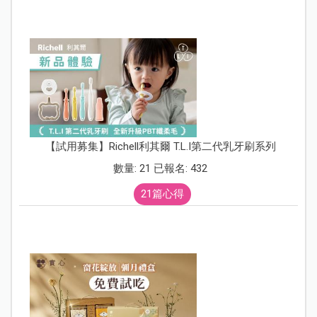
【試用募集】Richell利其爾 T.L.I第二代乳牙刷系列
數量: 21 已報名: 432
21篇心得