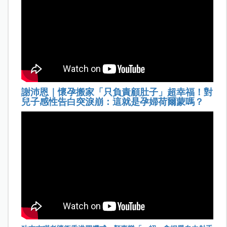
謝沛恩｜懷孕搬家「只負責顧肚子」超幸福！對
兒子感性告白突淚崩：這就是孕婦荷爾蒙嗎？