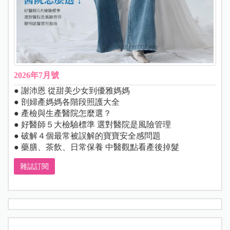
2026年7月號
● 謝沛恩 從甜美少女到優雅媽媽
● 剖婦產媽媽各階段照護大全
● 產檢與生產醫院怎麼選？
● 好醫師５大檢驗標準 選對醫院是風險管理
● 破解４個最常被誤解的寶寶安全感問題
● 藥膳、茶飲、日常保養 中醫觀點看產後掉髮
雜誌訂閱