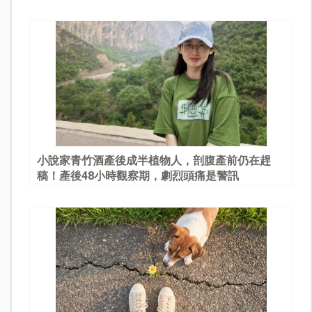
園
小說家青竹酒產後成半植物人，剖腹產前仍在趕
稿！產後48小時觀察期，劇烈頭痛是警訊